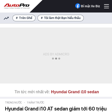
Bí mật Xe Biz
Trên Ghế
Tôi làm thật Bạn hiểu thấu
Tin tức mới nhất về:
Hyundai Grand i10 sedan
TRONG NƯỚC
-
1 NĂM TRƯỚC
Hyundai Grand i10 AT sedan giảm tới 60 triệu