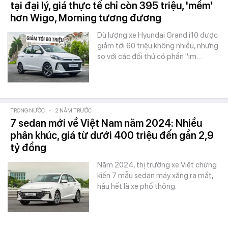
tại đại lý, giá thực tế chỉ còn 395 triệu, 'mềm'
hơn Wigo, Morning tương đương
Dù lượng xe Hyundai Grand i10 được
giảm tới 60 triệu không nhiều, nhưng
so với các đối thủ có phần "im…
TRONG NƯỚC
-
2 NĂM TRƯỚC
7 sedan mới về Việt Nam năm 2024: Nhiều
phân khúc, giá từ dưới 400 triệu đến gần 2,9
tỷ đồng
Năm 2024, thị trường xe Việt chứng
kiến 7 mẫu sedan máy xăng ra mắt,
hầu hết là xe phổ thông.