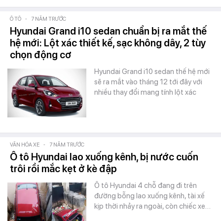
Ô TÔ
-
7 NĂM TRƯỚC
Hyundai Grand i10 sedan chuẩn bị ra mắt thế
hệ mới: Lột xác thiết kế, sạc không dây, 2 tùy
chọn động cơ
Hyundai Grand i10 sedan thế hệ mới
sẽ ra mắt vào tháng 12 tới đây với
nhiều thay đổi mang tính lột xác
VĂN HÓA XE
-
7 NĂM TRƯỚC
Ô tô Hyundai lao xuống kênh, bị nước cuốn
trôi rồi mắc kẹt ở kè đập
Ô tô Hyundai 4 chỗ đang đi trên
đường bỗng lao xuống kênh, tài xế
kịp thời nhảy ra ngoài, còn chiếc xe…