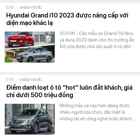
Ô TÔ
-
4 NĂM TRƯỚC
Hyundai Grand i10 2023 được nâng cấp với
diện mạo khác lạ
VOV.VN - Các mẫu xe Grand i10 Nios
và Aura 2023 dành cho thị trường Ấn
Độ vừa được nhà sản xuất ô tô đến…
Ô TÔ
-
6 NĂM TRƯỚC
Điểm danh loạt ô tô “hot” luôn đắt khách, giá
chỉ dưới 500 triệu đồng
Những mẫu xe này hiện đang được
nhiều người lựa chọn, đặc biệt là
những tài xế công nghệ hoặc khách…