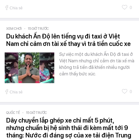
0
Chia sẻ
XEM CHƠI
-
15 GIỜ TRƯỚC
Du khách Ấn Độ lên tiếng vụ đi taxi ở Việt
Nam chỉ cảm ơn tài xế thay vì trả tiền cuốc xe
Sự việc một du khách Ấn Độ đi taxi ở
Việt Nam nhưng chỉ cảm ơn tài xế mà
không trả tiền đã khiến nhiều người
cảm thấy bức xúc.
0
Chia sẻ
QUỐC TẾ
-
15 GIỜ TRƯỚC
Dây chuyền lắp ghép xe chỉ mất 5 phút,
nhưng chuẩn bị hệ sinh thái đi kèm mất tới 9
tháng: Nước đi đáng sợ của xe tải điện Trung