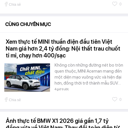
0
Chia sẻ
CÙNG CHUYÊN MỤC
Xem thực tế MINI thuần điện đầu tiên Việt
Nam giá hơn 2,4 tỷ đồng: Nội thất trau chuốt
tỉ mỉ, chạy hơn 400/sạc
Không còn những đường nét bo tròn
quen thuộc, MINI Aceman mang đến
một diện mạo vuông vức và hiện đại
hơn, đồng thời trở thành mẫu SUV…
4 giờ trước
0
Chia sẻ
Ảnh thực tế BMW X1 2026 giá gần 1,7 tỷ
đồng vừa về Việt Nam: Thay đổi toàn diện từ