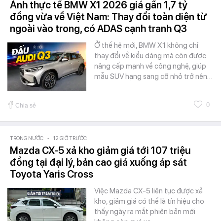
Ảnh thực tế BMW X1 2026 giá gần 1,7 tỷ
đồng vừa về Việt Nam: Thay đổi toàn diện từ
ngoài vào trong, có ADAS cạnh tranh Q3
Ở thế hệ mới, BMW X1 không chỉ
thay đổi về kiểu dáng mà còn được
nâng cấp mạnh về công nghệ, giúp
mẫu SUV hạng sang cỡ nhỏ trở nên…
0
Chia sẻ
TRONG NƯỚC
-
12 GIỜ TRƯỚC
Mazda CX-5 xả kho giảm giá tới 107 triệu
đồng tại đại lý, bản cao giá xuống áp sát
Toyota Yaris Cross
Việc Mazda CX-5 liên tục được xả
kho, giảm giá có thể là tín hiệu cho
thấy ngày ra mắt phiên bản mới