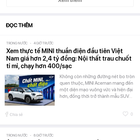
Xem thêm
ĐỌC THÊM
TRONG NƯỚC
-
4 GIỜ TRƯỚC
Xem thực tế MINI thuần điện đầu tiên Việt
Nam giá hơn 2,4 tỷ đồng: Nội thất trau chuốt
tỉ mỉ, chạy hơn 400/sạc
Không còn những đường nét bo tròn
quen thuộc, MINI Aceman mang đến
một diện mạo vuông vức và hiện đại
hơn, đồng thời trở thành mẫu SUV…
0
Chia sẻ
TRONG NƯỚC
-
8 GIỜ TRƯỚC