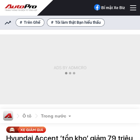
Bí mật Xe Biz
Trên Ghế
Tôi làm thật Bạn hiểu thấu
Ô tô
Trong nước
Hyundai Accent ‘tồn kho’ giảm 79 triệu