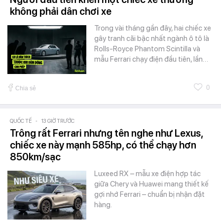
không phải dân chơi xe
Trong vài tháng gần đây, hai chiếc xe
gây tranh cãi bậc nhất ngành ô tô là
Rolls-Royce Phantom Scintilla và
mẫu Ferrari chạy điện đầu tiên, lần…
0
Chia sẻ
QUỐC TẾ
-
13 GIỜ TRƯỚC
Trông rất Ferrari nhưng tên nghe như Lexus,
chiếc xe này mạnh 585hp, có thể chạy hơn
850km/sạc
Luxeed RX – mẫu xe điện hợp tác
giữa Chery và Huawei mang thiết kế
gợi nhớ Ferrari – chuẩn bị nhận đặt
hàng.