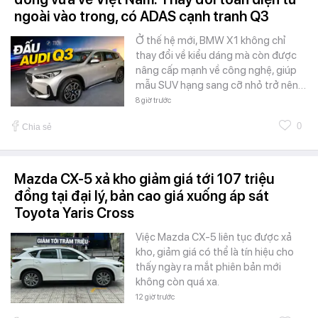
ngoài vào trong, có ADAS cạnh tranh Q3
Ở thế hệ mới, BMW X1 không chỉ
thay đổi về kiểu dáng mà còn được
nâng cấp mạnh về công nghệ, giúp
mẫu SUV hạng sang cỡ nhỏ trở nên…
8 giờ trước
0
Chia sẻ
Mazda CX-5 xả kho giảm giá tới 107 triệu
đồng tại đại lý, bản cao giá xuống áp sát
Toyota Yaris Cross
Việc Mazda CX-5 liên tục được xả
kho, giảm giá có thể là tín hiệu cho
thấy ngày ra mắt phiên bản mới
không còn quá xa.
12 giờ trước