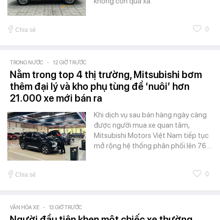
không còn quá xa.
0
Chia sẻ
TRONG NƯỚC
-
12 GIỜ TRƯỚC
Nằm trong top 4 thị trường, Mitsubishi bơm
thêm đại lý và kho phụ tùng để ‘nuôi’ hơn
21.000 xe mới bán ra
Khi dịch vụ sau bán hàng ngày càng
được người mua xe quan tâm,
Mitsubishi Motors Việt Nam tiếp tục
mở rộng hệ thống phân phối lên 76…
0
Chia sẻ
VĂN HÓA XE
-
13 GIỜ TRƯỚC
Người đầu tiên khen một chiếc xe thường