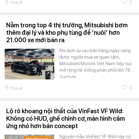
0
Chia sẻ
Nằm trong top 4 thị trường, Mitsubishi bơm
thêm đại lý và kho phụ tùng để ‘nuôi’ hơn
21.000 xe mới bán ra
Khi dịch vụ sau bán hàng ngày càng
được người mua xe quan tâm,
Mitsubishi Motors Việt Nam tiếp tục
mở rộng hệ thống phân phối lên 76…
12 giờ trước
0
Chia sẻ
Lộ rõ khoang nội thất của VinFast VF Wild:
Không có HUD, ghế chỉnh cơ, màn hình cảm
ứng nhỏ hơn bản concept
Nguyên mẫu VinFast VF Wild này có