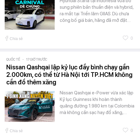
Hyundai Staria tại Indonesia vừa bổ
sung phiên bản thuần điện và hybrid,
ra mắt tại Triển lãm GIIAS. Dù chưa
công bố giá bán, hãng đã mở đặt…
0
Chia sẻ
QUỐC TẾ
-
17 GIỜ TRƯỚC
Nissan Qashqai lập kỷ lục đầy bình chạy gần
2.000km, có thể từ Hà Nội tới TP.HCM không
cần đổ thêm xăng
Nissan Qashqai e-Power vừa xác lập
Kỷ lục Guinness khi hoàn thành
quãng đường 1.980 km tại Colombia
mà không cần sạc hay đổ xăng,…
0
Chia sẻ