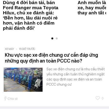
Dùng 4 đời bán tải, bán
Anh muốn làm
Ford Ranger mua Toyota
xe, hay muốn 
Hilux, chủ xe đánh giá:
thay anh tất c
‘Bền hơn, lâu dài nuôi rẻ
hơn, vận hành có điểm
phải đánh đổi’
XE MÁY
-
15 GIỜ TRƯỚC
Khu vực sạc xe điện chung cư cần đáp ứng
những quy định an toàn PCCC nào?
Sạc xe điện chung cư là nhu cầu thiết
yếu nhưng cần tuân thủ nghiêm ngặt
các quy định sạc xe điện và an toàn
PCCC chung cư.
0
Chia sẻ