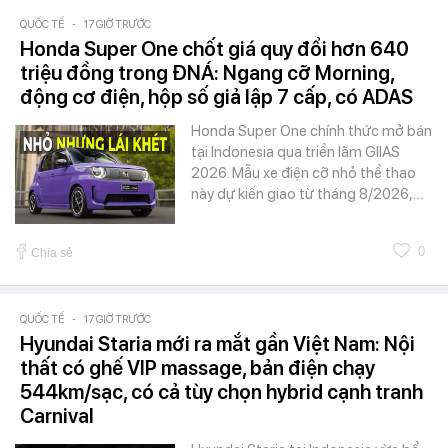
QUỐC TẾ
-
17 GIỜ TRƯỚC
Honda Super One chốt giá quy đổi hơn 640
triệu đồng trong ĐNÁ: Ngang cỡ Morning,
động cơ điện, hộp số giả lập 7 cấp, có ADAS
Honda Super One chính thức mở bán
tại Indonesia qua triển lãm GIIAS
2026. Mẫu xe điện cỡ nhỏ thể thao
này dự kiến giao từ tháng 8/2026,…
0
Chia sẻ
QUỐC TẾ
-
17 GIỜ TRƯỚC
Hyundai Staria mới ra mắt gần Việt Nam: Nội
thất có ghế VIP massage, bản điện chạy
544km/sạc, có cả tùy chọn hybrid cạnh tranh
Carnival