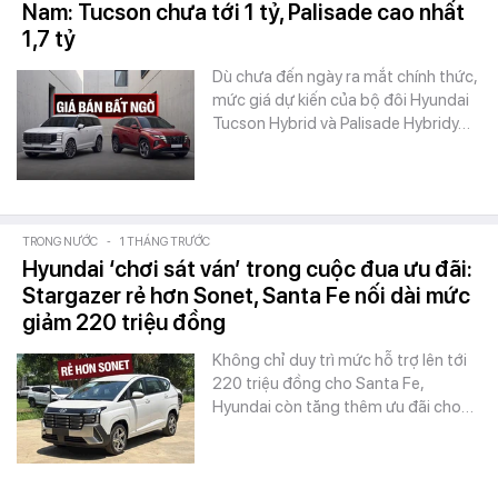
Nam: Tucson chưa tới 1 tỷ, Palisade cao nhất
1,7 tỷ
Dù chưa đến ngày ra mắt chính thức,
mức giá dự kiến của bộ đôi Hyundai
Tucson Hybrid và Palisade Hybridy…
TRONG NƯỚC
-
1 THÁNG TRƯỚC
Hyundai ‘chơi sát ván’ trong cuộc đua ưu đãi:
Stargazer rẻ hơn Sonet, Santa Fe nối dài mức
giảm 220 triệu đồng
Không chỉ duy trì mức hỗ trợ lên tới
220 triệu đồng cho Santa Fe,
Hyundai còn tăng thêm ưu đãi cho…