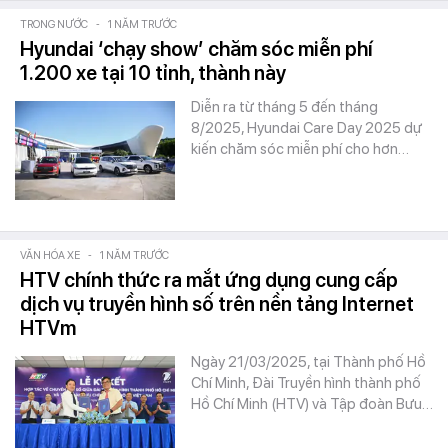
TRONG NƯỚC
-
1 NĂM TRƯỚC
Hyundai ‘chạy show’ chăm sóc miễn phí
1.200 xe tại 10 tỉnh, thành này
Diễn ra từ tháng 5 đến tháng
8/2025, Hyundai Care Day 2025 dự
kiến chăm sóc miễn phí cho hơn…
VĂN HÓA XE
-
1 NĂM TRƯỚC
HTV chính thức ra mắt ứng dụng cung cấp
dịch vụ truyền hình số trên nền tảng Internet
HTVm
Ngày 21/03/2025, tại Thành phố Hồ
Chí Minh, Đài Truyền hình thành phố
Hồ Chí Minh (HTV) và Tập đoàn Bưu…