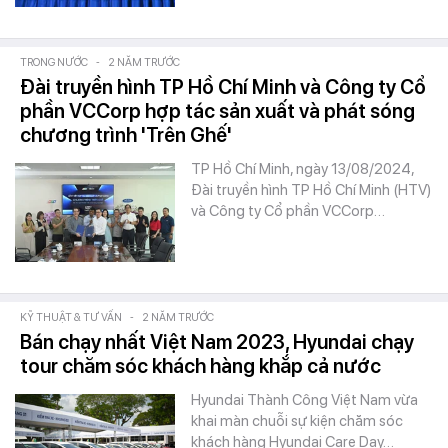
TRONG NƯỚC
-
2 NĂM TRƯỚC
Đài truyền hình TP Hồ Chí Minh và Công ty Cổ
phần VCCorp hợp tác sản xuất và phát sóng
chương trình 'Trên Ghế'
TP Hồ Chí Minh, ngày 13/08/2024,
Đài truyền hình TP Hồ Chí Minh (HTV)
và Công ty Cổ phần VCCorp…
KỸ THUẬT & TƯ VẤN
-
2 NĂM TRƯỚC
Bán chạy nhất Việt Nam 2023, Hyundai chạy
tour chăm sóc khách hàng khắp cả nước
Hyundai Thành Công Việt Nam vừa
khai màn chuỗi sự kiện chăm sóc
khách hàng Hyundai Care Day…