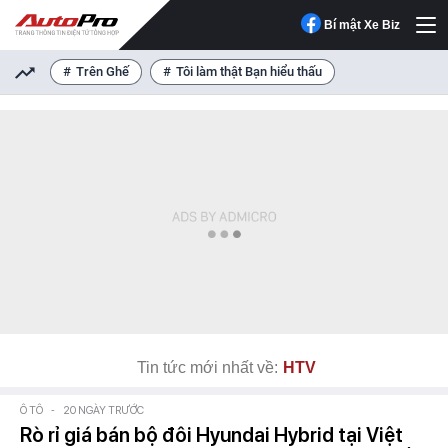
Bí mật Xe Biz
Trên Ghế
Tôi làm thật Bạn hiểu thấu
Tin tức mới nhất về:
HTV
Ô TÔ
-
20 NGÀY TRƯỚC
Rò rỉ giá bán bộ đôi Hyundai Hybrid tại Việt