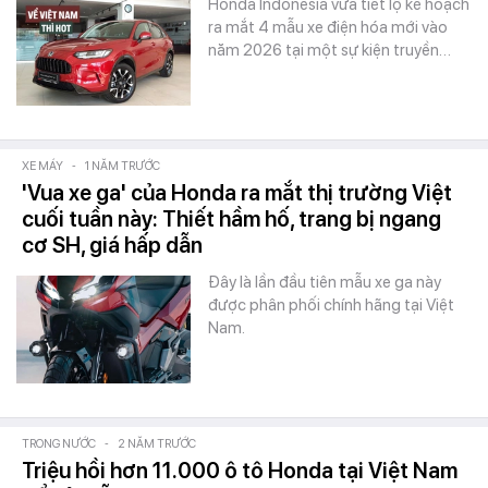
Honda Indonesia vừa tiết lộ kế hoạch
ra mắt 4 mẫu xe điện hóa mới vào
năm 2026 tại một sự kiện truyền…
XE MÁY
-
1 NĂM TRƯỚC
'Vua xe ga' của Honda ra mắt thị trường Việt
cuối tuần này: Thiết hầm hố, trang bị ngang
cơ SH, giá hấp dẫn
Đây là lần đầu tiên mẫu xe ga này
được phân phối chính hãng tại Việt
Nam.
TRONG NƯỚC
-
2 NĂM TRƯỚC
Triệu hồi hơn 11.000 ô tô Honda tại Việt Nam