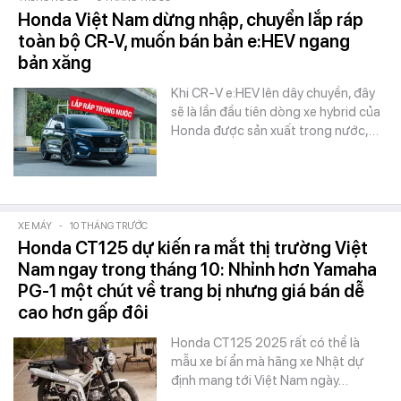
Honda Việt Nam dừng nhập, chuyển lắp ráp
toàn bộ CR-V, muốn bán bản e:HEV ngang
bản xăng
Khi CR-V e:HEV lên dây chuyền, đây
sẽ là lần đầu tiên dòng xe hybrid của
Honda được sản xuất trong nước,…
XE MÁY
-
10 THÁNG TRƯỚC
Honda CT125 dự kiến ra mắt thị trường Việt
Nam ngay trong tháng 10: Nhỉnh hơn Yamaha
PG-1 một chút về trang bị nhưng giá bán dễ
cao hơn gấp đôi
Honda CT125 2025 rất có thể là
mẫu xe bí ẩn mà hãng xe Nhật dự
định mang tới Việt Nam ngày…