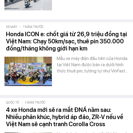
XE MÁY
-
1 NĂM TRƯỚC
Honda ICON e: chốt giá từ 26,9 triệu đồng tại
Việt Nam: Chạy 50km/sạc, thuê pin 350.000
đồng/tháng không giới hạn km
Mẫu xe máy điện đầu tiên của Honda
tại Việt Nam được bán ra dưới hình
thức thuê pin, tương tự như VinFast…
QUỐC TẾ
-
1 NĂM TRƯỚC
4 xe Honda mới sẽ ra mắt ĐNÁ năm sau:
Nhiều phân khúc, hybrid áp đảo, ZR-V nếu về
Việt Nam sẽ cạnh tranh Corolla Cross