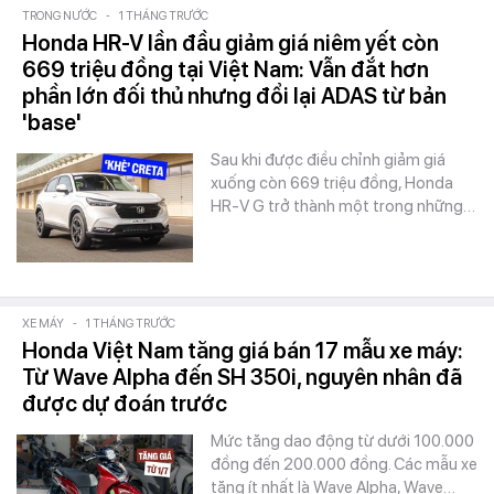
TRONG NƯỚC
-
1 THÁNG TRƯỚC
Honda HR-V lần đầu giảm giá niêm yết còn
669 triệu đồng tại Việt Nam: Vẫn đắt hơn
phần lớn đối thủ nhưng đổi lại ADAS từ bản
'base'
Sau khi được điều chỉnh giảm giá
xuống còn 669 triệu đồng, Honda
HR-V G trở thành một trong những…
XE MÁY
-
1 THÁNG TRƯỚC
Honda Việt Nam tăng giá bán 17 mẫu xe máy:
Từ Wave Alpha đến SH 350i, nguyên nhân đã
được dự đoán trước
Mức tăng dao động từ dưới 100.000
đồng đến 200.000 đồng. Các mẫu xe
tăng ít nhất là Wave Alpha, Wave…