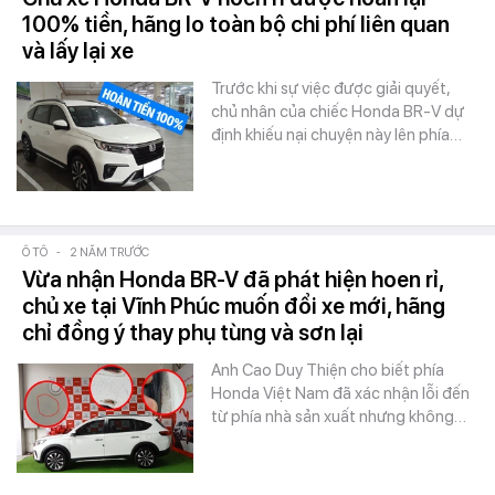
100% tiền, hãng lo toàn bộ chi phí liên quan
và lấy lại xe
Trước khi sự việc được giải quyết,
chủ nhân của chiếc Honda BR-V dự
định khiếu nại chuyện này lên phía…
Ô TÔ
-
2 NĂM TRƯỚC
Vừa nhận Honda BR-V đã phát hiện hoen rỉ,
chủ xe tại Vĩnh Phúc muốn đổi xe mới, hãng
chỉ đồng ý thay phụ tùng và sơn lại
Anh Cao Duy Thiện cho biết phía
Honda Việt Nam đã xác nhận lỗi đến
từ phía nhà sản xuất nhưng không…