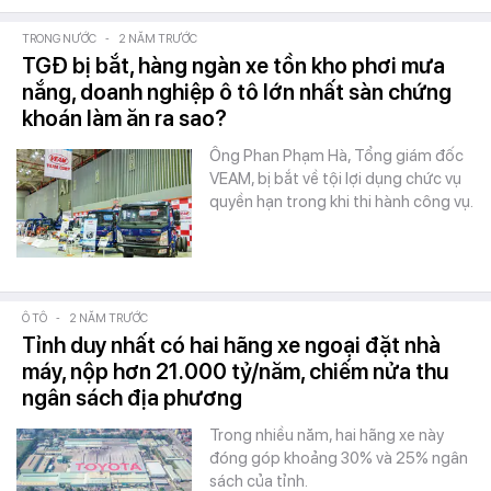
TRONG NƯỚC
-
2 NĂM TRƯỚC
TGĐ bị bắt, hàng ngàn xe tồn kho phơi mưa
nắng, doanh nghiệp ô tô lớn nhất sàn chứng
khoán làm ăn ra sao?
Ông Phan Phạm Hà, Tổng giám đốc
VEAM, bị bắt về tội lợi dụng chức vụ
quyền hạn trong khi thi hành công vụ.
Ô TÔ
-
2 NĂM TRƯỚC
Tỉnh duy nhất có hai hãng xe ngoại đặt nhà
máy, nộp hơn 21.000 tỷ/năm, chiếm nửa thu
ngân sách địa phương
Trong nhiều năm, hai hãng xe này
đóng góp khoảng 30% và 25% ngân
sách của tỉnh.