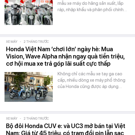
mẫu xe máy do hãng sản xuất, lắp
ráp, nhập khẩu và phân phối chính…
XE MÁY
-
2 THÁNG TRƯỚC
Honda Việt Nam ‘chơi lớn’ ngày hè: Mua
Vision, Wave Alpha nhận ngay quà tiền triệu,
cơ hội mua xe trả góp lãi suất cực thấp
Không chỉ các mẫu xe tay ga cao
cấp, nhiều dòng xe máy phổ thông
của Honda cũng được áp dụng…
XE MÁY
-
2 THÁNG TRƯỚC
Bộ đôi Honda CUV e: và UC3 mở bán tại Việt
Nam: Giá từ 45 triệu, có trạm đổi pin lẫn sạc