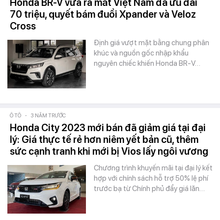
Honda BR-V vừa ra mắt Việt Nam đã ưu đãi
70 triệu, quyết bám đuổi Xpander và Veloz
Cross
Định giá vượt mặt bằng chung phân
khúc và nguồn gốc nhập khẩu
nguyên chiếc khiến Honda BR-V…
Ô TÔ
-
3 NĂM TRƯỚC
Honda City 2023 mới bán đã giảm giá tại đại
lý: Giá thực tế rẻ hơn niêm yết bản cũ, thêm
sức cạnh tranh khi mới bị Vios lấy ngôi vương
Chương trình khuyến mãi tại đại lý kết
hợp với chính sách hỗ trợ 50% lệ phí
trước bạ từ Chính phủ đẩy giá lăn…