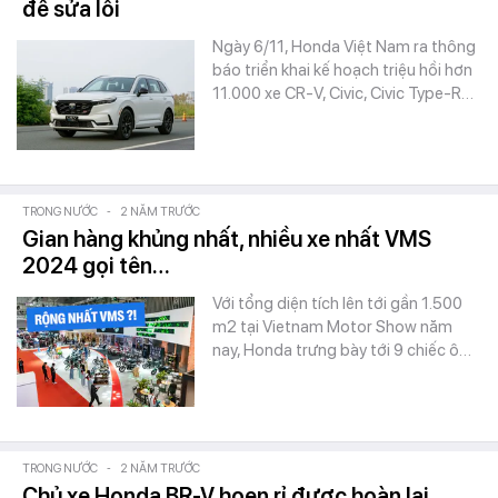
để sửa lỗi
Ngày 6/11, Honda Việt Nam ra thông
báo triển khai kế hoạch triệu hồi hơn
11.000 xe CR-V, Civic, Civic Type-R…
TRONG NƯỚC
-
2 NĂM TRƯỚC
Gian hàng khủng nhất, nhiều xe nhất VMS
2024 gọi tên…
Với tổng diện tích lên tới gần 1.500
m2 tại Vietnam Motor Show năm
nay, Honda trưng bày tới 9 chiếc ô…
TRONG NƯỚC
-
2 NĂM TRƯỚC
Chủ xe Honda BR-V hoen rỉ được hoàn lại