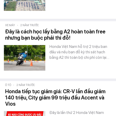
XE MÁY
-
2 NĂM TRƯỚC
Đây là cách học lấy bằng A2 hoàn toàn free
nhưng bạn buộc phải thi đỗ!
Honda Việt Nam hỗ trợ 2 triệu ban
đầu và nếu bạn đỗ kỳ thi sát hạch
bằng A2 thì toàn bộ chi phí còn lại…
Ô TÔ
-
2 NĂM TRƯỚC
Honda tiếp tục giảm giá: CR-V lần đầu giảm
140 triệu, City giảm 99 triệu đấu Accent và
Vios
Đây là lần thứ 2 Honda Việt Nam