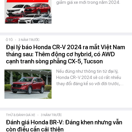
giảm giá xe mới trong năm 2024.
Ô TÔ
-
3 NĂM TRƯỚC
Đại lý báo Honda CR-V 2024 ra mắt Việt Nam
tháng sau: Thêm động cơ hybrid, có AWD
cạnh tranh sòng phẳng CX-5, Tucson
Nếu đúng như thông tin từ đại lý,
Honda CR-V 2024 sẽ có rất nhiều
thay đổi đáng kể so với đời trước,…
THỬ & ĐÁNH GIÁ XE
-
3 NĂM TRƯỚC
Đánh giá Honda BR-V: Đáng khen nhưng vẫn
còn điều cần cải thiện