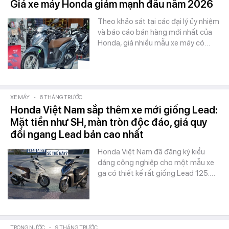
Giá xe máy Honda giảm mạnh đầu năm 2026
Theo khảo sát tại các đại lý ủy nhiệm
và báo cáo bán hàng mới nhất của
Honda, giá nhiều mẫu xe máy có…
XE MÁY
-
6 THÁNG TRƯỚC
Honda Việt Nam sắp thêm xe mới giống Lead:
Mặt tiền như SH, màn tròn độc đáo, giá quy
đổi ngang Lead bản cao nhất
Honda Việt Nam đã đăng ký kiểu
dáng công nghiệp cho một mẫu xe
ga có thiết kế rất giống Lead 125.…
TRONG NƯỚC
-
9 THÁNG TRƯỚC