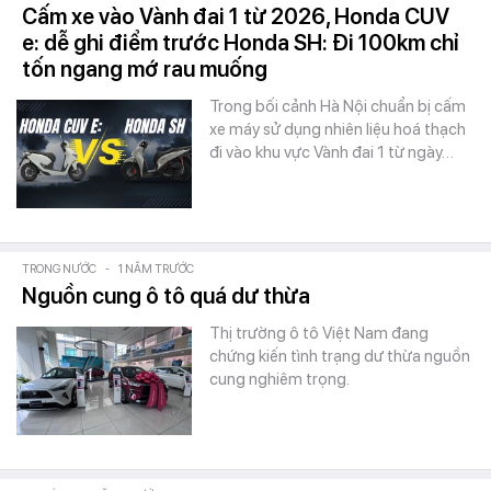
Cấm xe vào Vành đai 1 từ 2026, Honda CUV
e: dễ ghi điểm trước Honda SH: Đi 100km chỉ
tốn ngang mớ rau muống
Trong bối cảnh Hà Nội chuẩn bị cấm
xe máy sử dụng nhiên liệu hoá thạch
đi vào khu vực Vành đai 1 từ ngày…
TRONG NƯỚC
-
1 NĂM TRƯỚC
Nguồn cung ô tô quá dư thừa
Thị trường ô tô Việt Nam đang
chứng kiến tình trạng dư thừa nguồn
cung nghiêm trọng.