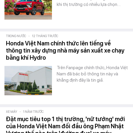
khi thị trường có nhiều lựa chọn…
TRONG NƯỚC
-
12 THÁNG TRƯỚC
Honda Việt Nam chính thức lên tiếng về
thông tin xây dựng nhà máy sản xuất xe chạy
bằng khí Hydro
Trên Fanpage chính thức, Honda Việt
Nam đã bác bỏ thông tin này và
khẳng định đây là tin giả.
XE MÁY
-
1 NĂM TRƯỚC
Đặt mục tiêu top 1 thị trường, 'nữ tướng' mới
của Honda Việt Nam đối đầu ông Phạm Nhật