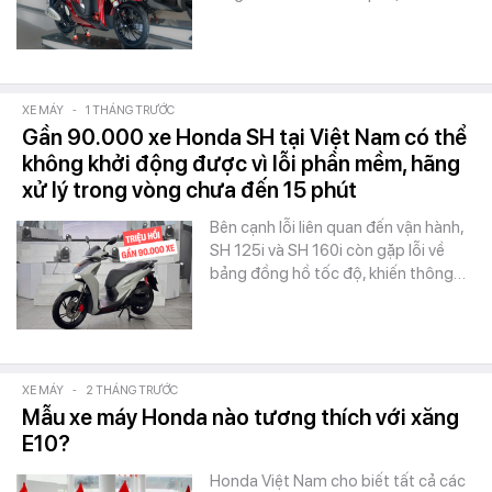
XE MÁY
-
1 THÁNG TRƯỚC
Gần 90.000 xe Honda SH tại Việt Nam có thể
không khởi động được vì lỗi phần mềm, hãng
xử lý trong vòng chưa đến 15 phút
Bên cạnh lỗi liên quan đến vận hành,
SH 125i và SH 160i còn gặp lỗi về
bảng đồng hồ tốc độ, khiến thông…
XE MÁY
-
2 THÁNG TRƯỚC
Mẫu xe máy Honda nào tương thích với xăng
E10?
Honda Việt Nam cho biết tất cả các