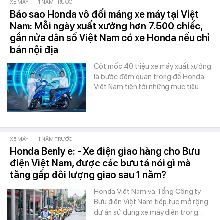
XE MÁY
-
1 NĂM TRƯỚC
Bảo sao Honda vô đối mảng xe máy tại Việt
Nam: Mỗi ngày xuất xưởng hơn 7.500 chiếc,
gần nửa dân số Việt Nam có xe Honda nếu chỉ
bán nội địa
Cột mốc 40 triệu xe máy xuất xưởng
là bước đệm quan trọng để Honda
Việt Nam tiến tới những mục tiêu…
XE MÁY
-
1 NĂM TRƯỚC
Honda Benly e: - Xe điện giao hàng cho Bưu
điện Việt Nam, được các bưu tá nói gì mà
tăng gấp đôi lượng giao sau 1 năm?
Honda Việt Nam và Tổng Công ty
Bưu điện Việt Nam tiếp tục mở rộng
dự án sử dụng xe máy điện trong…