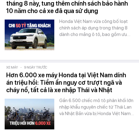
tháng 8 này, tung thêm chính sách bảo hành
10 năm cho cả xe đã qua sử dụng
Honda Việt Nam vừa công bố loạt
chính sách áp dụng trong tháng 8
dành cho mảng ô tô, bao gồm ưu…
XE MÁY
-
9 NGÀY TRƯỚC
Hơn 6.000 xe máy Honda tại Việt Nam dính
án triệu hồi: Tiềm ẩn nguy cơ trượt ngã và
cháy nổ, tất cả là xe nhập Thái và Nhật
Gần 6.500 chiếc mô tô phân khối lớn
nhập khẩu nguyên chiếc từ Thái Lan
và Nhật Bản vừa bị Honda Việt Nam…