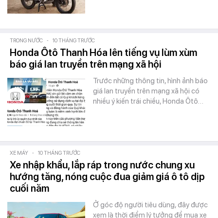
TRONG NƯỚC
-
10 THÁNG TRƯỚC
Honda Ôtô Thanh Hóa lên tiếng vụ lùm xùm
báo giá lan truyền trên mạng xã hội
Trước những thông tin, hình ảnh báo
giá lan truyền trên mạng xã hội có
nhiều ý kiến trái chiều, Honda Ôtô…
XE MÁY
-
10 THÁNG TRƯỚC
Xe nhập khẩu, lắp ráp trong nước chung xu
hướng tăng, nóng cuộc đua giảm giá ô tô dịp
cuối năm
Ở góc độ người tiêu dùng, đây được
xem là thời điểm lý tưởng để mua xe