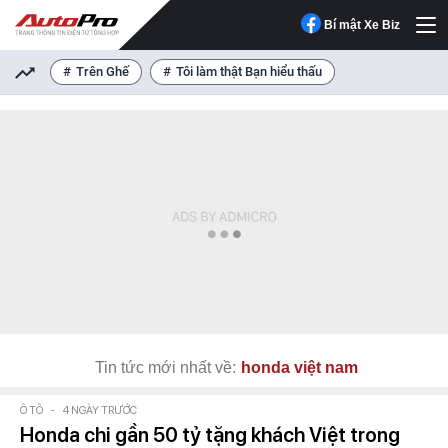
Bí mật Xe Biz
Trên Ghế
Tôi làm thật Bạn hiểu thấu
Tin tức mới nhất về:
honda việt nam
Ô TÔ
-
4 NGÀY TRƯỚC
Honda chi gần 50 tỷ tặng khách Việt trong