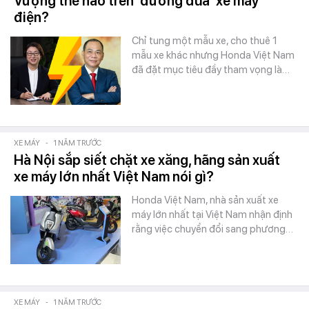
Vượng thế nào trên 'đường đua' xe máy
điện?
Chỉ tung một mẫu xe, cho thuê 1
mẫu xe khác nhưng Honda Việt Nam
đã đặt mục tiêu đầy tham vọng là…
XE MÁY
-
1 NĂM TRƯỚC
Hà Nội sắp siết chặt xe xăng, hãng sản xuất
xe máy lớn nhất Việt Nam nói gì?
Honda Việt Nam, nhà sản xuất xe
máy lớn nhất tại Việt Nam nhận định
rằng việc chuyển đổi sang phương…
XE MÁY
-
1 NĂM TRƯỚC