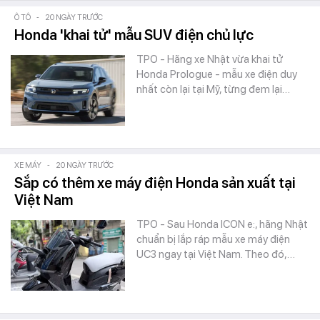
Ô TÔ
-
20 NGÀY TRƯỚC
Honda 'khai tử' mẫu SUV điện chủ lực
TPO - Hãng xe Nhật vừa khai tử
Honda Prologue - mẫu xe điện duy
nhất còn lại tại Mỹ, từng đem lại…
XE MÁY
-
20 NGÀY TRƯỚC
Sắp có thêm xe máy điện Honda sản xuất tại
Việt Nam
TPO - Sau Honda ICON e:, hãng Nhật
chuẩn bị lắp ráp mẫu xe máy điện
UC3 ngay tại Việt Nam. Theo đó,…