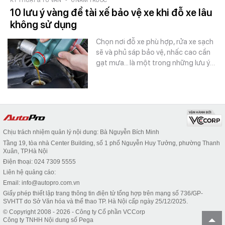
KỸ THUẬT & TƯ VẤN
-
6 NĂM TRƯỚC
10 lưu ý vàng để tài xế bảo vệ xe khi đỗ xe lâu
không sử dụng
Chọn nơi đỗ xe phù hợp, rửa xe sạch
sẽ và phủ sáp bảo vệ, nhấc cao cần
gạt mưa... là một trong những lưu ý…
Chịu trách nhiệm quản lý nội dung: Bà Nguyễn Bích Minh
Tầng 19, tòa nhà Center Building, số 1 phố Nguyễn Huy Tưởng, phường Thanh
Xuân, TP.Hà Nội
Điện thoại: 024 7309 5555
Liên hệ quảng cáo:
Email: info@autopro.com.vn
Giấy phép thiết lập trang thông tin điện tử tổng hợp trên mạng số 736/GP-
SVHTT do Sở Văn hóa và thể thao TP. Hà Nội cấp ngày 25/12/2025.
© Copyright 2008 - 2026 - Công ty Cổ phần VCCorp
Công ty TNHH Nội dung số Pega