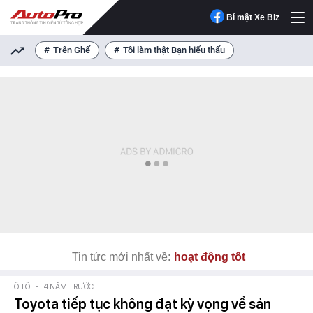
Bí mật Xe Biz
Trên Ghế
Tôi làm thật Bạn hiểu thấu
Tin tức mới nhất về:
hoạt động tốt
Ô TÔ
-
4 NĂM TRƯỚC
Toyota tiếp tục không đạt kỳ vọng về sản