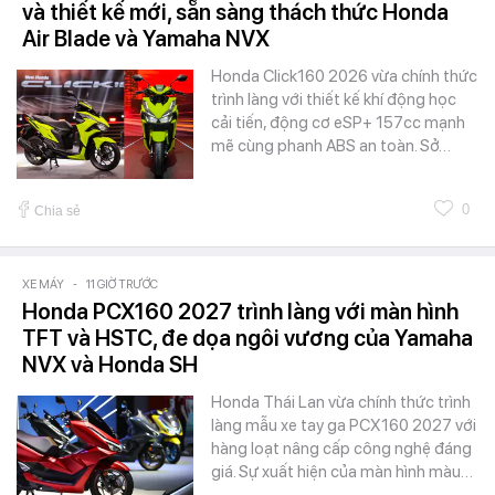
và thiết kế mới, sẵn sàng thách thức Honda
Air Blade và Yamaha NVX
Honda Click160 2026 vừa chính thức
trình làng với thiết kế khí động học
cải tiến, động cơ eSP+ 157cc mạnh
mẽ cùng phanh ABS an toàn. Sở…
0
Chia sẻ
XE MÁY
-
11 GIỜ TRƯỚC
Honda PCX160 2027 trình làng với màn hình
TFT và HSTC, đe dọa ngôi vương của Yamaha
NVX và Honda SH
Honda Thái Lan vừa chính thức trình
làng mẫu xe tay ga PCX160 2027 với
hàng loạt nâng cấp công nghệ đáng
giá. Sự xuất hiện của màn hình màu…