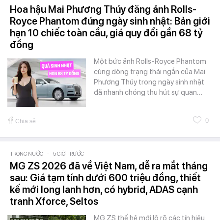
Hoa hậu Mai Phương Thúy đăng ảnh Rolls-
Royce Phantom đúng ngày sinh nhật: Bản giới
hạn 10 chiếc toàn cầu, giá quy đổi gần 68 tỷ
đồng
Một bức ảnh Rolls-Royce Phantom
cùng dòng trạng thái ngắn của Mai
Phương Thúy trong ngày sinh nhật
đã nhanh chóng thu hút sự quan…
0
Chia sẻ
TRONG NƯỚC
-
5 GIỜ TRƯỚC
MG ZS 2026 đã về Việt Nam, dễ ra mắt tháng
sau: Giá tạm tính dưới 600 triệu đồng, thiết
kế mới long lanh hơn, có hybrid, ADAS cạnh
tranh Xforce, Seltos
MG ZS thế hệ mới lộ rõ các tín hiệu