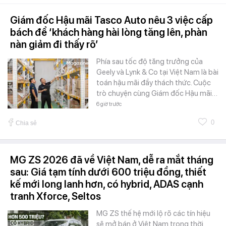
Giám đốc Hậu mãi Tasco Auto nêu 3 việc cấp
bách để ‘khách hàng hài lòng tăng lên, phàn
nàn giảm đi thấy rõ’
Phía sau tốc độ tăng trưởng của
Geely và Lynk & Co tại Việt Nam là bài
toán hậu mãi đầy thách thức. Cuộc
trò chuyện cùng Giám đốc Hậu mãi…
6 giờ trước
0
Chia sẻ
MG ZS 2026 đã về Việt Nam, dễ ra mắt tháng
sau: Giá tạm tính dưới 600 triệu đồng, thiết
kế mới long lanh hơn, có hybrid, ADAS cạnh
tranh Xforce, Seltos
MG ZS thế hệ mới lộ rõ các tín hiệu
sẽ mở bán ở Việt Nam trong thời