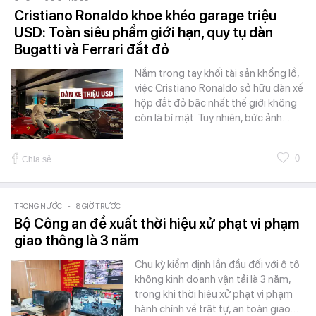
Cristiano Ronaldo khoe khéo garage triệu
USD: Toàn siêu phẩm giới hạn, quy tụ dàn
Bugatti và Ferrari đắt đỏ
Nắm trong tay khối tài sản khổng lồ,
việc Cristiano Ronaldo sở hữu dàn xế
hộp đắt đỏ bậc nhất thế giới không
còn là bí mật. Tuy nhiên, bức ảnh…
0
Chia sẻ
TRONG NƯỚC
-
8 GIỜ TRƯỚC
Bộ Công an đề xuất thời hiệu xử phạt vi phạm
giao thông là 3 năm
Chu kỳ kiểm định lần đầu đối với ô tô
không kinh doanh vận tải là 3 năm,
trong khi thời hiệu xử phạt vi phạm
hành chính về trật tự, an toàn giao…