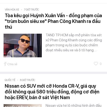
VĂN HÓA XE
-
7 GIỜ TRƯỚC
Tòa kêu gọi Huỳnh Xuân Vấn - đồng phạm của
"trùm buôn siêu xe" Phan Công Khanh ra đầu
thú
TAND TP.HCM sắp mở phiên tòa xét
xử Phan Công Khanh cùng các đồng
phạm trong vụ bị cáo buộc chiếm
đoạt nhiều siêu xe và ô tô hạng…
0
Chia sẻ
QUỐC TẾ
-
6 GIỜ TRƯỚC
Nissan có SUV mới cỡ Honda CR-V, giá quy
đổi không quá 580 triệu đồng, động cơ điện
hoặc EREV, bán ở sát Việt Nam
Nissan vừa hé lộ những hình ảnh đầu