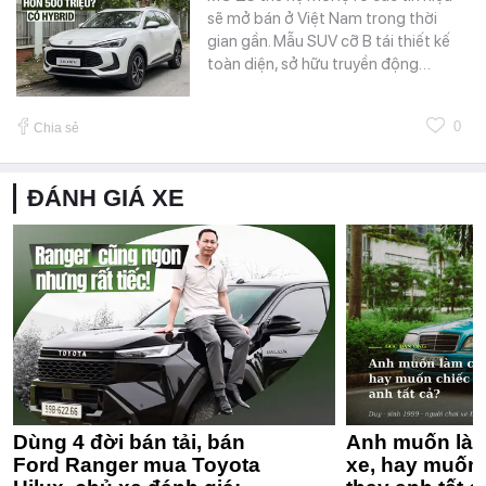
sẽ mở bán ở Việt Nam trong thời
gian gần. Mẫu SUV cỡ B tái thiết kế
toàn diện, sở hữu truyền động…
0
Chia sẻ
ĐÁNH GIÁ XE
Dùng 4 đời bán tải, bán
Anh muốn làm
Ford Ranger mua Toyota
xe, hay muốn 