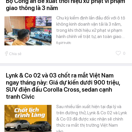
Bộ Công an đề xuất thời hiệu xử phạt vi phạm
giao thông là 3 năm
Chu kỳ kiểm định lần đầu đối với ô tô
không kinh doanh vận tải là 3 năm,
trong khi thời hiệu xử phạt vi phạm
hành chính về trật tự, an toàn giao…
8 giờ trước
0
Chia sẻ
Lynk & Co 02 và 03 chốt ra mắt Việt Nam
ngay tháng này: Giá dự kiến dưới 900 triệu,
SUV điện đấu Corolla Cross, sedan cạnh
tranh Civic
Sau nhiều lần xuất hiện tại đại lý và
trên đường thử, Lynk & Co 02 và Lynk
& Co 03 đã được xác nhận sẽ chính
thức ra mắt thị trường Việt Nam
vào…