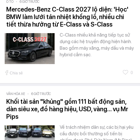
Ô TÔ
-
6 GIỜ TRƯỚC
Mercedes-Benz C-Class 2027 lộ diện: 'Học'
BMW làm lưới tản nhiệt khổng lồ, nhiều chi
tiết thừa hưởng từ E-Class và S-Class
C-Class nhiều khả năng tiếp tục sử
dụng các hệ truyền động hiện hành.
Bao gồm máy xăng, máy dầu và máy
hybrid cắm sạc.
0
Chia sẻ
VĂN HÓA XE
-
6 GIỜ TRƯỚC
Khối tài sản "khủng" gồm 111 bất động sản,
dàn siêu xe, đồ hàng hiệu, USD, vàng... vụ Mr
Pips
Về trách nhiệm dân sự, các bị hại yêu
cầu được bồi thường số tiền bị