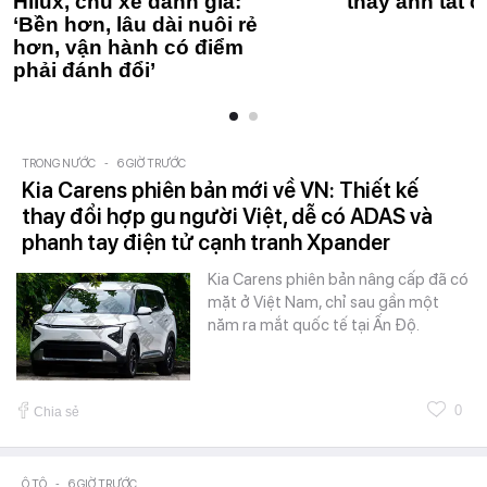
Hilux, chủ xe đánh giá:
thay anh tất c
‘Bền hơn, lâu dài nuôi rẻ
hơn, vận hành có điểm
phải đánh đổi’
TRONG NƯỚC
-
6 GIỜ TRƯỚC
Kia Carens phiên bản mới về VN: Thiết kế
thay đổi hợp gu người Việt, dễ có ADAS và
phanh tay điện tử cạnh tranh Xpander
Kia Carens phiên bản nâng cấp đã có
mặt ở Việt Nam, chỉ sau gần một
năm ra mắt quốc tế tại Ấn Độ.
0
Chia sẻ
Ô TÔ
-
6 GIỜ TRƯỚC