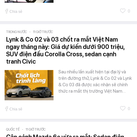
0
Chia sẻ
TRONG NƯỚC
-
11 GIỜ TRƯỚC
Lynk & Co 02 và 03 chốt ra mắt Việt Nam
ngay tháng này: Giá dự kiến dưới 900 triệu,
SUV điện đấu Corolla Cross, sedan cạnh
tranh Civic
Sau nhiều lần xuất hiện tại đại lý và
trên đường thử, Lynk & Co 02 và Lynk
& Co 03 đã được xác nhận sẽ chính
thức ra mắt thị trường Việt Nam…
0
Chia sẻ
QUỐC TẾ
-
11 GIỜ TRƯỚC