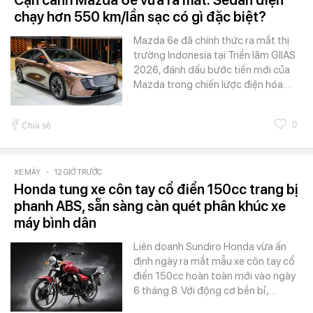
Cận cảnh Mazda 6e vừa ra mắt: Sedan điện
chạy hơn 550 km/lần sạc có gì đặc biệt?
Mazda 6e đã chính thức ra mắt thị
trường Indonesia tại Triển lãm GIIAS
2026, đánh dấu bước tiến mới của
Mazda trong chiến lược điện hóa…
0
Chia sẻ
XE MÁY
-
12 GIỜ TRƯỚC
Honda tung xe côn tay cổ điển 150cc trang bị
phanh ABS, sẵn sàng càn quét phân khúc xe
máy bình dân
Liên doanh Sundiro Honda vừa ấn
định ngày ra mắt mẫu xe côn tay cổ
điển 150cc hoàn toàn mới vào ngày
6 tháng 8. Với động cơ bền bỉ,…