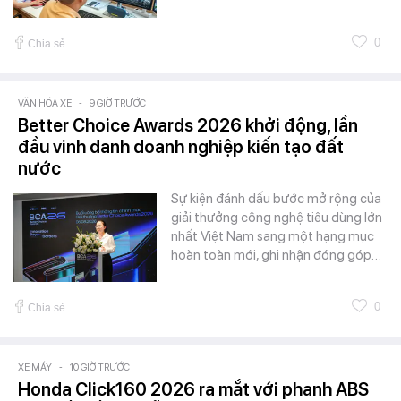
0
Chia sẻ
VĂN HÓA XE
-
9 GIỜ TRƯỚC
Better Choice Awards 2026 khởi động, lần
đầu vinh danh doanh nghiệp kiến tạo đất
nước
Sự kiện đánh dấu bước mở rộng của
giải thưởng công nghệ tiêu dùng lớn
nhất Việt Nam sang một hạng mục
hoàn toàn mới, ghi nhận đóng góp…
0
Chia sẻ
XE MÁY
-
10 GIỜ TRƯỚC
Honda Click160 2026 ra mắt với phanh ABS