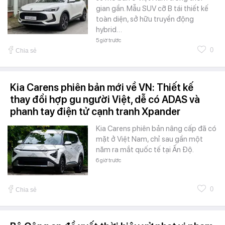
gian gần. Mẫu SUV cỡ B tái thiết kế
toàn diện, sở hữu truyền động
hybrid…
5 giờ trước
0
Chia sẻ
Kia Carens phiên bản mới về VN: Thiết kế
thay đổi hợp gu người Việt, dễ có ADAS và
phanh tay điện tử cạnh tranh Xpander
Kia Carens phiên bản nâng cấp đã có
mặt ở Việt Nam, chỉ sau gần một
năm ra mắt quốc tế tại Ấn Độ.
6 giờ trước
0
Chia sẻ