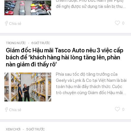
chiếm đoạt. Phó Đức Nam (Mr Pips)
đề nghị được sử dụng tài sản bị thu…
0
Chia sẻ
TRONG NƯỚC
-
6 GIỜ TRƯỚC
Giám đốc Hậu mãi Tasco Auto nêu 3 việc cấp
bách để ‘khách hàng hài lòng tăng lên, phàn
nàn giảm đi thấy rõ’
Phía sau tốc độ tăng trưởng của
Geely và Lynk & Co tại Việt Nam là bài
toán hậu mãi đầy thách thức. Cuộc
trò chuyện cùng Giám đốc Hậu mãi…
0
Chia sẻ
XEM CHƠI
-
5 GIỜ TRƯỚC