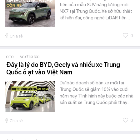
tiên của mẫu SUV năng lượng mới
NX7 tại Trung Quốc. Xe sở hữu thiết
kế hiện đại, công nghệ LiDAR tiên…
0
Chia sẻ
Ô TÔ
-
6 GIỜ TRƯỚC
Đây là lý do BYD, Geely và nhiều xe Trung
Quốc ồ ạt vào Việt Nam
Dự báo doanh số bán xe mới tại
Trung Quốc sẽ giảm 10% vào cuối
năm nay. Tình hình này buộc các nhà
sản xuất xe Trung Quốc phải thay…
0
Chia sẻ