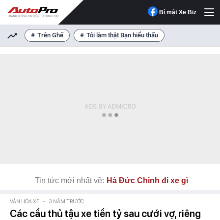
Bí mật Xe Biz
Trên Ghế
Tôi làm thật Bạn hiểu thấu
Tin tức mới nhất về:
Hà Đức Chinh đi xe gì
VĂN HÓA XE
-
3 NĂM TRƯỚC
Các cầu thủ tậu xe tiền tỷ sau cưới vợ, riêng