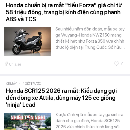
Honda chuẩn bị ra mắt "tiểu Forza" giá chỉ từ
58 triệu đồng, trang bị kính điện cùng phanh
ABS và TCS
Sau nhiều năm đồn đoán, mẫu xe tay
ga Wuyang-Honda NWZ150 mang
thiết kế hệt như Forza 350 vừa chính
thức lộ diện tại Trung Quốc. Sở hữu…
0
Chia sẻ
XE MÁY
-
4 GIỜ TRƯỚC
Honda SCR125 2026 ra mắt: Kiểu dạng gợi
đến dòng xe Attila, dùng máy 125 cc giống
'ninja' Lead
Được định vị là mẫu xe tay ga sinh ra
dành cho gia đình, Honda SCR125
2026 vừa chính thức trình làng với