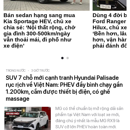
Bán sedan hạng sang mua
Dùng 4 đời bá
Kia Sportage HEV, chủ xe
Ford Ranger 
chia sẻ: ‘Nội thất rộng, chở
Hilux, chủ xe 
gia đình 300-500km/ngày
‘Bền hơn, lâu 
vẫn thoải mái, đi phố như
hơn, vận hàn
xe điện’
phải đánh đổi
TRONG NƯỚC
-
3 GIỜ TRƯỚC
SUV 7 chỗ mới cạnh tranh Hyundai Palisade
rục rịch về Việt Nam: PHEV đầy bình chạy gần
1.200km, cắm được thiết bị điện, có ghế
massage
MG có thể chuẩn bị mở rộng dải sản
phẩm tại Việt Nam với loạt xe mới,
đáng chú ý nhất là mẫu MG RX9 là
SUV cỡ lớn PHEV hoàn toàn mới.