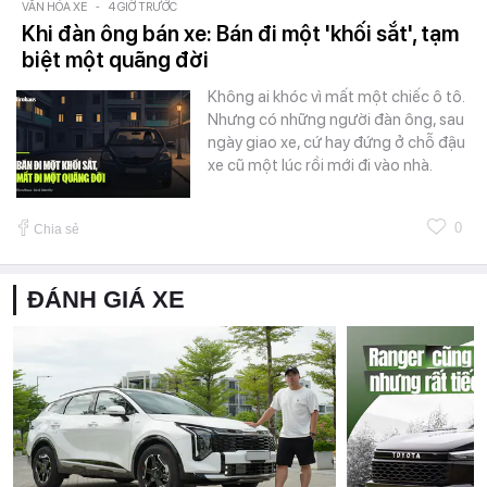
VĂN HÓA XE
-
4 GIỜ TRƯỚC
Khi đàn ông bán xe: Bán đi một 'khối sắt', tạm
biệt một quãng đời
Không ai khóc vì mất một chiếc ô tô.
Nhưng có những người đàn ông, sau
ngày giao xe, cứ hay đứng ở chỗ đậu
xe cũ một lúc rồi mới đi vào nhà.
0
Chia sẻ
ĐÁNH GIÁ XE