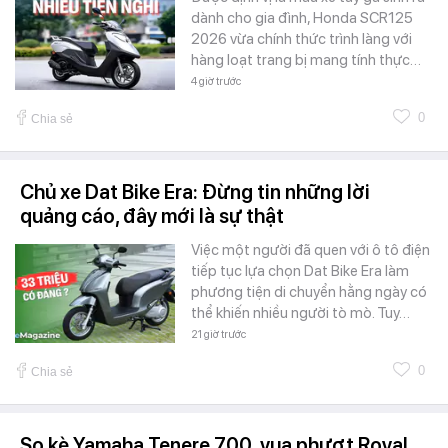
dành cho gia đình, Honda SCR125
2026 vừa chính thức trình làng với
hàng loạt trang bị mang tính thực…
4 giờ trước
0
Chia sẻ
Chủ xe Dat Bike Era: Đừng tin những lời
quảng cáo, đây mới là sự thật
Việc một người đã quen với ô tô điện
tiếp tục lựa chọn Dat Bike Era làm
phương tiện di chuyển hằng ngày có
thể khiến nhiều người tò mò. Tuy…
21 giờ trước
0
Chia sẻ
So kè Yamaha Tenere 700, vua phượt Royal