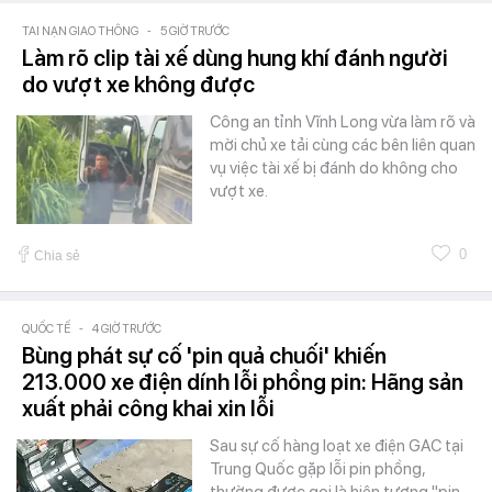
TAI NẠN GIAO THÔNG
-
5 GIỜ TRƯỚC
Làm rõ clip tài xế dùng hung khí đánh người
do vượt xe không được
Công an tỉnh Vĩnh Long vừa làm rõ và
mời chủ xe tải cùng các bên liên quan
vụ việc tài xế bị đánh do không cho
vượt xe.
0
Chia sẻ
QUỐC TẾ
-
4 GIỜ TRƯỚC
Bùng phát sự cố 'pin quả chuối' khiến
213.000 xe điện dính lỗi phồng pin: Hãng sản
xuất phải công khai xin lỗi
Sau sự cố hàng loạt xe điện GAC tại
Trung Quốc gặp lỗi pin phồng,
thường được gọi là hiện tượng "pin