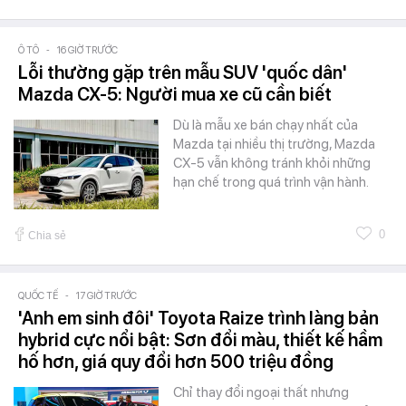
Ô TÔ
-
16 GIỜ TRƯỚC
Lỗi thường gặp trên mẫu SUV 'quốc dân'
Mazda CX-5: Người mua xe cũ cần biết
Dù là mẫu xe bán chạy nhất của
Mazda tại nhiều thị trường, Mazda
CX-5 vẫn không tránh khỏi những
hạn chế trong quá trình vận hành.
0
Chia sẻ
QUỐC TẾ
-
17 GIỜ TRƯỚC
'Anh em sinh đôi' Toyota Raize trình làng bản
hybrid cực nổi bật: Sơn đổi màu, thiết kế hầm
hố hơn, giá quy đổi hơn 500 triệu đồng
Chỉ thay đổi ngoại thất nhưng