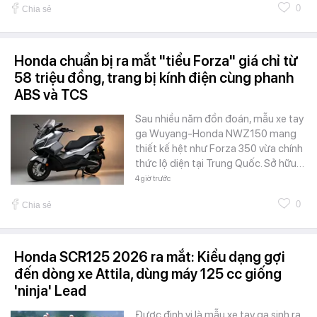
0
Chia sẻ
Honda chuẩn bị ra mắt "tiểu Forza" giá chỉ từ
58 triệu đồng, trang bị kính điện cùng phanh
ABS và TCS
Sau nhiều năm đồn đoán, mẫu xe tay
ga Wuyang-Honda NWZ150 mang
thiết kế hệt như Forza 350 vừa chính
thức lộ diện tại Trung Quốc. Sở hữu…
4 giờ trước
0
Chia sẻ
Honda SCR125 2026 ra mắt: Kiểu dạng gợi
đến dòng xe Attila, dùng máy 125 cc giống
'ninja' Lead
Được định vị là mẫu xe tay ga sinh ra