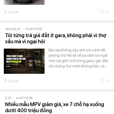
0
Chia sẻ
VĂN HÓA XE
-
10 GIỜ TRƯỚC
Tôi từng trả giá đắt ở gara, không phải vì thợ
xấu mà vì ngại hỏi
Bài này không dạy anh em cách đề
phòng thợ. Nó kể về ba năm tôi ngồi
trên cái ghế chờ trong gara, gật đầu
với những thứ mình không hiểu, và…
0
Chia sẻ
Ô TÔ
-
14 GIỜ TRƯỚC
Nhiều mẫu MPV giảm giá, xe 7 chỗ hạ xuống
dưới 400 triệu đồng