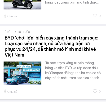
hàng loạt trang bị mang tính thực…
0
Chia sẻ
Ô TÔ
-
4 GIỜ TRƯỚC
BYD 'chơi lớn' biến cây xăng thành trạm sạc:
Loại sạc siêu nhanh, có cửa hàng tiện lợi
phục vụ 24/24, dễ thành mô hình mới khi về
Việt Nam
Từ một trạm xăng truyền thống,
hãng xe điện BYD và tập đoàn dầu
khí Sinopec đã hợp tác lột xác cơ sở
này thành một trạm sạc siêu nhanh…
0
Chia sẻ