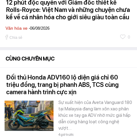
12 phút độc quyền với Giám đốc thiết kế
Rolls-Royce: Việt Nam và những chuyện chưa
kể về cá nhân hóa cho giới siêu giàu toàn cầu
Văn hóa xe
-06/08/2026
0
Chia sẻ
CÙNG CHUYÊN MỤC
Đối thủ Honda ADV160 lộ diện giá chỉ 60
triệu đồng, trang bị phanh ABS, TCS cùng
camera hành trình cực xịn
Sự xuất hiện của Aveta Vanguard 180
tại Malaysia đang làm xôn xao phân
khúc xe tay ga ADV nhờ mức giá hấp
dẫn cùng hàng loạt công nghệ
vượt…
4 giờ trước