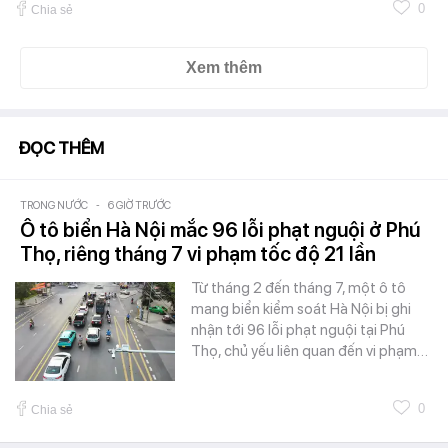
0
Chia sẻ
Xem thêm
ĐỌC THÊM
TRONG NƯỚC
-
6 GIỜ TRƯỚC
Ô tô biển Hà Nội mắc 96 lỗi phạt nguội ở Phú
Thọ, riêng tháng 7 vi phạm tốc độ 21 lần
Từ tháng 2 đến tháng 7, một ô tô
mang biển kiểm soát Hà Nội bị ghi
nhận tới 96 lỗi phạt nguội tại Phú
Thọ, chủ yếu liên quan đến vi phạm…
0
Chia sẻ