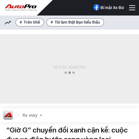
Bí mật Xe Biz
Trên Ghế
Tôi làm thật Bạn hiểu thấu
Xe máy
“Giờ G” chuyển đổi xanh cận kề: cuộc