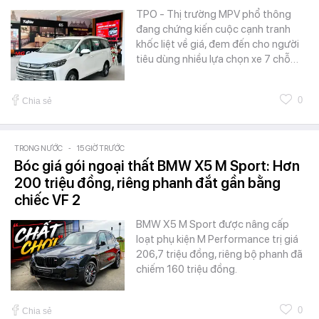
TPO - Thị trường MPV phổ thông
đang chứng kiến cuộc cạnh tranh
khốc liệt về giá, đem đến cho người
tiêu dùng nhiều lựa chọn xe 7 chỗ…
0
Chia sẻ
TRONG NƯỚC
-
15 GIỜ TRƯỚC
Bóc giá gói ngoại thất BMW X5 M Sport: Hơn
200 triệu đồng, riêng phanh đắt gần bằng
chiếc VF 2
BMW X5 M Sport được nâng cấp
loạt phụ kiện M Performance trị giá
206,7 triệu đồng, riêng bộ phanh đã
chiếm 160 triệu đồng.
0
Chia sẻ