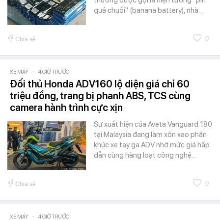
quả chuối" (banana battery), nhà…
0
Chia sẻ
XE MÁY
-
4 GIỜ TRƯỚC
Đối thủ Honda ADV160 lộ diện giá chỉ 60
triệu đồng, trang bị phanh ABS, TCS cùng
camera hành trình cực xịn
Sự xuất hiện của Aveta Vanguard 180
tại Malaysia đang làm xôn xao phân
khúc xe tay ga ADV nhờ mức giá hấp
dẫn cùng hàng loạt công nghệ…
0
Chia sẻ
XE MÁY
-
4 GIỜ TRƯỚC