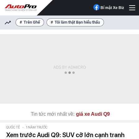
Bí mật Xe Biz
Trên Ghế
Tôi làm thật Bạn hiểu thấu
Tin tức mới nhất về:
giá xe Audi Q9
QUỐC TẾ
-
1 NĂM TRƯỚC
Xem trước Audi Q9: SUV cỡ lớn cạnh tranh