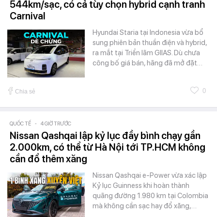
544km/sạc, có cả tùy chọn hybrid cạnh tranh
Carnival
Hyundai Staria tại Indonesia vừa bổ
sung phiên bản thuần điện và hybrid,
ra mắt tại Triển lãm GIIAS. Dù chưa
công bố giá bán, hãng đã mở đặt…
0
Chia sẻ
QUỐC TẾ
-
4 GIỜ TRƯỚC
Nissan Qashqai lập kỷ lục đầy bình chạy gần
2.000km, có thể từ Hà Nội tới TP.HCM không
cần đổ thêm xăng
Nissan Qashqai e-Power vừa xác lập
Kỷ lục Guinness khi hoàn thành
quãng đường 1.980 km tại Colombia
mà không cần sạc hay đổ xăng,…