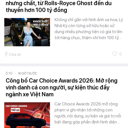
nhưng chất, từ Rolls-Royce Ghost đến du
thuyền hơn 100 tỷ đồng
Không chỉ gắn với hình ảnh xa hoa, Lý
Nhã Kỳ còn từng sở hữu hoặc sử
dụng nhiều phương tiện có giá trị lên
tới hàng chục, thậm chí hơn 100 tỷ…
0
Chia sẻ
Ô TÔ
-
16 GIỜ TRƯỚC
Công bố Car Choice Awards 2026: Mở rộng
vinh danh cả con người, sự kiện thúc đẩy
ngành xe Việt Nam
Car Choice Awards 2026 mở rộng
phạm vi ghi nhận tới những con
người, nội dung, sự kiện và giá trị nổi
bật đang góp phần định hình diện…