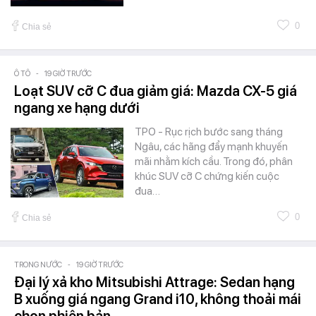
0
Chia sẻ
Ô TÔ
-
19 GIỜ TRƯỚC
Loạt SUV cỡ C đua giảm giá: Mazda CX-5 giá
ngang xe hạng dưới
TPO - Rục rịch bước sang tháng
Ngâu, các hãng đẩy mạnh khuyến
mãi nhằm kích cầu. Trong đó, phân
khúc SUV cỡ C chứng kiến cuộc
đua…
0
Chia sẻ
TRONG NƯỚC
-
19 GIỜ TRƯỚC
Đại lý xả kho Mitsubishi Attrage: Sedan hạng
B xuống giá ngang Grand i10, không thoải mái
chọn phiên bản