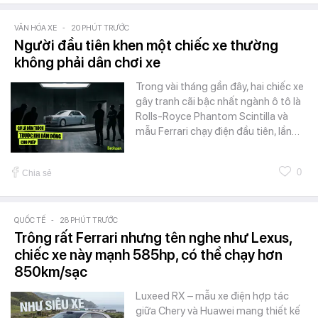
VĂN HÓA XE
-
20 PHÚT TRƯỚC
Người đầu tiên khen một chiếc xe thường
không phải dân chơi xe
Trong vài tháng gần đây, hai chiếc xe
gây tranh cãi bậc nhất ngành ô tô là
Rolls-Royce Phantom Scintilla và
mẫu Ferrari chạy điện đầu tiên, lần…
0
Chia sẻ
QUỐC TẾ
-
28 PHÚT TRƯỚC
Trông rất Ferrari nhưng tên nghe như Lexus,
chiếc xe này mạnh 585hp, có thể chạy hơn
850km/sạc
Luxeed RX – mẫu xe điện hợp tác
giữa Chery và Huawei mang thiết kế