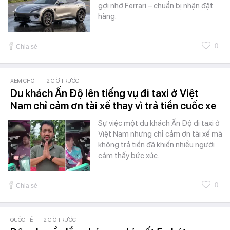
gợi nhớ Ferrari – chuẩn bị nhận đặt
hàng.
0
Chia sẻ
XEM CHƠI
-
2 GIỜ TRƯỚC
Du khách Ấn Độ lên tiếng vụ đi taxi ở Việt
Nam chỉ cảm ơn tài xế thay vì trả tiền cuốc xe
Sự việc một du khách Ấn Độ đi taxi ở
Việt Nam nhưng chỉ cảm ơn tài xế mà
không trả tiền đã khiến nhiều người
cảm thấy bức xúc.
0
Chia sẻ
QUỐC TẾ
-
2 GIỜ TRƯỚC