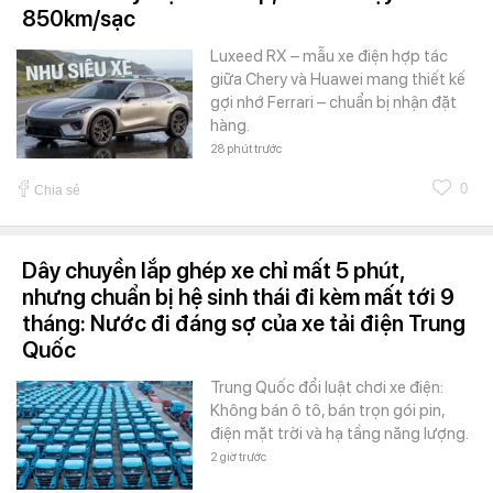
850km/sạc
Luxeed RX – mẫu xe điện hợp tác
giữa Chery và Huawei mang thiết kế
gợi nhớ Ferrari – chuẩn bị nhận đặt
hàng.
28 phút trước
0
Chia sẻ
Dây chuyền lắp ghép xe chỉ mất 5 phút,
nhưng chuẩn bị hệ sinh thái đi kèm mất tới 9
tháng: Nước đi đáng sợ của xe tải điện Trung
Quốc
Trung Quốc đổi luật chơi xe điện:
Không bán ô tô, bán trọn gói pin,
điện mặt trời và hạ tầng năng lượng.
2 giờ trước