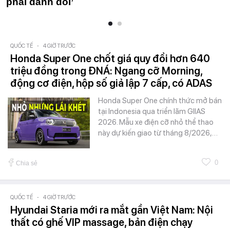
phải đánh đổi’
QUỐC TẾ
-
4 GIỜ TRƯỚC
Honda Super One chốt giá quy đổi hơn 640
triệu đồng trong ĐNÁ: Ngang cỡ Morning,
động cơ điện, hộp số giả lập 7 cấp, có ADAS
Honda Super One chính thức mở bán
tại Indonesia qua triển lãm GIIAS
2026. Mẫu xe điện cỡ nhỏ thể thao
này dự kiến giao từ tháng 8/2026,…
0
Chia sẻ
QUỐC TẾ
-
4 GIỜ TRƯỚC
Hyundai Staria mới ra mắt gần Việt Nam: Nội
thất có ghế VIP massage, bản điện chạy