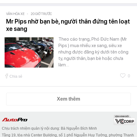
VĂN HÓA XE
-
20 GIỜ TRƯỚC
Mr Pips nhờ bạn bè, người thân đứng tên loạt
xe sang
Theo cáo trạng, Phó Đức Nam (Mr
Pips ) mua nhiều xe sang, siêu xe
nhưng được đăng ký dưới tên công
ty, người thân, bạn bè hoặc chưa
làm…
0
Chia sẻ
Xem thêm
Chịu trách nhiệm quản lý nội dung: Bà Nguyễn Bích Minh
Tầng 19, tòa nhà Center Building, số 1 phố Nguyễn Huy Tưởng, phường Thanh