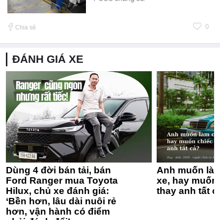
0
Chia sẻ
ĐÁNH GIÁ XE
Dùng 4 đời bán tải, bán
Anh muốn làm
Ford Ranger mua Toyota
xe, hay muốn 
Hilux, chủ xe đánh giá:
thay anh tất c
‘Bền hơn, lâu dài nuôi rẻ
hơn, vận hành có điểm