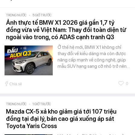
TRONG NƯỚC
-
5 GIỜ TRƯỚC
Ảnh thực tế BMW X1 2026 giá gần 1,7 tỷ
đồng vừa về Việt Nam: Thay đổi toàn diện từ
ngoài vào trong, có ADAS cạnh tranh Q3
Ở thế hệ mới, BMW X1 không chỉ
thay đổi về kiểu dáng mà còn được
nâng cấp mạnh về công nghệ, giúp
mẫu SUV hạng sang cỡ nhỏ trở nên…
0
Chia sẻ
TRONG NƯỚC
-
1 GIỜ TRƯỚC
Mazda CX-5 xả kho giảm giá tới 107 triệu
đồng tại đại lý, bản cao giá xuống áp sát
Toyota Yaris Cross