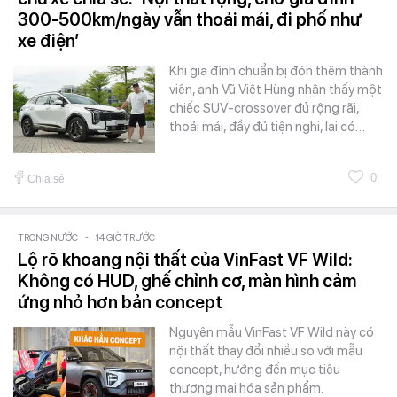
300-500km/ngày vẫn thoải mái, đi phố như
xe điện’
Khi gia đình chuẩn bị đón thêm thành
viên, anh Vũ Việt Hùng nhận thấy một
chiếc SUV-crossover đủ rộng rãi,
thoải mái, đầy đủ tiện nghi, lại có…
0
Chia sẻ
TRONG NƯỚC
-
14 GIỜ TRƯỚC
Lộ rõ khoang nội thất của VinFast VF Wild:
Không có HUD, ghế chỉnh cơ, màn hình cảm
ứng nhỏ hơn bản concept
Nguyên mẫu VinFast VF Wild này có
nội thất thay đổi nhiều so với mẫu
concept, hướng đến mục tiêu
thương mại hóa sản phẩm.