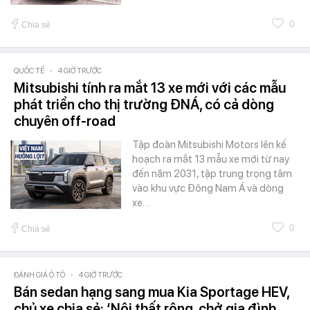
0
Chia sẻ
QUỐC TẾ
-
4 GIỜ TRƯỚC
Mitsubishi tính ra mắt 13 xe mới với các mẫu
phát triển cho thị trường ĐNÁ, có cả dòng
chuyên off-road
Tập đoàn Mitsubishi Motors lên kế
hoạch ra mắt 13 mẫu xe mới từ nay
đến năm 2031, tập trung trọng tâm
vào khu vực Đông Nam Á và dòng
xe…
0
Chia sẻ
ĐÁNH GIÁ Ô TÔ
-
4 GIỜ TRƯỚC
Bán sedan hạng sang mua Kia Sportage HEV,
chủ xe chia sẻ: ‘Nội thất rộng, chở gia đình