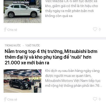
Việc Mazda CX-5 liên tục được xả
kho, giảm giá có thể là tín hiệu cho
thấy ngày ra mắt phiên bản mới
không còn quá xa.
0
Chia sẻ
TRONG NƯỚC
-
1 GIỜ TRƯỚC
Nằm trong top 4 thị trường, Mitsubishi bơm
thêm đại lý và kho phụ tùng để ‘nuôi’ hơn
21.000 xe mới bán ra
Khi dịch vụ sau bán hàng ngày càng
được người mua xe quan tâm,
Mitsubishi Motors Việt Nam tiếp tục
mở rộng hệ thống phân phối lên 76…
0
Chia sẻ