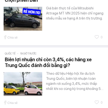
Giá bán thực tế của Mitsubishi
Attrage MT VIN 2025 hiện chỉ ngang
nhiều mẫu xe hạng A trên thị trường.
0
Chia sẻ
QUỐC TẾ
-
19 GIỜ TRƯỚC
Biên lợi nhuận chỉ còn 3,4%, các hãng xe
Trung Quốc đánh đổi bằng gì?
Theo dữ liệu Hiệp hội Xe du lịch
Trung Quốc, biên lợi nhuận toàn
ngành rơi xuống 3,4%, mức thấp
nhất khi so cùng kỳ trong khoảng 5…
0
Chia sẻ