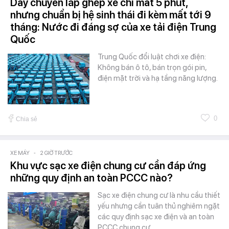
Dây chuyền lắp ghép xe chỉ mất 5 phút,
nhưng chuẩn bị hệ sinh thái đi kèm mất tới 9
tháng: Nước đi đáng sợ của xe tải điện Trung
Quốc
Trung Quốc đổi luật chơi xe điện:
Không bán ô tô, bán trọn gói pin,
điện mặt trời và hạ tầng năng lượng.
0
Chia sẻ
XE MÁY
-
2 GIỜ TRƯỚC
Khu vực sạc xe điện chung cư cần đáp ứng
những quy định an toàn PCCC nào?
Sạc xe điện chung cư là nhu cầu thiết
yếu nhưng cần tuân thủ nghiêm ngặt
các quy định sạc xe điện và an toàn
PCCC chung cư.