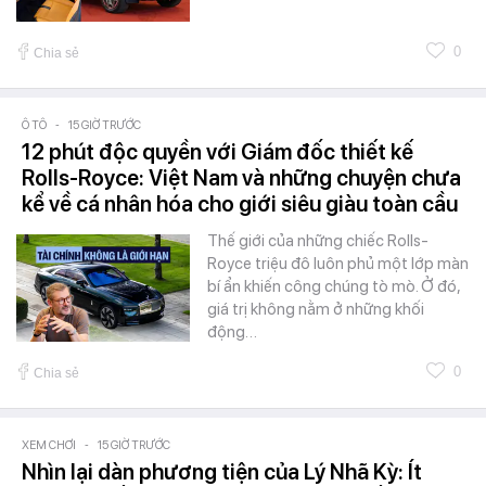
0
Chia sẻ
Ô TÔ
-
15 GIỜ TRƯỚC
12 phút độc quyền với Giám đốc thiết kế
Rolls-Royce: Việt Nam và những chuyện chưa
kể về cá nhân hóa cho giới siêu giàu toàn cầu
Thế giới của những chiếc Rolls-
Royce triệu đô luôn phủ một lớp màn
bí ẩn khiến công chúng tò mò. Ở đó,
giá trị không nằm ở những khối
động…
0
Chia sẻ
XEM CHƠI
-
15 GIỜ TRƯỚC
Nhìn lại dàn phương tiện của Lý Nhã Kỳ: Ít