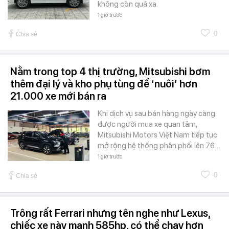
không còn quá xa.
1 giờ trước
0
Chia sẻ
Nằm trong top 4 thị trường, Mitsubishi bơm
thêm đại lý và kho phụ tùng để ‘nuôi’ hơn
21.000 xe mới bán ra
Khi dịch vụ sau bán hàng ngày càng
được người mua xe quan tâm,
Mitsubishi Motors Việt Nam tiếp tục
mở rộng hệ thống phân phối lên 76…
1 giờ trước
0
Chia sẻ
Trông rất Ferrari nhưng tên nghe như Lexus,
chiếc xe này mạnh 585hp, có thể chạy hơn