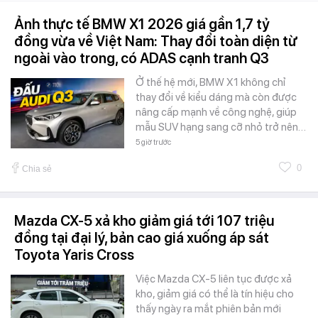
Ảnh thực tế BMW X1 2026 giá gần 1,7 tỷ
đồng vừa về Việt Nam: Thay đổi toàn diện từ
ngoài vào trong, có ADAS cạnh tranh Q3
Ở thế hệ mới, BMW X1 không chỉ
thay đổi về kiểu dáng mà còn được
nâng cấp mạnh về công nghệ, giúp
mẫu SUV hạng sang cỡ nhỏ trở nên…
5 giờ trước
0
Chia sẻ
Mazda CX-5 xả kho giảm giá tới 107 triệu
đồng tại đại lý, bản cao giá xuống áp sát
Toyota Yaris Cross
Việc Mazda CX-5 liên tục được xả
kho, giảm giá có thể là tín hiệu cho
thấy ngày ra mắt phiên bản mới