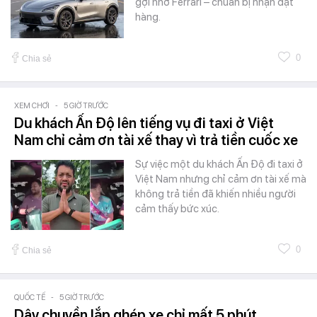
gợi nhớ Ferrari – chuẩn bị nhận đặt
hàng.
0
Chia sẻ
XEM CHƠI
-
5 GIỜ TRƯỚC
Du khách Ấn Độ lên tiếng vụ đi taxi ở Việt
Nam chỉ cảm ơn tài xế thay vì trả tiền cuốc xe
Sự việc một du khách Ấn Độ đi taxi ở
Việt Nam nhưng chỉ cảm ơn tài xế mà
không trả tiền đã khiến nhiều người
cảm thấy bức xúc.
0
Chia sẻ
QUỐC TẾ
-
5 GIỜ TRƯỚC
Dây chuyền lắp ghép xe chỉ mất 5 phút,