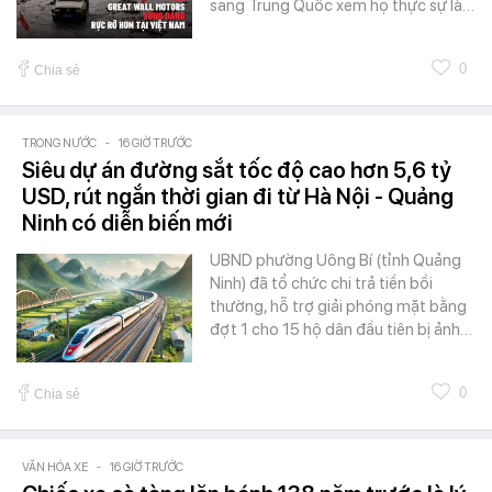
sang Trung Quốc xem họ thực sự là…
0
Chia sẻ
TRONG NƯỚC
-
16 GIỜ TRƯỚC
Siêu dự án đường sắt tốc độ cao hơn 5,6 tỷ
USD, rút ngắn thời gian đi từ Hà Nội - Quảng
Ninh có diễn biến mới
UBND phường Uông Bí (tỉnh Quảng
Ninh) đã tổ chức chi trả tiền bồi
thường, hỗ trợ giải phóng mặt bằng
đợt 1 cho 15 hộ dân đầu tiên bị ảnh…
0
Chia sẻ
VĂN HÓA XE
-
16 GIỜ TRƯỚC