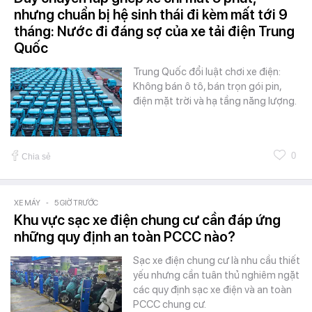
nhưng chuẩn bị hệ sinh thái đi kèm mất tới 9
tháng: Nước đi đáng sợ của xe tải điện Trung
Quốc
Trung Quốc đổi luật chơi xe điện:
Không bán ô tô, bán trọn gói pin,
điện mặt trời và hạ tầng năng lượng.
0
Chia sẻ
XE MÁY
-
5 GIỜ TRƯỚC
Khu vực sạc xe điện chung cư cần đáp ứng
những quy định an toàn PCCC nào?
Sạc xe điện chung cư là nhu cầu thiết
yếu nhưng cần tuân thủ nghiêm ngặt
các quy định sạc xe điện và an toàn
PCCC chung cư.