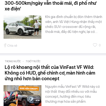
300-500km/ngày vẫn thoải mái, đi phố như
xe điện’
Khi gia đình chuẩn bị đón thêm thành
viên, anh Vũ Việt Hùng nhận thấy một
chiếc SUV-crossover đủ rộng rãi,
thoải mái, đầy đủ tiện nghi, lại có…
0
Chia sẻ
TRONG NƯỚC
-
7 GIỜ TRƯỚC
Lộ rõ khoang nội thất của VinFast VF Wild:
Không có HUD, ghế chỉnh cơ, màn hình cảm
ứng nhỏ hơn bản concept
Nguyên mẫu VinFast VF Wild này có
nội thất thay đổi nhiều so với mẫu
concept, hướng đến mục tiêu
thương mại hóa sản phẩm.