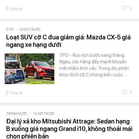
0
Chia sẻ
Ô TÔ
-
12 GIỜ TRƯỚC
Loạt SUV cỡ C đua giảm giá: Mazda CX-5 giá
ngang xe hạng dưới
TPO - Rục rịch bước sang tháng
Ngâu, các hãng đẩy mạnh khuyến
mãi nhằm kích cầu. Trong đó, phân
khúc SUV cỡ C chứng kiến cuộc…
0
Chia sẻ
TRONG NƯỚC
-
12 GIỜ TRƯỚC
Đại lý xả kho Mitsubishi Attrage: Sedan hạng
B xuống giá ngang Grand i10, không thoải mái
chọn phiên bản