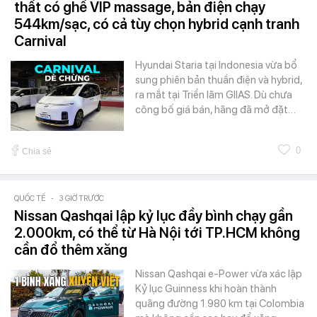
thất có ghế VIP massage, bản điện chạy
544km/sạc, có cả tùy chọn hybrid cạnh tranh
Carnival
Hyundai Staria tại Indonesia vừa bổ
sung phiên bản thuần điện và hybrid,
ra mắt tại Triển lãm GIIAS. Dù chưa
công bố giá bán, hãng đã mở đặt…
0
Chia sẻ
QUỐC TẾ
-
3 GIỜ TRƯỚC
Nissan Qashqai lập kỷ lục đầy bình chạy gần
2.000km, có thể từ Hà Nội tới TP.HCM không
cần đổ thêm xăng
Nissan Qashqai e-Power vừa xác lập
Kỷ lục Guinness khi hoàn thành
quãng đường 1.980 km tại Colombia