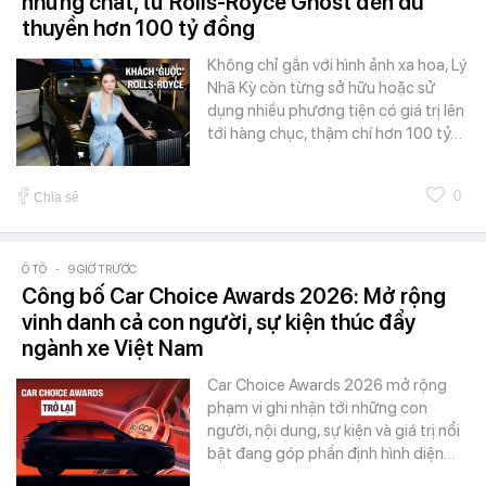
nhưng chất, từ Rolls-Royce Ghost đến du
thuyền hơn 100 tỷ đồng
Không chỉ gắn với hình ảnh xa hoa, Lý
Nhã Kỳ còn từng sở hữu hoặc sử
dụng nhiều phương tiện có giá trị lên
tới hàng chục, thậm chí hơn 100 tỷ…
0
Chia sẻ
Ô TÔ
-
9 GIỜ TRƯỚC
Công bố Car Choice Awards 2026: Mở rộng
vinh danh cả con người, sự kiện thúc đẩy
ngành xe Việt Nam
Car Choice Awards 2026 mở rộng
phạm vi ghi nhận tới những con
người, nội dung, sự kiện và giá trị nổi
bật đang góp phần định hình diện…