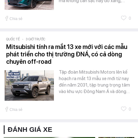
mà không cần sạc hay đổ xăng,…
0
Chia sẻ
QUỐC TẾ
-
3 GIỜ TRƯỚC
Mitsubishi tính ra mắt 13 xe mới với các mẫu
phát triển cho thị trường ĐNÁ, có cả dòng
chuyên off-road
Tập đoàn Mitsubishi Motors lên kế
hoạch ra mắt 13 mẫu xe mới từ nay
đến năm 2031, tập trung trọng tâm
vào khu vực Đông Nam Á và dòng…
0
Chia sẻ
ĐÁNH GIÁ XE