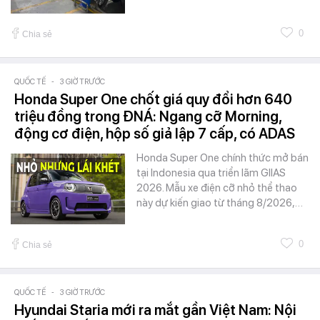
0
Chia sẻ
QUỐC TẾ
-
3 GIỜ TRƯỚC
Honda Super One chốt giá quy đổi hơn 640
triệu đồng trong ĐNÁ: Ngang cỡ Morning,
động cơ điện, hộp số giả lập 7 cấp, có ADAS
Honda Super One chính thức mở bán
tại Indonesia qua triển lãm GIIAS
2026. Mẫu xe điện cỡ nhỏ thể thao
này dự kiến giao từ tháng 8/2026,…
0
Chia sẻ
QUỐC TẾ
-
3 GIỜ TRƯỚC
Hyundai Staria mới ra mắt gần Việt Nam: Nội