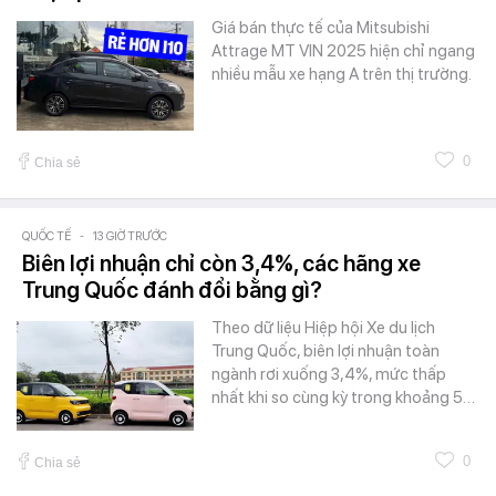
Giá bán thực tế của Mitsubishi
Attrage MT VIN 2025 hiện chỉ ngang
nhiều mẫu xe hạng A trên thị trường.
0
Chia sẻ
QUỐC TẾ
-
13 GIỜ TRƯỚC
Biên lợi nhuận chỉ còn 3,4%, các hãng xe
Trung Quốc đánh đổi bằng gì?
Theo dữ liệu Hiệp hội Xe du lịch
Trung Quốc, biên lợi nhuận toàn
ngành rơi xuống 3,4%, mức thấp
nhất khi so cùng kỳ trong khoảng 5…
0
Chia sẻ