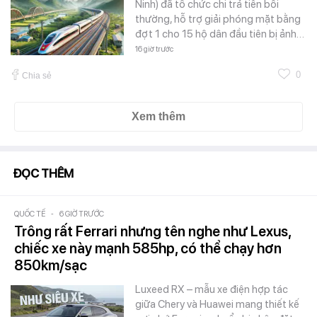
Ninh) đã tổ chức chi trả tiền bồi
thường, hỗ trợ giải phóng mặt bằng
đợt 1 cho 15 hộ dân đầu tiên bị ảnh…
16 giờ trước
0
Chia sẻ
Xem thêm
ĐỌC THÊM
QUỐC TẾ
-
6 GIỜ TRƯỚC
Trông rất Ferrari nhưng tên nghe như Lexus,
chiếc xe này mạnh 585hp, có thể chạy hơn
850km/sạc
Luxeed RX – mẫu xe điện hợp tác
giữa Chery và Huawei mang thiết kế