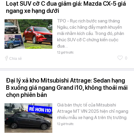
Loạt SUV cỡ C đua giảm giá: Mazda CX-5 giá
ngang xe hạng dưới
TPO - Rục rịch bước sang tháng
Ngâu, các hãng đẩy mạnh khuyến
mãi nhằm kích cầu. Trong đó, phân
khúc SUV cỡ C chứng kiến cuộc
đua…
12 giờ trước
0
Chia sẻ
Đại lý xả kho Mitsubishi Attrage: Sedan hạng
B xuống giá ngang Grand i10, không thoải mái
chọn phiên bản
Giá bán thực tế của Mitsubishi
Attrage MT VIN 2025 hiện chỉ ngang
nhiều mẫu xe hạng A trên thị trường.
12 giờ trước