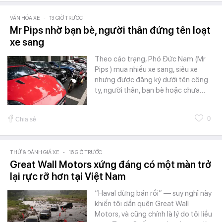
VĂN HÓA XE
-
13 GIỜ TRƯỚC
Mr Pips nhờ bạn bè, người thân đứng tên loạt
xe sang
Theo cáo trạng, Phó Đức Nam (Mr
Pips ) mua nhiều xe sang, siêu xe
nhưng được đăng ký dưới tên công
ty, người thân, bạn bè hoặc chưa…
0
Chia sẻ
THỬ & ĐÁNH GIÁ XE
-
16 GIỜ TRƯỚC
Great Wall Motors xứng đáng có một màn trở
lại rực rỡ hơn tại Việt Nam
“Haval dừng bán rồi” — suy nghĩ này
khiến tôi dần quên Great Wall
Motors, và cũng chính là lý do tôi liều