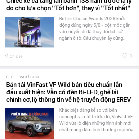
Chiếc xe cà tàng lăn bánh 138 năm trước là lý
do cho lựa chọn "Tốt hơn", thay vì "Tốt nhất"
Better Choice Awards 2026 khởi
động đúng ngày 5/8 - cột mốc gắn
với chuyến đi đã thay đổi lịch sử
ngành ô tô. Câu chuyện ấy cũng…
0
Chia sẻ
Ô TÔ
-
16 GIỜ TRƯỚC
Bán tải VinFast VF Wild bản tiêu chuẩn lần
đầu xuất hiện: Vẫn có đèn Bi-LED, ghế lái
chỉnh cơ, lộ thông tin về hệ truyền động EREV
Khác biệt đáng kể so với bản
concept ra mắt trước đó, VinFast VF
Wild vừa lộ diện những hình ảnh mới
nhất mang đậm tính thương mại hóa.