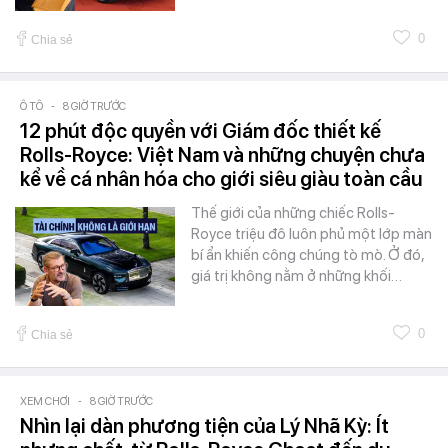
0
Chia sẻ
Ô TÔ
-
8 GIỜ TRƯỚC
12 phút độc quyền với Giám đốc thiết kế
Rolls-Royce: Việt Nam và những chuyện chưa
kể về cá nhân hóa cho giới siêu giàu toàn cầu
Thế giới của những chiếc Rolls-
Royce triệu đô luôn phủ một lớp màn
bí ẩn khiến công chúng tò mò. Ở đó,
giá trị không nằm ở những khối…
0
Chia sẻ
XEM CHƠI
-
8 GIỜ TRƯỚC
Nhìn lại dàn phương tiện của Lý Nhã Kỳ: Ít