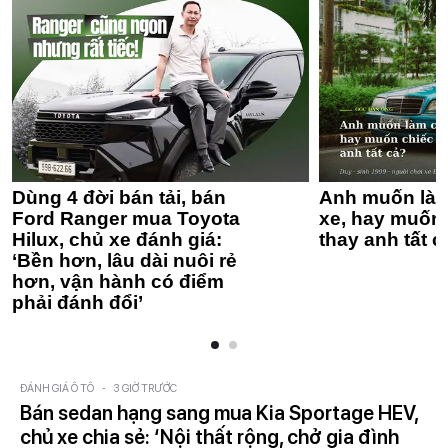
Dùng 4 đời bán tải, bán
Anh muốn làm
Ford Ranger mua Toyota
xe, hay muốn 
Hilux, chủ xe đánh giá:
thay anh tất c
‘Bền hơn, lâu dài nuôi rẻ
hơn, vận hành có điểm
phải đánh đổi’
ĐÁNH GIÁ Ô TÔ
-
3 GIỜ TRƯỚC
Bán sedan hạng sang mua Kia Sportage HEV,
chủ xe chia sẻ: ‘Nội thất rộng, chở gia đình