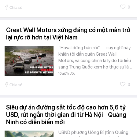
0
Chia sẻ
Great Wall Motors xứng đáng có một màn trở
lại rực rỡ hơn tại Việt Nam
“Haval dừng bán rồi” — suy nghĩ này
khiến tôi dần quên Great Wall
Motors, và cũng chính là lý do tôi liều
sang Trung Quốc xem họ thực sự là…
16 giờ trước
0
Chia sẻ
Siêu dự án đường sắt tốc độ cao hơn 5,6 tỷ
USD, rút ngắn thời gian đi từ Hà Nội - Quảng
Ninh có diễn biến mới
UBND phường Uông Bí (tỉnh Quảng