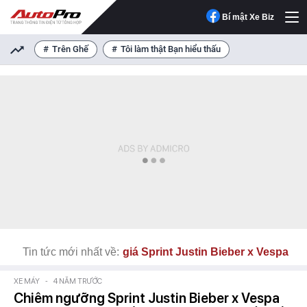
Bí mật Xe Biz
Trên Ghế
Tôi làm thật Bạn hiểu thấu
Tin tức mới nhất về:
giá Sprint Justin Bieber x Vespa
XE MÁY
-
4 NĂM TRƯỚC
Chiêm ngưỡng Sprint Justin Bieber x Vespa