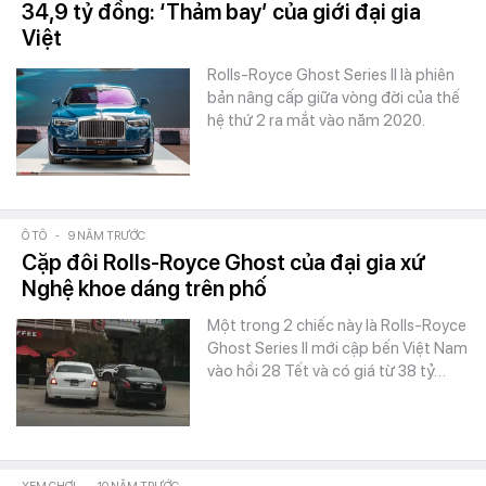
34,9 tỷ đồng: ‘Thảm bay’ của giới đại gia
Việt
Rolls-Royce Ghost Series II là phiên
bản nâng cấp giữa vòng đời của thế
hệ thứ 2 ra mắt vào năm 2020.
Ô TÔ
-
9 NĂM TRƯỚC
Cặp đôi Rolls-Royce Ghost của đại gia xứ
Nghệ khoe dáng trên phố
Một trong 2 chiếc này là Rolls-Royce
Ghost Series II mới cập bến Việt Nam
vào hồi 28 Tết và có giá từ 38 tỷ…