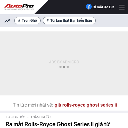
Bí mật Xe Biz
Trên Ghế
Tôi làm thật Bạn hiểu thấu
Tin tức mới nhất về:
giá rolls-royce ghost series ii
TRONG NƯỚC
-
1 NĂM TRƯỚC
Ra mắt Rolls-Royce Ghost Series II giá từ