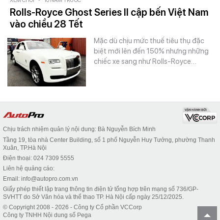
XEM CHƠI
-
10 NĂM TRƯỚC
Rolls-Royce Ghost Series II cập bến Việt Nam
vào chiều 28 Tết
Mặc dù chịu mức thuế tiêu thụ đặc
biệt mới lên đến 150% nhưng những
chiếc xe sang như Rolls-Royce…
Chịu trách nhiệm quản lý nội dung: Bà Nguyễn Bích Minh
Tầng 19, tòa nhà Center Building, số 1 phố Nguyễn Huy Tưởng, phường Thanh
Xuân, TP.Hà Nội
Điện thoại: 024 7309 5555
Liên hệ quảng cáo:
Email: info@autopro.com.vn
Giấy phép thiết lập trang thông tin điện tử tổng hợp trên mạng số 736/GP-
SVHTT do Sở Văn hóa và thể thao TP. Hà Nội cấp ngày 25/12/2025.
© Copyright 2008 - 2026 - Công ty Cổ phần VCCorp
Công ty TNHH Nội dung số Pega