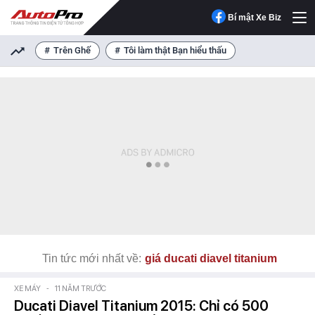
Bí mật Xe Biz
Trên Ghế
Tôi làm thật Bạn hiểu thấu
Tin tức mới nhất về:
giá ducati diavel titanium
XE MÁY
-
11 NĂM TRƯỚC
Ducati Diavel Titanium 2015: Chỉ có 500