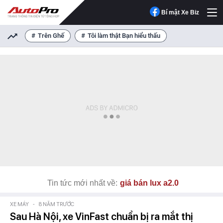
Bí mật Xe Biz
Trên Ghế
Tôi làm thật Bạn hiểu thấu
Tin tức mới nhất về:
giá bán lux a2.0
XE MÁY
-
8 NĂM TRƯỚC
Sau Hà Nội, xe VinFast chuẩn bị ra mắt thị