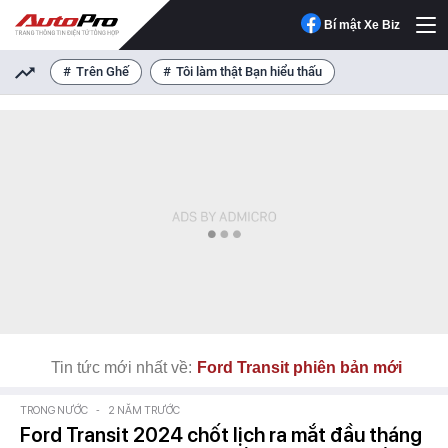
Bí mật Xe Biz
Trên Ghế
Tôi làm thật Bạn hiểu thấu
Tin tức mới nhất về:
Ford Transit phiên bản mới
TRONG NƯỚC
-
2 NĂM TRƯỚC
Ford Transit 2024 chốt lịch ra mắt đầu tháng