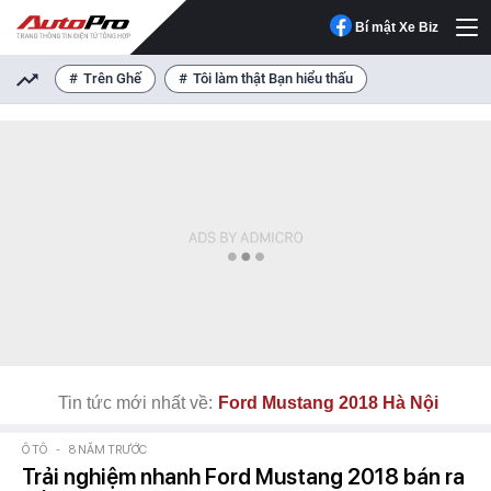
Bí mật Xe Biz
Trên Ghế
Tôi làm thật Bạn hiểu thấu
Tin tức mới nhất về:
Ford Mustang 2018 Hà Nội
Ô TÔ
-
8 NĂM TRƯỚC
Trải nghiệm nhanh Ford Mustang 2018 bán ra