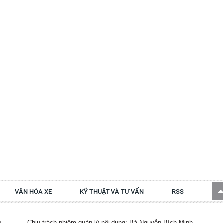
VĂN HÓA XE
KỸ THUẬT VÀ TƯ VẤN
RSS
p.
Chịu trách nhiệm quản lý nội dung: Bà Nguyễn Bích Minh