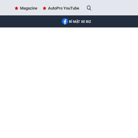
Magazine
AutoPro YouTube
BÍ MẬT XE BIZ