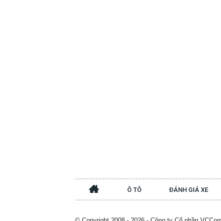
Ô TÔ
ĐÁNH GIÁ XE
© Copyright 2008 - 2026 - Công ty Cổ phần VCCor