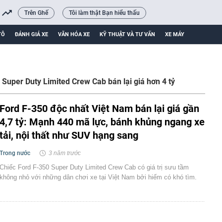
Trên Ghế
Tôi làm thật Bạn hiểu thấu
TÔ
ĐÁNH GIÁ XE
VĂN HÓA XE
KỸ THUẬT VÀ TƯ VẤN
XE MÁY
 Super Duty Limited Crew Cab bán lại giá hơn 4 tỷ
Ford F-350 độc nhất Việt Nam bán lại giá gần
4,7 tỷ: Mạnh 440 mã lực, bánh khủng ngang xe
tải, nội thất như SUV hạng sang
Trong nước
3 năm trước
Chiếc Ford F-350 Super Duty Limited Crew Cab có giá trị sưu tầm
không nhỏ với những dân chơi xe tại Việt Nam bởi hiếm có khó tìm.