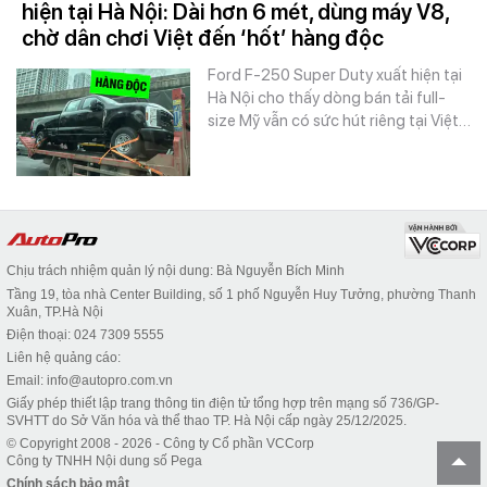
hiện tại Hà Nội: Dài hơn 6 mét, dùng máy V8,
chờ dân chơi Việt đến ‘hốt’ hàng độc
Ford F-250 Super Duty xuất hiện tại
Hà Nội cho thấy dòng bán tải full-
size Mỹ vẫn có sức hút riêng tại Việt…
Chịu trách nhiệm quản lý nội dung: Bà Nguyễn Bích Minh
Tầng 19, tòa nhà Center Building, số 1 phố Nguyễn Huy Tưởng, phường Thanh
Xuân, TP.Hà Nội
Điện thoại: 024 7309 5555
Liên hệ quảng cáo:
Email: info@autopro.com.vn
Giấy phép thiết lập trang thông tin điện tử tổng hợp trên mạng số 736/GP-
SVHTT do Sở Văn hóa và thể thao TP. Hà Nội cấp ngày 25/12/2025.
© Copyright 2008 - 2026 - Công ty Cổ phần VCCorp
Công ty TNHH Nội dung số Pega
Chính sách bảo mật