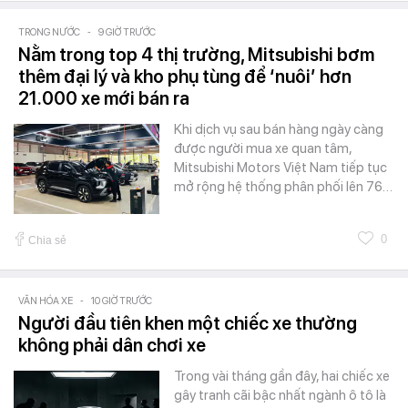
TRONG NƯỚC
-
9 GIỜ TRƯỚC
Nằm trong top 4 thị trường, Mitsubishi bơm
thêm đại lý và kho phụ tùng để ‘nuôi’ hơn
21.000 xe mới bán ra
Khi dịch vụ sau bán hàng ngày càng
được người mua xe quan tâm,
Mitsubishi Motors Việt Nam tiếp tục
mở rộng hệ thống phân phối lên 76…
0
Chia sẻ
VĂN HÓA XE
-
10 GIỜ TRƯỚC
Người đầu tiên khen một chiếc xe thường
không phải dân chơi xe
Trong vài tháng gần đây, hai chiếc xe
gây tranh cãi bậc nhất ngành ô tô là