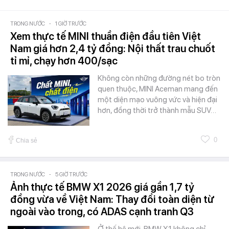
TRONG NƯỚC
-
1 GIỜ TRƯỚC
Xem thực tế MINI thuần điện đầu tiên Việt
Nam giá hơn 2,4 tỷ đồng: Nội thất trau chuốt
tỉ mỉ, chạy hơn 400/sạc
Không còn những đường nét bo tròn
quen thuộc, MINI Aceman mang đến
một diện mạo vuông vức và hiện đại
hơn, đồng thời trở thành mẫu SUV…
0
Chia sẻ
TRONG NƯỚC
-
5 GIỜ TRƯỚC
Ảnh thực tế BMW X1 2026 giá gần 1,7 tỷ
đồng vừa về Việt Nam: Thay đổi toàn diện từ
ngoài vào trong, có ADAS cạnh tranh Q3
Ở thế hệ mới, BMW X1 không chỉ