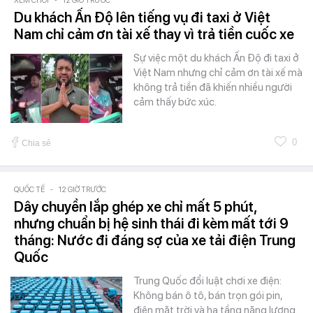
XEM CHƠI
12 GIỜ TRƯỚC
Du khách Ấn Độ lên tiếng vụ đi taxi ở Việt
Nam chỉ cảm ơn tài xế thay vì trả tiền cuốc xe
Sự việc một du khách Ấn Độ đi taxi ở
Việt Nam nhưng chỉ cảm ơn tài xế mà
không trả tiền đã khiến nhiều người
cảm thấy bức xúc.
0
Chia sẻ
QUỐC TẾ
-
12 GIỜ TRƯỚC
Dây chuyền lắp ghép xe chỉ mất 5 phút,
nhưng chuẩn bị hệ sinh thái đi kèm mất tới 9
tháng: Nước đi đáng sợ của xe tải điện Trung
Quốc
Trung Quốc đổi luật chơi xe điện:
Không bán ô tô, bán trọn gói pin,
điện mặt trời và hạ tầng năng lượng.