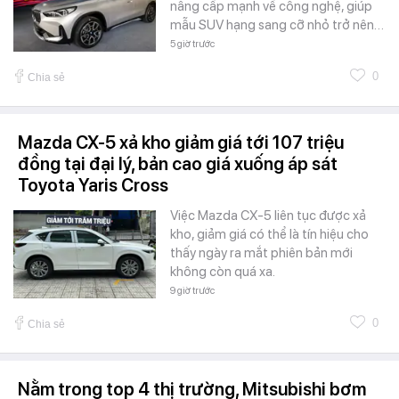
nâng cấp mạnh về công nghệ, giúp
mẫu SUV hạng sang cỡ nhỏ trở nên…
5 giờ trước
0
Chia sẻ
Mazda CX-5 xả kho giảm giá tới 107 triệu
đồng tại đại lý, bản cao giá xuống áp sát
Toyota Yaris Cross
Việc Mazda CX-5 liên tục được xả
kho, giảm giá có thể là tín hiệu cho
thấy ngày ra mắt phiên bản mới
không còn quá xa.
9 giờ trước
0
Chia sẻ
Nằm trong top 4 thị trường, Mitsubishi bơm