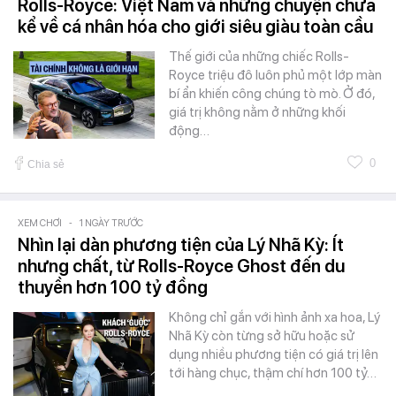
Rolls-Royce: Việt Nam và những chuyện chưa
kể về cá nhân hóa cho giới siêu giàu toàn cầu
Thế giới của những chiếc Rolls-
Royce triệu đô luôn phủ một lớp màn
bí ẩn khiến công chúng tò mò. Ở đó,
giá trị không nằm ở những khối
động…
0
Chia sẻ
XEM CHƠI
-
1 NGÀY TRƯỚC
Nhìn lại dàn phương tiện của Lý Nhã Kỳ: Ít
nhưng chất, từ Rolls-Royce Ghost đến du
thuyền hơn 100 tỷ đồng
Không chỉ gắn với hình ảnh xa hoa, Lý
Nhã Kỳ còn từng sở hữu hoặc sử
dụng nhiều phương tiện có giá trị lên
tới hàng chục, thậm chí hơn 100 tỷ…