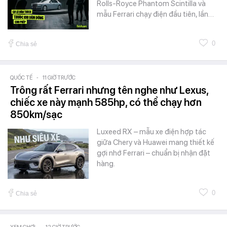
Rolls-Royce Phantom Scintilla và
mẫu Ferrari chạy điện đầu tiên, lần…
0
Chia sẻ
QUỐC TẾ
-
11 GIỜ TRƯỚC
Trông rất Ferrari nhưng tên nghe như Lexus,
chiếc xe này mạnh 585hp, có thể chạy hơn
850km/sạc
Luxeed RX – mẫu xe điện hợp tác
giữa Chery và Huawei mang thiết kế
gợi nhớ Ferrari – chuẩn bị nhận đặt
hàng.
0
Chia sẻ
-