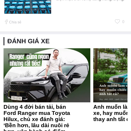
0
Chia sẻ
ĐÁNH GIÁ XE
Dùng 4 đời bán tải, bán
Anh muốn làm
Ford Ranger mua Toyota
xe, hay muốn 
Hilux, chủ xe đánh giá:
thay anh tất c
‘Bền hơn, lâu dài nuôi rẻ