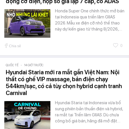
động cơ điện, hộp số giả lập 7 cấp, có ADAS
Honda Super One chính thức mở bán
tại Indonesia qua triển lãm GIIAS
2026. Mẫu xe điện cỡ nhỏ thể thao
này dự kiến giao từ tháng 8/2026,…
0
Chia sẻ
QUỐC TẾ
-
14 GIỜ TRƯỚC
Hyundai Staria mới ra mắt gần Việt Nam: Nội
thất có ghế VIP massage, bản điện chạy
544km/sạc, có cả tùy chọn hybrid cạnh tranh
Carnival
Hyundai Staria tại Indonesia vừa bổ
sung phiên bản thuần điện và hybrid,
ra mắt tại Triển lãm GIIAS. Dù chưa
công bố giá bán, hãng đã mở đặt…