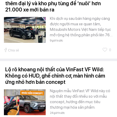
thêm đại lý và kho phụ tùng để ‘nuôi’ hơn
21.000 xe mới bán ra
Khi dịch vụ sau bán hàng ngày càng
được người mua xe quan tâm,
Mitsubishi Motors Việt Nam tiếp tục
mở rộng hệ thống phân phối lên 76…
9 giờ trước
0
Chia sẻ
Lộ rõ khoang nội thất của VinFast VF Wild:
Không có HUD, ghế chỉnh cơ, màn hình cảm
ứng nhỏ hơn bản concept
Nguyên mẫu VinFast VF Wild này có
nội thất thay đổi nhiều so với mẫu
concept, hướng đến mục tiêu
thương mại hóa sản phẩm.
24 giờ trước