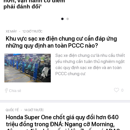
hơn, vận hành có điểm
phải đánh đổi’
XE MÁY
-
12 GIỜ TRƯỚC
Khu vực sạc xe điện chung cư cần đáp ứng
những quy định an toàn PCCC nào?
Sạc xe điện chung cư là nhu cầu thiết
yếu nhưng cần tuân thủ nghiêm ngặt
các quy định sạc xe điện và an toàn
PCCC chung cư.
0
Chia sẻ
QUỐC TẾ
-
14 GIỜ TRƯỚC
Honda Super One chốt giá quy đổi hơn 640
triệu đồng trong ĐNÁ: Ngang cỡ Morning,