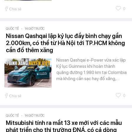
0
Chia sẻ
QUỐC TẾ
-
14 GIỜ TRƯỚC
Nissan Qashqai lập kỷ lục đầy bình chạy gần
2.000km, có thể từ Hà Nội tới TP.HCM không
cần đổ thêm xăng
Nissan Qashqai e-Power vừa xác lập
Kỷ lục Guinness khi hoàn thành
quãng đường 1.980 km tại Colombia
mà không cần sạc hay đổ xăng,…
0
Chia sẻ
QUỐC TẾ
-
14 GIỜ TRƯỚC
Mitsubishi tính ra mắt 13 xe mới với các mẫu
phát triển cho thị trường ĐNÁ, có cả dòng