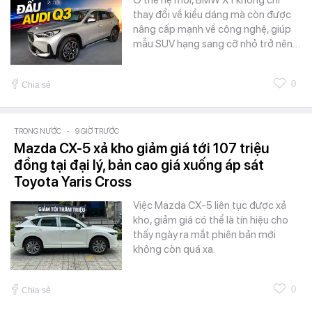
thay đổi về kiểu dáng mà còn được
nâng cấp mạnh về công nghệ, giúp
mẫu SUV hạng sang cỡ nhỏ trở nên…
0
Chia sẻ
TRONG NƯỚC
-
9 GIỜ TRƯỚC
Mazda CX-5 xả kho giảm giá tới 107 triệu
đồng tại đại lý, bản cao giá xuống áp sát
Toyota Yaris Cross
Việc Mazda CX-5 liên tục được xả
kho, giảm giá có thể là tín hiệu cho
thấy ngày ra mắt phiên bản mới
không còn quá xa.
0
Chia sẻ