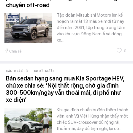
chuyên off-road
Tập đoàn Mitsubishi Motors lên kế
hoạch ra mắt 13 mẫu xe mới từ nay
đến năm 2031, tập trung trọng tâm
vào khu vực Đông Nam Á và dòng
xe…
0
Chia sẻ
ĐÁNH GIÁ Ô TÔ
-
14 GIỜ TRƯỚC
Bán sedan hạng sang mua Kia Sportage HEV,
chủ xe chia sẻ: ‘Nội thất rộng, chở gia đình
300-500km/ngày vẫn thoải mái, đi phố như
xe điện’
Khi gia đình chuẩn bị đón thêm thành
viên, anh Vũ Việt Hùng nhận thấy một
chiếc SUV-crossover đủ rộng rãi,
thoải mái, đầy đủ tiện nghi, lại có…