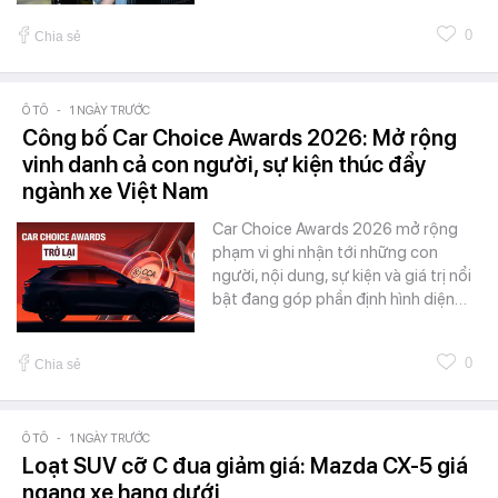
0
Chia sẻ
Ô TÔ
-
1 NGÀY TRƯỚC
Công bố Car Choice Awards 2026: Mở rộng
vinh danh cả con người, sự kiện thúc đẩy
ngành xe Việt Nam
Car Choice Awards 2026 mở rộng
phạm vi ghi nhận tới những con
người, nội dung, sự kiện và giá trị nổi
bật đang góp phần định hình diện…
0
Chia sẻ
Ô TÔ
-
1 NGÀY TRƯỚC
Loạt SUV cỡ C đua giảm giá: Mazda CX-5 giá
ngang xe hạng dưới