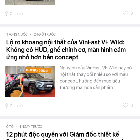
0
Chia sẻ
TRONG NƯỚC
-
24 GIỜ TRƯỚC
Lộ rõ khoang nội thất của VinFast VF Wild:
Không có HUD, ghế chỉnh cơ, màn hình cảm
ứng nhỏ hơn bản concept
Nguyên mẫu VinFast VF Wild này có
nội thất thay đổi nhiều so với mẫu
concept, hướng đến mục tiêu
thương mại hóa sản phẩm.
0
Chia sẻ
Ô TÔ
-
1 NGÀY TRƯỚC
12 phút độc quyền với Giám đốc thiết kế