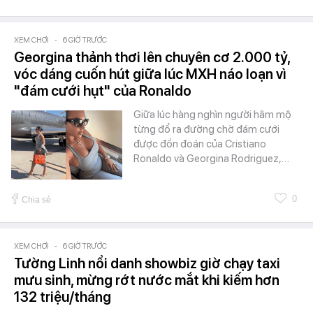
XEM CHƠI
-
6 GIỜ TRƯỚC
Georgina thảnh thơi lên chuyên cơ 2.000 tỷ,
vóc dáng cuốn hút giữa lúc MXH náo loạn vì
"đám cưới hụt" của Ronaldo
Giữa lúc hàng nghìn người hâm mộ
từng đổ ra đường chờ đám cưới
được đồn đoán của Cristiano
Ronaldo và Georgina Rodriguez,…
0
Chia sẻ
XEM CHƠI
-
6 GIỜ TRƯỚC
Tường Linh nổi danh showbiz giờ chạy taxi
mưu sinh, mừng rớt nước mắt khi kiếm hơn
132 triệu/tháng