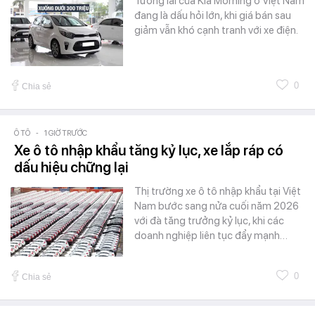
Tương lai của Kia Morning ở Việt Nam
đang là dấu hỏi lớn, khi giá bán sau
giảm vẫn khó cạnh tranh với xe điện.
0
Chia sẻ
Ô TÔ
-
1 GIỜ TRƯỚC
Xe ô tô nhập khẩu tăng kỷ lục, xe lắp ráp có
dấu hiệu chững lại
Thị trường xe ô tô nhập khẩu tại Việt
Nam bước sang nửa cuối năm 2026
với đà tăng trưởng kỷ lục, khi các
doanh nghiệp liên tục đẩy mạnh…
0
Chia sẻ