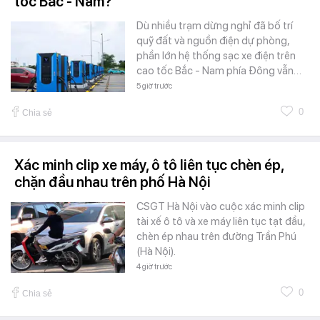
tốc Bắc - Nam?
Dù nhiều trạm dừng nghỉ đã bố trí
quỹ đất và nguồn điện dự phòng,
phần lớn hệ thống sạc xe điện trên
cao tốc Bắc - Nam phía Đông vẫn…
5 giờ trước
0
Chia sẻ
Xác minh clip xe máy, ô tô liên tục chèn ép,
chặn đầu nhau trên phố Hà Nội
CSGT Hà Nội vào cuộc xác minh clip
tài xế ô tô và xe máy liên tục tạt đầu,
chèn ép nhau trên đường Trần Phú
(Hà Nội).
4 giờ trước
0
Chia sẻ