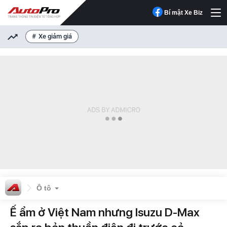
Bí mật Xe Biz
Xe giảm giá
Ô tô
Ế ẩm ở Việt Nam nhưng Isuzu D-Max