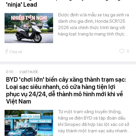
'ninja' Lead
Được định vị là mẫu xe tay ga sinh ra
dành cho gia đình, Honda SCR125
2026 vừa chính thức trình làng với
hàng loạt trang bị mang tính thực…
0
Chia sẻ
Ô TÔ
-
2 GIỜ TRƯỚC
BYD 'chơi lớn' biến cây xăng thành trạm sạc:
Loại sạc siêu nhanh, có cửa hàng tiện lợi
phục vụ 24/24, dễ thành mô hình mới khi về
Việt Nam
Từ một trạm xăng truyền thống,
hãng xe điện BYD và tập đoàn dầu
khí Sinopec đã hợp tác lột xác cơ sở
này thành một trạm sạc siêu nhanh…