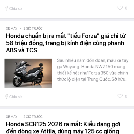
0
Chia sẻ
XE MÁY
-
2 GIỜ TRƯỚC
Honda chuẩn bị ra mắt "tiểu Forza" giá chỉ từ
58 triệu đồng, trang bị kính điện cùng phanh
ABS và TCS
Sau nhiều năm đồn đoán, mẫu xe tay
ga Wuyang-Honda NWZ150 mang
thiết kế hệt như Forza 350 vừa chính
thức lộ diện tại Trung Quốc. Sở hữu…
0
Chia sẻ
XE MÁY
-
2 GIỜ TRƯỚC
Honda SCR125 2026 ra mắt: Kiểu dạng gợi
đến dòng xe Attila, dùng máy 125 cc giống