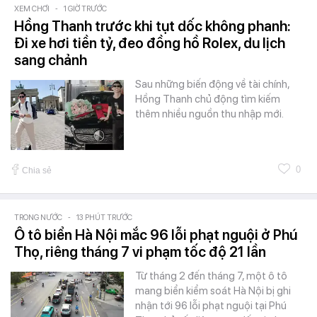
XEM CHƠI
-
1 GIỜ TRƯỚC
Hồng Thanh trước khi tụt dốc không phanh:
Đi xe hơi tiền tỷ, đeo đồng hồ Rolex, du lịch
sang chảnh
Sau những biến động về tài chính,
Hồng Thanh chủ động tìm kiếm
thêm nhiều nguồn thu nhập mới.
0
Chia sẻ
TRONG NƯỚC
-
13 PHÚT TRƯỚC
Ô tô biển Hà Nội mắc 96 lỗi phạt nguội ở Phú
Thọ, riêng tháng 7 vi phạm tốc độ 21 lần
Từ tháng 2 đến tháng 7, một ô tô
mang biển kiểm soát Hà Nội bị ghi
nhận tới 96 lỗi phạt nguội tại Phú