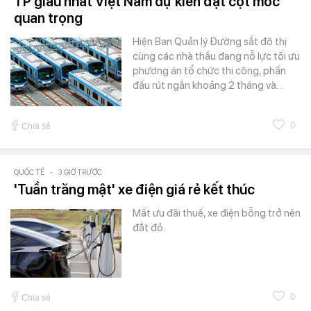
TP giàu nhất Việt Nam dự kiến đạt cột mốc
quan trọng
Hiện Ban Quản lý Đường sắt đô thị
cùng các nhà thầu đang nỗ lực tối ưu
phương án tổ chức thi công, phấn
đấu rút ngắn khoảng 2 tháng và…
0
Chia sẻ
QUỐC TẾ
-
3 GIỜ TRƯỚC
'Tuần trăng mật' xe điện giá rẻ kết thúc
Mất ưu đãi thuế, xe điện bỗng trở nên
đẳt đỏ.
0
Chia sẻ