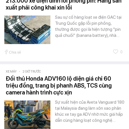
213.000 xe điện dính lỗi phồng pin: Hãng sản
xuất phải công khai xin lỗi
Sau sự cố hàng loạt xe điện GAC tại
Trung Quốc gặp lỗi pin phồng,
thường được gọi là hiện tượng "pin
quả chuối" (banana battery), nhà…
0
Chia sẻ
XE MÁY
-
2 GIỜ TRƯỚC
Đối thủ Honda ADV160 lộ diện giá chỉ 60
triệu đồng, trang bị phanh ABS, TCS cùng
camera hành trình cực xịn
Sự xuất hiện của Aveta Vanguard 180
tại Malaysia đang làm xôn xao phân
khúc xe tay ga ADV nhờ mức giá hấp
dẫn cùng hàng loạt công nghệ…