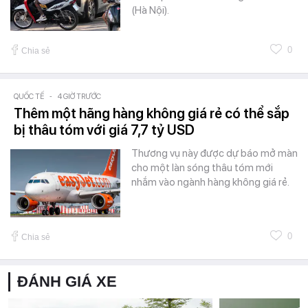
(Hà Nội).
0
Chia sẻ
QUỐC TẾ
-
4 GIỜ TRƯỚC
Thêm một hãng hàng không giá rẻ có thể sắp
bị thâu tóm với giá 7,7 tỷ USD
Thương vụ này được dự báo mở màn
cho một làn sóng thâu tóm mới
nhắm vào ngành hàng không giá rẻ.
0
Chia sẻ
ĐÁNH GIÁ XE