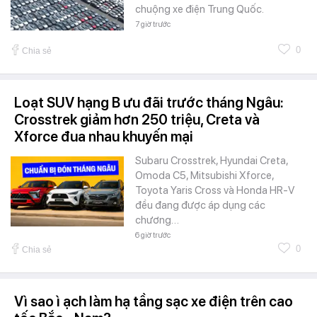
chuộng xe điện Trung Quốc.
7 giờ trước
0
Chia sẻ
Loạt SUV hạng B ưu đãi trước tháng Ngâu:
Crosstrek giảm hơn 250 triệu, Creta và
Xforce đua nhau khuyến mại
Subaru Crosstrek, Hyundai Creta,
Omoda C5, Mitsubishi Xforce,
Toyota Yaris Cross và Honda HR-V
đều đang được áp dụng các
chương…
6 giờ trước
0
Chia sẻ
Vì sao ì ạch làm hạ tầng sạc xe điện trên cao