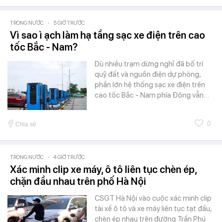
TRONG NƯỚC
-
5 GIỜ TRƯỚC
Vì sao ì ạch làm hạ tầng sạc xe điện trên cao
tốc Bắc - Nam?
Dù nhiều trạm dừng nghỉ đã bố trí
quỹ đất và nguồn điện dự phòng,
phần lớn hệ thống sạc xe điện trên
cao tốc Bắc - Nam phía Đông vẫn…
0
Chia sẻ
TRONG NƯỚC
-
4 GIỜ TRƯỚC
Xác minh clip xe máy, ô tô liên tục chèn ép,
chặn đầu nhau trên phố Hà Nội
CSGT Hà Nội vào cuộc xác minh clip
tài xế ô tô và xe máy liên tục tạt đầu,
chèn ép nhau trên đường Trần Phú