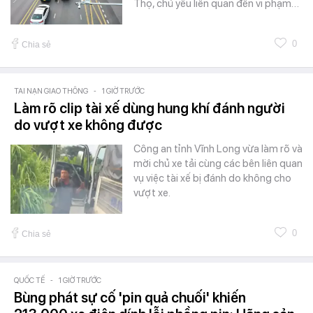
Thọ, chủ yếu liên quan đến vi phạm…
0
Chia sẻ
TAI NẠN GIAO THÔNG
-
1 GIỜ TRƯỚC
Làm rõ clip tài xế dùng hung khí đánh người
do vượt xe không được
Công an tỉnh Vĩnh Long vừa làm rõ và
mời chủ xe tải cùng các bên liên quan
vụ việc tài xế bị đánh do không cho
vượt xe.
0
Chia sẻ
QUỐC TẾ
-
1 GIỜ TRƯỚC
Bùng phát sự cố 'pin quả chuối' khiến