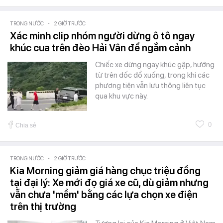
TRONG NƯỚC
-
2 GIỜ TRƯỚC
Xác minh clip nhóm người dừng ô tô ngay
khúc cua trên đèo Hải Vân để ngắm cảnh
Chiếc xe dừng ngay khúc gập, hướng
từ trên dốc đổ xuống, trong khi các
phương tiện vẫn lưu thông liên tục
qua khu vực này.
0
Chia sẻ
TRONG NƯỚC
-
2 GIỜ TRƯỚC
Kia Morning giảm giá hàng chục triệu đồng
tại đại lý: Xe mới đọ giá xe cũ, dù giảm nhưng
vẫn chưa 'mềm' bằng các lựa chọn xe điện
trên thị trường