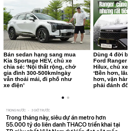
Bán sedan hạng sang mua
Dùng 4 đời bá
Kia Sportage HEV, chủ xe
Ford Ranger 
chia sẻ: ‘Nội thất rộng, chở
Hilux, chủ xe 
gia đình 300-500km/ngày
‘Bền hơn, lâu 
vẫn thoải mái, đi phố như
hơn, vận hàn
xe điện’
phải đánh đổi
TRONG NƯỚC
-
3 GIỜ TRƯỚC
Trong tháng này, siêu dự án metro hơn
55.000 tỷ do liên danh THACO triển khai tại