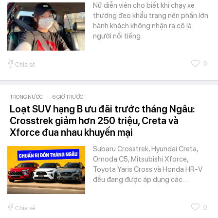
Nữ diễn viên cho biết khi chạy xe
thường đeo khẩu trang nên phần lớn
hành khách không nhận ra cô là
người nổi tiếng.
0
Chia sẻ
TRONG NƯỚC
-
6 GIỜ TRƯỚC
Loạt SUV hạng B ưu đãi trước tháng Ngâu:
Crosstrek giảm hơn 250 triệu, Creta và
Xforce đua nhau khuyến mại
Subaru Crosstrek, Hyundai Creta,
Omoda C5, Mitsubishi Xforce,
Toyota Yaris Cross và Honda HR-V
đều đang được áp dụng các…
0
Chia sẻ