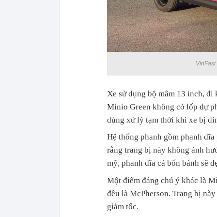
VinFast
Xe sử dụng bộ mâm 13 inch, đi 
Minio Green không có lốp dự ph
dùng xử lý tạm thời khi xe bị dí
Hệ thống phanh gồm phanh đĩa p
rằng trang bị này không ảnh hưở
mỹ, phanh đĩa cả bốn bánh sẽ đ
Một điểm đáng chú ý khác là Min
đều là McPherson. Trang bị này
giảm tốc.