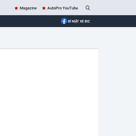
Magazine
AutoPro YouTube
BÍ MẬT XE BIZ