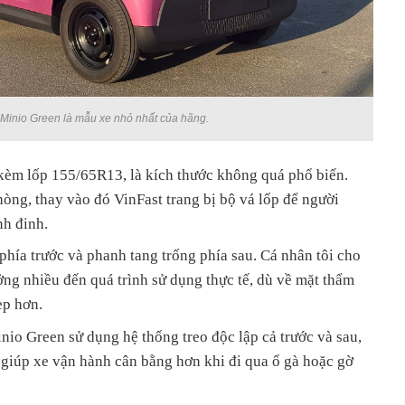
 Minio Green là mẫu xe nhỏ nhất của hãng.
kèm lốp 155/65R13, là kích thước không quá phổ biến.
òng, thay vào đó VinFast trang bị bộ vá lốp để người
nh đinh.
hía trước và phanh tang trống phía sau. Cá nhân tôi cho
ng nhiều đến quá trình sử dụng thực tế, dù về mặt thẩm
ẹp hơn.
io Green sử dụng hệ thống treo độc lập cả trước và sau,
 giúp xe vận hành cân bằng hơn khi đi qua ổ gà hoặc gờ