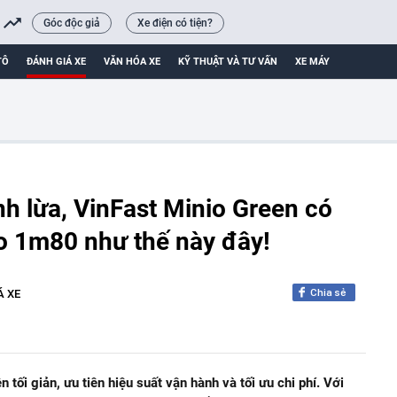
Góc độc giả
Xe điện có tiện?
TÔ
ĐÁNH GIÁ XE
VĂN HÓA XE
KỸ THUẬT VÀ TƯ VẤN
XE MÁY
h lừa, VinFast Minio Green có
ao 1m80 như thế này đây!
Chia sẻ
Á XE
 tối giản, ưu tiên hiệu suất vận hành và tối ưu chi phí. Với