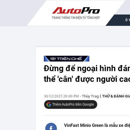
Ô 
Đừng để ngoại hình đán
thể 'cân' được người c
30/12/2025 20:00 PM
- Thùy Trag
THỬ & ĐÁNH GI
Thêm AutoPro trên Google
VinFast Minio Green là mẫu xe điện