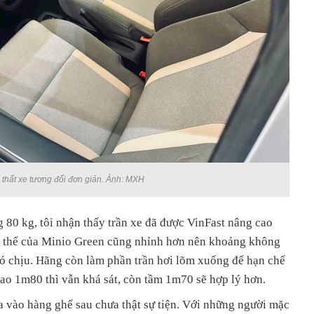
 thất xe tương đối đơn giản. Ảnh: MXH
 80 kg, tôi nhận thấy trần xe đã được VinFast nâng cao
g thể của Minio Green cũng nhỉnh hơn nên khoảng không
hó chịu. Hãng còn làm phần trần hơi lõm xuống để hạn chế
ao 1m80 thì vẫn khá sát, còn tầm 1m70 sẽ hợp lý hơn.
ra vào hàng ghế sau chưa thật sự tiện. Với những người mặc