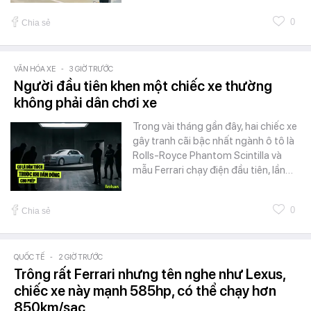
0
Chia sẻ
VĂN HÓA XE
-
3 GIỜ TRƯỚC
Người đầu tiên khen một chiếc xe thường
không phải dân chơi xe
Trong vài tháng gần đây, hai chiếc xe
gây tranh cãi bậc nhất ngành ô tô là
Rolls-Royce Phantom Scintilla và
mẫu Ferrari chạy điện đầu tiên, lần…
0
Chia sẻ
QUỐC TẾ
-
2 GIỜ TRƯỚC
Trông rất Ferrari nhưng tên nghe như Lexus,
chiếc xe này mạnh 585hp, có thể chạy hơn
850km/sạc