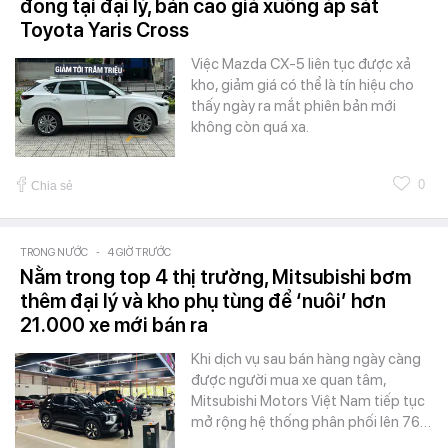
đồng tại đại lý, bản cao giá xuống áp sát
Toyota Yaris Cross
Việc Mazda CX-5 liên tục được xả
kho, giảm giá có thể là tín hiệu cho
thấy ngày ra mắt phiên bản mới
không còn quá xa.
0
Chia sẻ
TRONG NƯỚC
-
4 GIỜ TRƯỚC
Nằm trong top 4 thị trường, Mitsubishi bơm
thêm đại lý và kho phụ tùng để ‘nuôi’ hơn
21.000 xe mới bán ra
Khi dịch vụ sau bán hàng ngày càng
được người mua xe quan tâm,
Mitsubishi Motors Việt Nam tiếp tục
mở rộng hệ thống phân phối lên 76…