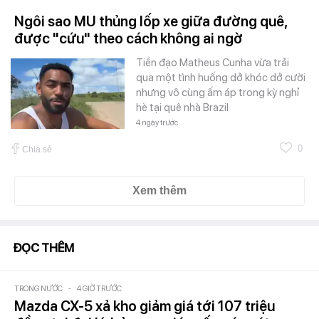
Ngôi sao MU thủng lốp xe giữa đường quê,
được "cứu" theo cách không ai ngờ
Tiền đạo Matheus Cunha vừa trải
qua một tình huống dở khóc dở cười
nhưng vô cùng ấm áp trong kỳ nghỉ
hè tại quê nhà Brazil
4 ngày trước
0
Chia sẻ
Xem thêm
ĐỌC THÊM
TRONG NƯỚC
-
4 GIỜ TRƯỚC
Mazda CX-5 xả kho giảm giá tới 107 triệu