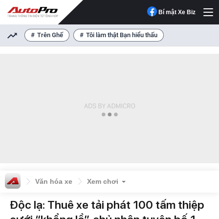
Bí mật Xe Biz
Trên Ghế
Tôi làm thật Bạn hiểu thấu
Văn hóa xe
Xem chơi
Độc lạ: Thuê xe tải phát 100 tấm thiệp