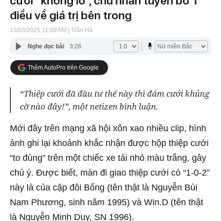
cưới “khổng lồ”, chủ nhân tuyên bố 1
điều về giá trị bên trong
13/03/2025 11:00 AM
| Trần Hà
Nghe đọc bài
3:26
Thêm AutoPro trên Google
“Thiệp cưới đã đầu tư thế này thì đám cưới khủng
cỡ nào đây!”, một netizen bình luận.
Mới đây trên mạng xã hội xôn xao nhiều clip, hình
ảnh ghi lại khoảnh khắc nhận được hộp thiệp cưới
“to đùng” trên một chiếc xe tải nhỏ màu trắng, gây
chú ý. Được biết, màn đi giao thiệp cưới có “1-0-2”
này là của cặp đôi Bống (tên thật là Nguyễn Bùi
Nam Phương, sinh năm 1995) và Win.D (tên thật
là Nguyễn Minh Duy, SN 1996).