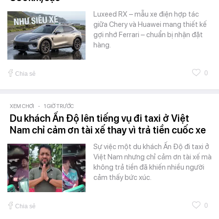
Luxeed RX – mẫu xe điện hợp tác
giữa Chery và Huawei mang thiết kế
gợi nhớ Ferrari – chuẩn bị nhận đặt
hàng.
0
Chia sẻ
XEM CHƠI
-
1 GIỜ TRƯỚC
Du khách Ấn Độ lên tiếng vụ đi taxi ở Việt
Nam chỉ cảm ơn tài xế thay vì trả tiền cuốc xe
Sự việc một du khách Ấn Độ đi taxi ở
Việt Nam nhưng chỉ cảm ơn tài xế mà
không trả tiền đã khiến nhiều người
cảm thấy bức xúc.
0
Chia sẻ