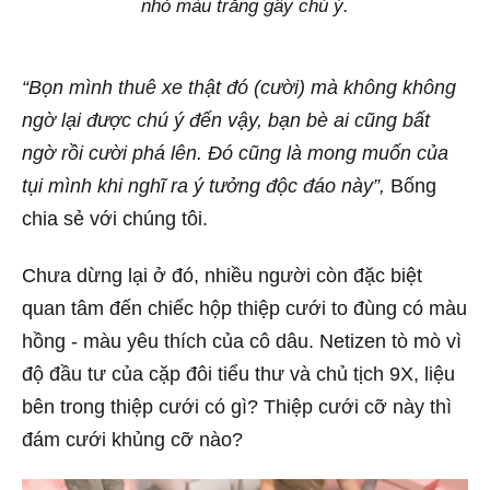
nhỏ màu trắng gây chú ý.
“Bọn mình thuê xe thật đó (cười) mà không không
ngờ lại được chú ý đến vậy, bạn bè ai cũng bất
ngờ rồi cười phá lên. Đó cũng là mong muốn của
tụi mình khi nghĩ ra ý tưởng độc đáo này”,
Bống
chia sẻ với chúng tôi.
Chưa dừng lại ở đó, nhiều người còn đặc biệt
quan tâm đến chiếc hộp thiệp cưới to đùng có màu
hồng - màu yêu thích của cô dâu. Netizen tò mò vì
độ đầu tư của cặp đôi tiểu thư và chủ tịch 9X, liệu
bên trong thiệp cưới có gì? Thiệp cưới cỡ này thì
đám cưới khủng cỡ nào?