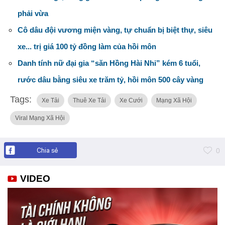
phải vừa
Cô dâu đội vương miện vàng, tự chuẩn bị biệt thự, siêu
xe... trị giá 100 tỷ đồng làm của hồi môn
Danh tính nữ đại gia “săn Hồng Hài Nhi” kém 6 tuổi,
rước dâu bằng siêu xe trăm tỷ, hồi môn 500 cây vàng
Tags:
Xe Tải
Thuê Xe Tải
Xe Cưới
Mạng Xã Hội
Viral Mạng Xã Hội
Chia sẻ
0
VIDEO