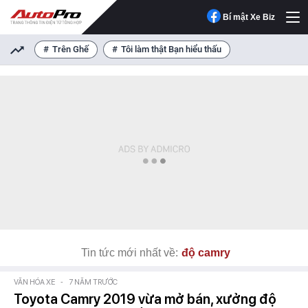
Bí mật Xe Biz
Trên Ghế
Tôi làm thật Bạn hiểu thấu
Tin tức mới nhất về:
độ camry
VĂN HÓA XE
-
7 NĂM TRƯỚC
Toyota Camry 2019 vừa mở bán, xưởng độ