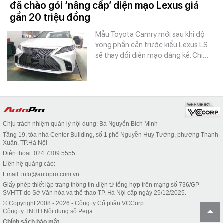
đã chào gói ‘nâng cấp’ diện mạo Lexus giá
gần 20 triệu đồng
Mẫu Toyota Camry mới sau khi độ
xong phần cản trước kiểu Lexus LS
sẽ thay đổi diện mạo đáng kể. Chi…
Chịu trách nhiệm quản lý nội dung: Bà Nguyễn Bích Minh
Tầng 19, tòa nhà Center Building, số 1 phố Nguyễn Huy Tưởng, phường Thanh
Xuân, TP.Hà Nội
Điện thoại: 024 7309 5555
Liên hệ quảng cáo:
Email: info@autopro.com.vn
Giấy phép thiết lập trang thông tin điện tử tổng hợp trên mạng số 736/GP-
SVHTT do Sở Văn hóa và thể thao TP. Hà Nội cấp ngày 25/12/2025.
© Copyright 2008 - 2026 - Công ty Cổ phần VCCorp
Công ty TNHH Nội dung số Pega
Chính sách bảo mật