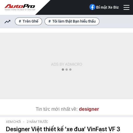
Bí mật Xe Biz
Trên Ghế
Tôi làm thật Bạn hiểu thấu
Tin tức mới nhất về:
designer
XEM CHƠI
-
2 NĂM TRƯỚC
Designer Việt thiết kế ‘xe đua’ VinFast VF 3