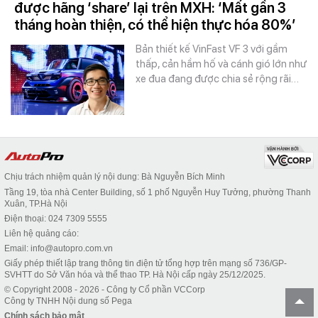
được hãng ‘share’ lại trên MXH: ‘Mất gần 3
tháng hoàn thiện, có thể hiện thực hóa 80%’
Bản thiết kế VinFast VF 3 với gầm
thấp, cản hầm hố và cánh gió lớn như
xe đua đang được chia sẻ rộng rãi…
Chịu trách nhiệm quản lý nội dung: Bà Nguyễn Bích Minh
Tầng 19, tòa nhà Center Building, số 1 phố Nguyễn Huy Tưởng, phường Thanh
Xuân, TP.Hà Nội
Điện thoại: 024 7309 5555
Liên hệ quảng cáo:
Email: info@autopro.com.vn
Giấy phép thiết lập trang thông tin điện tử tổng hợp trên mạng số 736/GP-
SVHTT do Sở Văn hóa và thể thao TP. Hà Nội cấp ngày 25/12/2025.
© Copyright 2008 - 2026 - Công ty Cổ phần VCCorp
Công ty TNHH Nội dung số Pega
Chính sách bảo mật