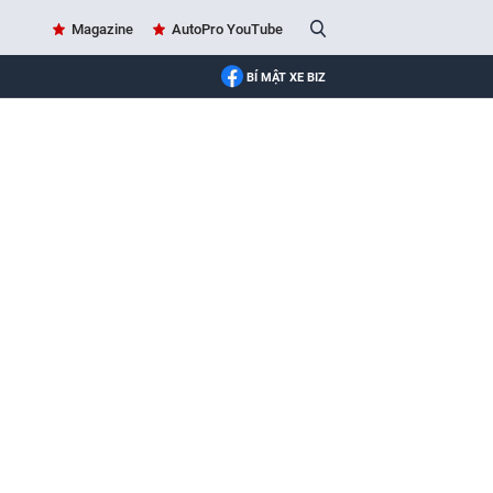
Magazine
AutoPro YouTube
BÍ MẬT XE BIZ