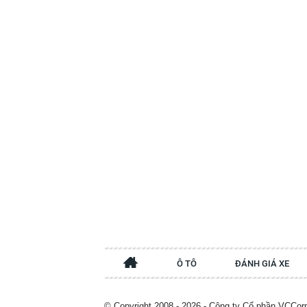
Ô TÔ
ĐÁNH GIÁ XE
© Copyright 2008 - 2026 - Công ty Cổ phần VCCor