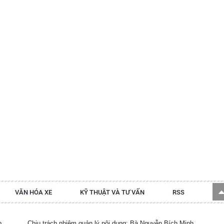
VĂN HÓA XE
KỸ THUẬT VÀ TƯ VẤN
RSS
p.
Chịu trách nhiệm quản lý nội dung: Bà Nguyễn Bích Minh