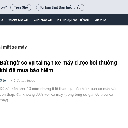
Trên Ghế
Tôi làm thật Bạn hiểu thấu
TÔ
ĐÁNH GIÁ XE
VĂN HÓA XE
KỸ THUẬT VÀ TƯ VẤN
XE MÁY
hi mất xe máy
Bất ngờ số vụ tai nạn xe máy được bồi thường
khi đã mua bảo hiểm
Ô tô
6 năm trước
Dù đã triển khai 10 năm nhưng tỉ lệ tham gia bảo hiểm của xe máy vẫn
còn thấp, đạt khoảng 30% với xe máy (trong tổng số gần 60 triệu xe
máy).