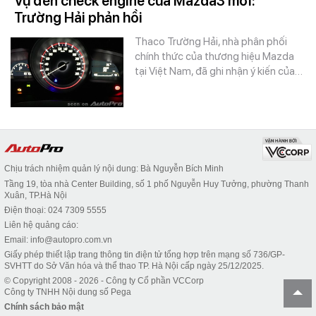
Vụ đèn check engine của Mazda3 mới:
Trường Hải phản hồi
Thaco Trường Hải, nhà phân phối
chính thức của thương hiệu Mazda
tại Việt Nam, đã ghi nhận ý kiến của…
Chịu trách nhiệm quản lý nội dung: Bà Nguyễn Bích Minh
Tầng 19, tòa nhà Center Building, số 1 phố Nguyễn Huy Tưởng, phường Thanh
Xuân, TP.Hà Nội
Điện thoại: 024 7309 5555
Liên hệ quảng cáo:
Email: info@autopro.com.vn
Giấy phép thiết lập trang thông tin điện tử tổng hợp trên mạng số 736/GP-
SVHTT do Sở Văn hóa và thể thao TP. Hà Nội cấp ngày 25/12/2025.
© Copyright 2008 - 2026 - Công ty Cổ phần VCCorp
Công ty TNHH Nội dung số Pega
Chính sách bảo mật