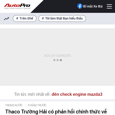
Bí mật Xe Biz
Trên Ghế
Tôi làm thật Bạn hiểu thấu
Tin tức mới nhất về:
đèn check engine mazda3
TRONG NƯỚC
-
11 NĂM TRƯỚC
Thaco Trường Hải có phản hồi chính thức về