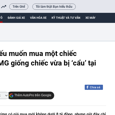
Trên Ghế
Tôi làm thật Bạn hiểu thấu
TÔ
ĐÁNH GIÁ XE
VĂN HÓA XE
KỸ THUẬT VÀ TƯ VẤN
XE MÁY
ả nếu muốn mua một chiếc
 giống chiếc vừa bị ‘cẩu’ tại
Chia sẻ
Thêm AutoPro trên Google
ng có giá mua mới không dưới 8 tỷ đồng, nhưng giờ đây chỉ