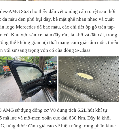
des-AMG S63 cho thấy dấu vết xuống cấp rõ rệt sau thời
ọc da màu đen phủ bụi dày, bề mặt ghế nhăn nheo và xuất
in logo Mercedes đã bạc màu, các chi tiết ốp gỗ trên táp-
n có. Khu vực sàn xe bám đầy rác, lá khô và đất cát, trong
 Tổng thể không gian nội thất mang cảm giác ẩm mốc, thiếu
n với sự sang trọng vốn có của dòng S-Class.
3 AMG sử dụng động cơ V8 dung tích 6.2L hút khí tự
5 mã lực và mô-men xoắn cực đại 630 Nm. Đây là khối
G, từng được đánh giá cao về hiệu năng trong phân khúc