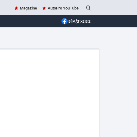
Magazine
AutoPro YouTube
BÍ MẬT XE BIZ