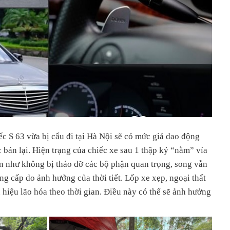
c S 63 vừa bị cẩu đi tại Hà Nội sẽ có mức giá dao động
bán lại. Hiện trạng của chiếc xe sau 1 thập kỷ “nằm” vỉa
ần như không bị tháo dỡ các bộ phận quan trọng, song vẫn
ng cấp do ảnh hưởng của thời tiết. Lốp xe xẹp, ngoại thất
 hiệu lão hóa theo thời gian. Điều này có thể sẽ ảnh hưởng