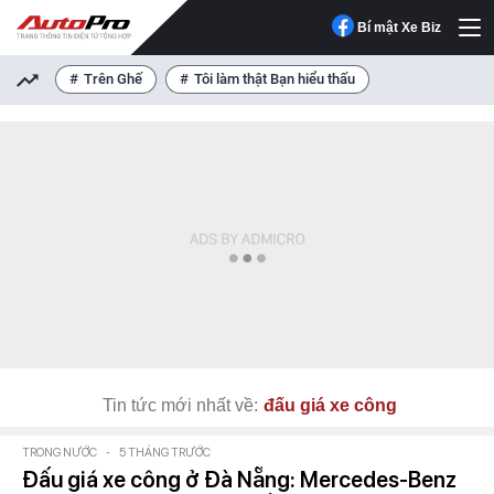
Bí mật Xe Biz
Trên Ghế
Tôi làm thật Bạn hiểu thấu
Tin tức mới nhất về:
đấu giá xe công
TRONG NƯỚC
-
5 THÁNG TRƯỚC
Đấu giá xe công ở Đà Nẵng: Mercedes-Benz