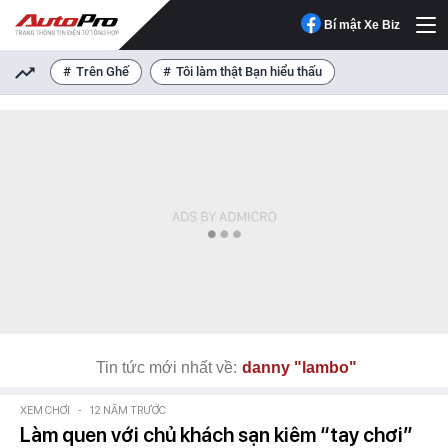
Bí mật Xe Biz
Trên Ghế
Tôi làm thật Bạn hiểu thấu
Tin tức mới nhất về:
danny "lambo"
XEM CHƠI
-
12 NĂM TRƯỚC
Làm quen với chủ khách sạn kiêm “tay chơi”