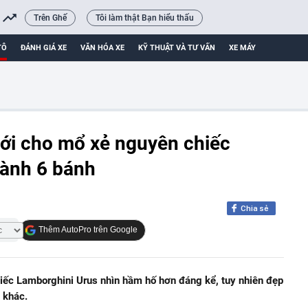
Trên Ghế
Tôi làm thật Bạn hiểu thấu
TÔ
ĐÁNH GIÁ XE
VĂN HÓA XE
KỸ THUẬT VÀ TƯ VẤN
XE MÁY
iới cho mổ xẻ nguyên chiếc
hành 6 bánh
Chia sẻ
Thêm AutoPro trên Google
iếc Lamborghini Urus nhìn hầm hố hơn đáng kể, tuy nhiên đẹp
 khác.