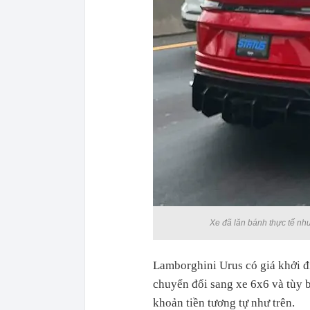
Xe đã lăn bánh thực tế nh
Lamborghini Urus có giá khởi 
chuyển đổi sang xe 6x6 và tùy b
khoản tiền tương tự như trên.