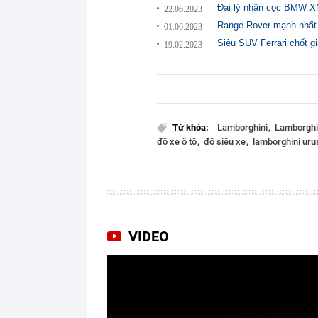
Đại lý nhận cọc BMW X
22.06.2023
Range Rover mạnh nhất 
01.06.2023
Siêu SUV Ferrari chốt g
19.02.2023
Từ khóa:
Lamborghini
Lamborghi
độ xe ô tô
độ siêu xe
lamborghini ur
VIDEO