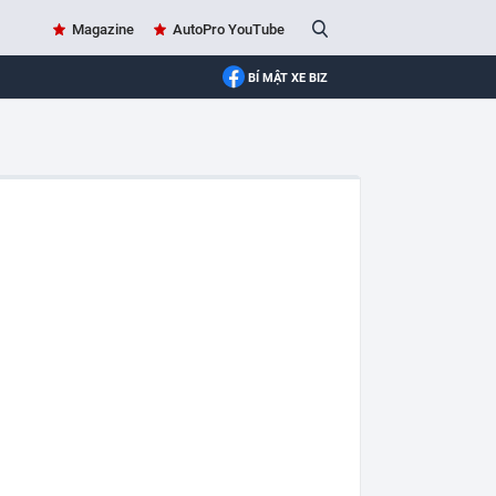
Magazine
AutoPro YouTube
BÍ MẬT XE BIZ