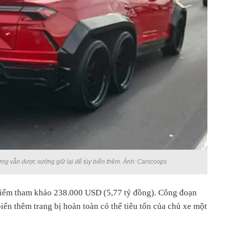
ưng vẫn được xưởng giữ lại để tùy biến thêm. Ảnh: Carscoops
điểm tham khảo 238.000 USD (5,77 tỷ đồng). Công đoạn
iến thêm trang bị hoàn toàn có thể tiêu tốn của chủ xe một