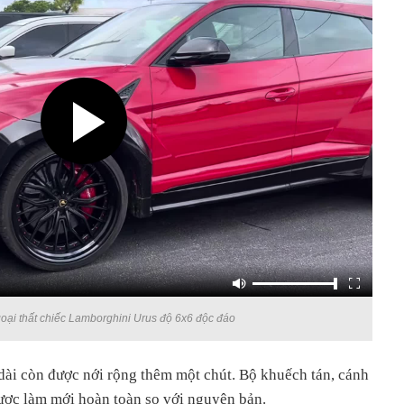
oại thất chiếc Lamborghini Urus độ 6x6 độc đáo
dài còn được nới rộng thêm một chút. Bộ khuếch tán, cánh
ược làm mới hoàn toàn so với nguyên bản.