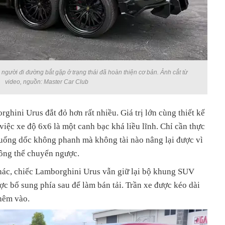
gười đi đường bắt gặp ở trạng thái đã hoàn thiện cơ bản. Ảnh cắt từ
video, nguồn: Master Car Club
ghini Urus đắt đỏ hơn rất nhiều. Giá trị lớn cùng thiết kế
việc xe độ 6x6 là một canh bạc khá liều lĩnh. Chỉ cần thực
ẽ xuống dốc không phanh mà không tài nào nâng lại được vì
ông thể chuyển ngược.
ác, chiếc Lamborghini Urus vẫn giữ lại bộ khung SUV
ợc bổ sung phía sau để làm bán tải. Trần xe được kéo dài
thêm vào.