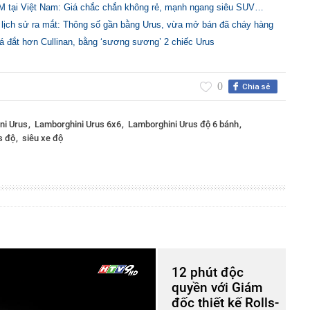
M tại Việt Nam: Giá chắc chắn không rẻ, mạnh ngang siêu SUV…
lịch sử ra mắt: Thông số gần bằng Urus, vừa mở bán đã cháy hàng
iá đắt hơn Cullinan, bằng ‘sương sương’ 2 chiếc Urus
0
Chia sẻ
ni Urus
Lamborghini Urus 6x6
Lamborghini Urus độ 6 bánh
us độ
siêu xe độ
12 phút độc
quyền với Giám
đốc thiết kế Rolls-