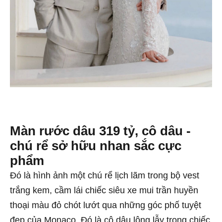
Màn rước dâu 319 tỷ, cô dâu -
chú rể sở hữu nhan sắc cực
phẩm
Đó là hình ảnh một chú rể lịch lãm trong bộ vest
trắng kem, cầm lái chiếc siêu xe mui trần huyền
thoại màu đỏ chót lướt qua những góc phố tuyệt
đẹp của Monaco. Đó là cô dâu lộng lẫy trong chiếc