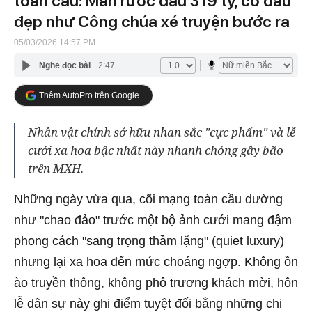
toàn cầu: Màn rước dâu 319 tỷ, cô dâu
đẹp như Công chúa xé truyện bước ra
05/03/2026 14:57 PM
Nghe đọc bài
2:47
Thêm AutoPro trên Google
Nhân vật chính sở hữu nhan sắc "cực phẩm" và lễ
cưới xa hoa bậc nhất này nhanh chóng gây bão
trên MXH.
Những ngày vừa qua, cõi mạng toàn cầu dường
như "chao đảo" trước một bộ ảnh cưới mang đậm
phong cách "sang trọng thầm lặng" (quiet luxury)
nhưng lại xa hoa đến mức choáng ngợp. Không ồn
ào truyền thông, không phô trương khách mời, hôn
lễ dân sự này ghi điểm tuyệt đối bằng những chi