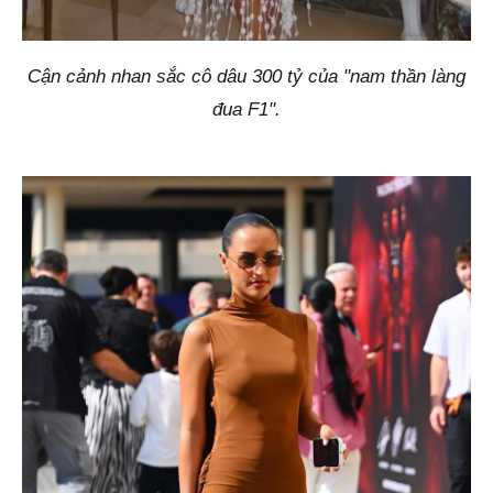
Cận cảnh nhan sắc cô dâu 300 tỷ của "nam thần làng
đua F1".