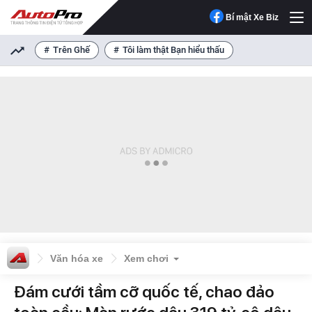
Bí mật Xe Biz
Trên Ghế
Tôi làm thật Bạn hiểu thấu
Văn hóa xe
Xem chơi
Đám cưới tầm cỡ quốc tế, chao đảo