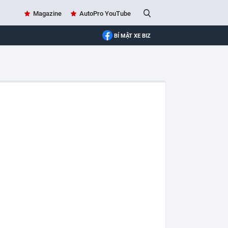
Magazine
AutoPro YouTube
BÍ MẬT XE BIZ