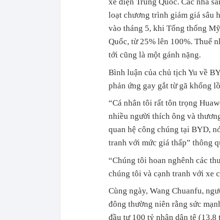
xe điện Trung Quốc. Các nhà sản
loạt chương trình giảm giá sâu 
vào tháng 5, khi Tổng thống Mỹ
Quốc, từ 25% lên 100%. Thuế n
tới cũng là một gánh nặng.
Bình luận của chủ tịch Yu về B
phản ứng gay gắt từ gã khổng lồ
“Cá nhân tôi rất tôn trọng Huaw
nhiều người thích ông và thươn
quan hệ công chúng tại BYD, nó
tranh với mức giá thấp” thông q
“Chúng tôi hoan nghênh các thư
chúng tôi và cạnh tranh với xe c
Cùng ngày, Wang Chuanfu, người
đông thường niên rằng sức mạnh
đầu tư 100 tỷ nhân dân tệ (13,8 