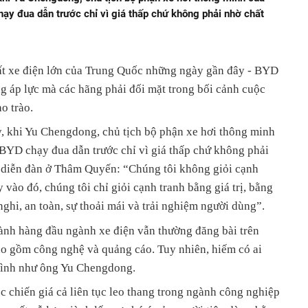
ạy đua dẫn trước chỉ vì giá thấp chứ không phải nhờ chất
ất xe điện lớn của Trung Quốc những ngày gần đây - BYD
g áp lực mà các hãng phải đối mặt trong bối cảnh cuộc
o trào.
, khi Yu Chengdong, chủ tịch bộ phận xe hơi thông minh
 BYD chạy đua dẫn trước chỉ vì giá thấp chứ không phải
t diễn đàn ở Thâm Quyến: “Chúng tôi không giỏi cạnh
 vào đó, chúng tôi chỉ giỏi cạnh tranh bằng giá trị, bằng
nghi, an toàn, sự thoải mái và trải nghiệm người dùng”.
nh hàng đầu ngành xe điện vẫn thường đăng bài trên
ao gồm công nghệ và quảng cáo. Tuy nhiên, hiếm có ai
 mình như ông Yu Chengdong.
 chiến giá cả liên tục leo thang trong ngành công nghiệp