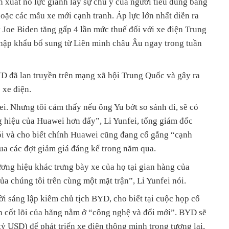
 xuất nỗ lực giành lấy sự chú ý của người tiêu dùng bằng
hoặc các mẫu xe mới cạnh tranh. Áp lực lớn nhất diễn ra
 Joe Biden tăng gấp 4 lần mức thuế đối với xe điện Trung
hập khẩu bổ sung từ Liên minh châu Âu ngay trong tuần
YD đã lan truyền trên mạng xã hội Trung Quốc và gây ra
 xe điện.
ei. Nhưng tôi cảm thấy nếu ông Yu bớt so sánh đi, sẽ có
g hiệu của Huawei hơn đấy”, Li Yunfei, tổng giám đốc
i và cho biết chính Huawei cũng đang cố gắng “cạnh
ua các đợt giảm giá đáng kể trong năm qua.
ơng hiệu khác trưng bày xe của họ tại gian hàng của
ủa chúng tôi trên cùng một mặt trận”, Li Yunfei nói.
 sáng lập kiêm chủ tịch BYD, cho biết tại cuộc họp cổ
 cốt lõi của hãng nằm ở “công nghệ và đổi mới”. BYD sẽ
tỷ USD) để phát triển xe điện thông minh trong tương lai,