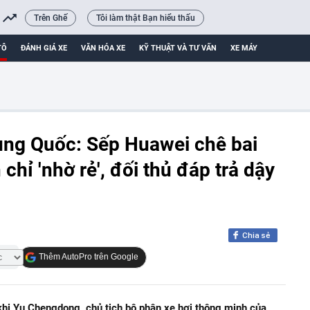
Trên Ghế
Tôi làm thật Bạn hiểu thấu
TÔ
ĐÁNH GIÁ XE
VĂN HÓA XE
KỸ THUẬT VÀ TƯ VẤN
XE MÁY
rung Quốc: Sếp Huawei chê bai
chỉ 'nhờ rẻ', đối thủ đáp trả dậy
Chia sẻ
Thêm AutoPro trên Google
khi Yu Chengdong, chủ tịch bộ phận xe hơi thông minh của