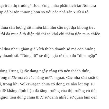
ại trên thị trường”, Joel Ying , nhà phân tích tại Nomura
tup dễ bị tổn thương hơn so với các nhà sản xuất ô tô
hừa sản lượng rất nhiều khi nhu cầu nội địa không tiêu
ời đã mua ô tô điện rồi thì sẽ khó chi thêm tiền mua chiếc
hỉ đua nhau giảm giá kích thích doanh số mà còn hướng
y doanh số. “Dòng lũ” xe điện giá rẻ theo đó “dìm ngập”
rường Trung Quốc đang ngày càng trở nên thách thức,
trong nước mà cả các hãng nước ngoài. Các nhà sản xuất ô
ại, trong khi Volkswagen chưa có dòng xe nào lọt top 10
 để khẳng định liệu đà tăng trưởng của thị trường có tiếp
người tiêu dùng chưa thực sự dành nhiều sự quan tâm đến