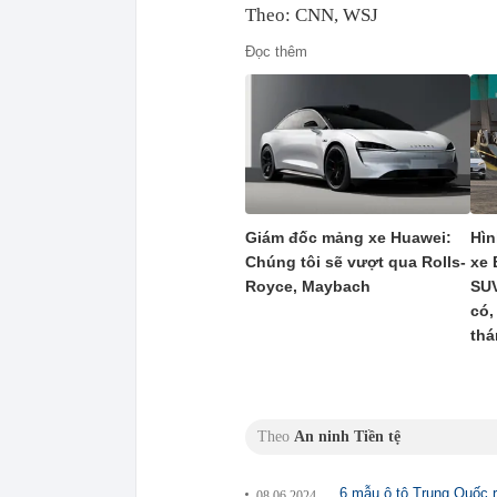
Theo: CNN, WSJ
Đọc thêm
Giám đốc mảng xe Huawei:
Hìn
Chúng tôi sẽ vượt qua Rolls-
xe 
Royce, Maybach
SUV
có,
thá
Theo
An ninh Tiền tệ
6 mẫu ô tô Trung Quốc r
08.06.2024