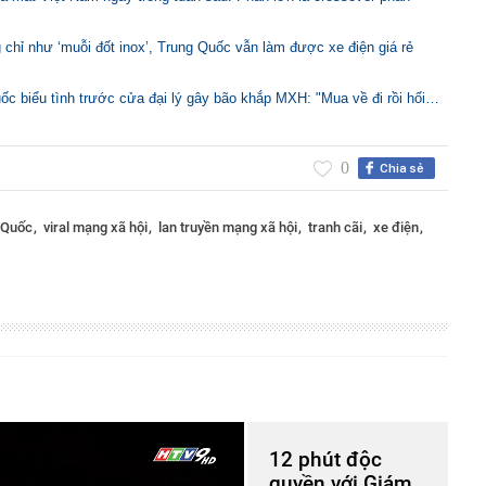
hỉ như ‘muỗi đốt inox’, Trung Quốc vẫn làm được xe điện giá rẻ
c biểu tình trước cửa đại lý gây bão khắp MXH: "Mua về đi rồi hối…
0
Chia sẻ
 Quốc
viral mạng xã hội
lan truyền mạng xã hội
tranh cãi
xe điện
12 phút độc
quyền với Giám