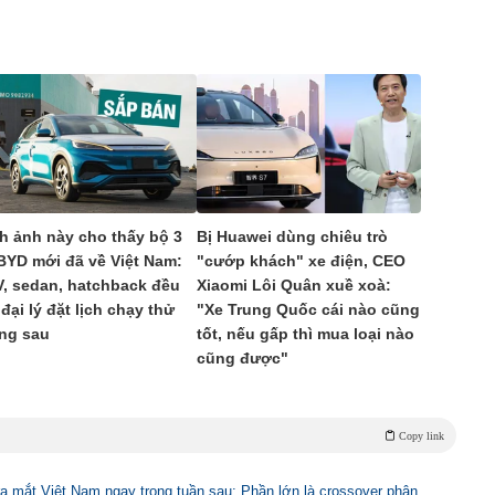
h ảnh này cho thấy bộ 3
Bị Huawei dùng chiêu trò
BYD mới đã về Việt Nam:
"cướp khách" xe điện, CEO
, sedan, hatchback đều
Xiaomi Lôi Quân xuề xoà:
 đại lý đặt lịch chạy thử
"Xe Trung Quốc cái nào cũng
ng sau
tốt, nếu gấp thì mua loại nào
cũng được"
Copy link
a mắt Việt Nam ngay trong tuần sau: Phần lớn là crossover phân