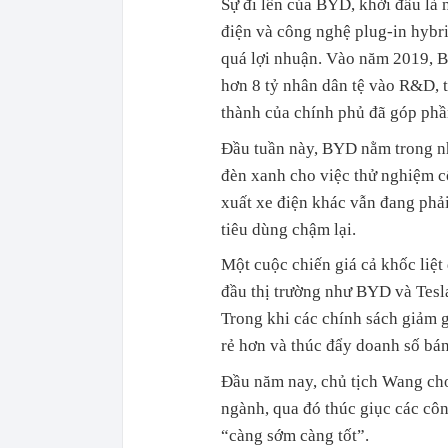
Sự đi lên của BYD, khởi đầu là 
điện và công nghệ plug-in hybr
quá lợi nhuận. Vào năm 2019, BY
hơn 8 tỷ nhân dân tệ vào R&D, t
thành của chính phủ đã góp ph
Đầu tuần này, BYD nằm trong n
đèn xanh cho việc thử nghiệm c
xuất xe điện khác vẫn đang phải
tiêu dùng chậm lại.
Một cuộc chiến giá cả khốc liệt
đầu thị trường như BYD và Tesla
Trong khi các chính sách giảm g
rẻ hơn và thúc đẩy doanh số bán
Đầu năm nay, chủ tịch Wang cho 
ngành, qua đó thúc giục các côn
“càng sớm càng tốt”.