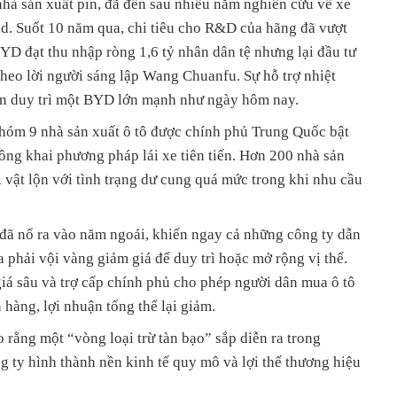
nhà sản xuất pin, đã đến sau nhiều năm nghiên cứu về xe
id. Suốt 10 năm qua, chi tiêu cho R&D của hãng đã vượt
D đạt thu nhập ròng 1,6 tỷ nhân dân tệ nhưng lại đầu tư
heo lời người sáng lập Wang Chuanfu. Sự hỗ trợ nhiệt
ần duy trì một BYD lớn mạnh như ngày hôm nay.
hóm 9 nhà sản xuất ô tô được chính phủ Trung Quốc bật
ông khai phương pháp lái xe tiên tiến. Hơn 200 nhà sản
 vật lộn với tình trạng dư cung quá mức trong khi nhu cầu
 đã nổ ra vào năm ngoái, khiến ngay cả những công ty dẫn
 phải vội vàng giảm giá để duy trì hoặc mở rộng vị thế.
iá sâu và trợ cấp chính phủ cho phép người dân mua ô tô
 hàng, lợi nhuận tổng thể lại giảm.
rằng một “vòng loại trừ tàn bạo” sắp diễn ra trong
g ty hình thành nền kinh tế quy mô và lợi thế thương hiệu