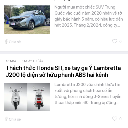
Người mua một chiếc SUV Trung
Quốc vào cuối năm 2020 nhận về tờ
giấy bảo hành 5 năm, có hiệu lực đến
hết 2025. Tháng 2/2024, công ty…
0
Chia sẻ
XE MÁY
-
1 NGÀY TRƯỚC
Thách thức Honda SH, xe tay ga Ý Lambretta
J200 lộ diện sở hữu phanh ABS hai kênh
Lambretta J200 vừa chính thức tái
xuất với phong cách hoài cổ ấn
tượng, hồi sinh dòng J-Series huyền
thoại thập niên 60. Trang bị động…
0
Chia sẻ