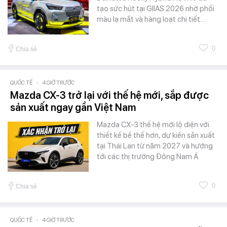
tạo sức hút tại GIIAS 2026 nhờ phối
màu lạ mắt và hàng loạt chi tiết…
0
Chia sẻ
QUỐC TẾ
-
4 GIỜ TRƯỚC
Mazda CX-3 trở lại với thế hệ mới, sắp được
sản xuất ngay gần Việt Nam
Mazda CX-3 thế hệ mới lộ diện với
thiết kế bề thế hơn, dự kiến sản xuất
tại Thái Lan từ năm 2027 và hướng
tới các thị trường Đông Nam Á.
0
Chia sẻ
QUỐC TẾ
-
4 GIỜ TRƯỚC