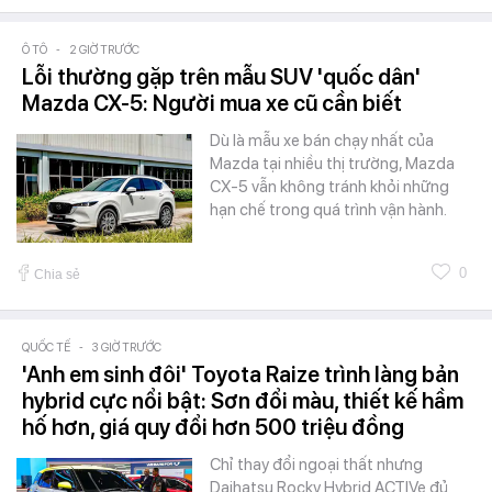
Ô TÔ
-
2 GIỜ TRƯỚC
Lỗi thường gặp trên mẫu SUV 'quốc dân'
Mazda CX-5: Người mua xe cũ cần biết
Dù là mẫu xe bán chạy nhất của
Mazda tại nhiều thị trường, Mazda
CX-5 vẫn không tránh khỏi những
hạn chế trong quá trình vận hành.
0
Chia sẻ
QUỐC TẾ
-
3 GIỜ TRƯỚC
'Anh em sinh đôi' Toyota Raize trình làng bản
hybrid cực nổi bật: Sơn đổi màu, thiết kế hầm
hố hơn, giá quy đổi hơn 500 triệu đồng
Chỉ thay đổi ngoại thất nhưng
Daihatsu Rocky Hybrid ACTIVe đủ