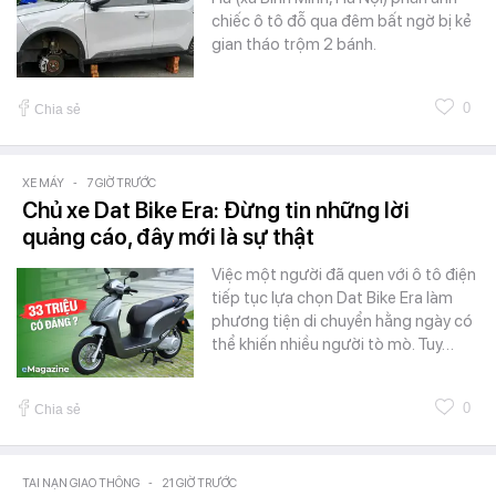
chiếc ô tô đỗ qua đêm bất ngờ bị kẻ
gian tháo trộm 2 bánh.
0
Chia sẻ
XE MÁY
-
7 GIỜ TRƯỚC
Chủ xe Dat Bike Era: Đừng tin những lời
quảng cáo, đây mới là sự thật
Việc một người đã quen với ô tô điện
tiếp tục lựa chọn Dat Bike Era làm
phương tiện di chuyển hằng ngày có
thể khiến nhiều người tò mò. Tuy…
0
Chia sẻ
TAI NẠN GIAO THÔNG
-
21 GIỜ TRƯỚC