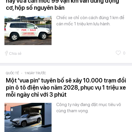
này vừa cán mốc 99 vạn km vẫn dùng động
cơ, hộp số nguyên bản
Chiếc xe chỉ còn cách đúng 1 km để
cán mốc 1 triệu km lưu hành.
0
Chia sẻ
QUỐC TẾ
-
1 NGÀY TRƯỚC
Một 'vua pin' tuyên bố sẽ xây 10.000 trạm đổi
pin ô tô điện vào năm 2028, phục vụ 1 triệu xe
mỗi ngày chỉ với 3 phút
Công ty này đang đặt mục tiêu vô
cùng tham vọng.