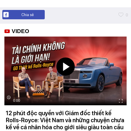
Chia sẻ
0
VIDEO
0:00
12 phút độc quyền với Giám đốc thiết kế
Rolls-Royce: Việt Nam và những chuyện chưa
kể về cá nhân hóa cho giới siêu giàu toàn cầu