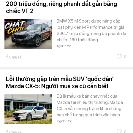
200 triệu đồng, riêng phanh đắt gần bằng
chiếc VF 2
BMW X5 M Sport được nâng cấp
loạt phụ kiện M Performance trị giá
206,7 triệu đồng, riêng bộ phanh đã
chiếm 160 triệu đồng.
1 giờ trước
0
Chia sẻ
Lỗi thường gặp trên mẫu SUV 'quốc dân'
Mazda CX-5: Người mua xe cũ cần biết
Dù là mẫu xe bán chạy nhất của
Mazda tại nhiều thị trường, Mazda
CX-5 vẫn không tránh khỏi những
hạn chế trong quá trình vận hành.
2 giờ trước
0
Chia sẻ