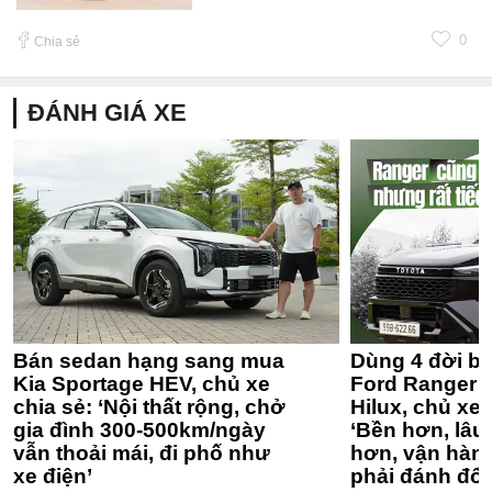
0
Chia sẻ
ĐÁNH GIÁ XE
Bán sedan hạng sang mua
Dùng 4 đời bá
Kia Sportage HEV, chủ xe
Ford Ranger 
chia sẻ: ‘Nội thất rộng, chở
Hilux, chủ xe 
gia đình 300-500km/ngày
‘Bền hơn, lâu 
vẫn thoải mái, đi phố như
hơn, vận hàn
xe điện’
phải đánh đổi