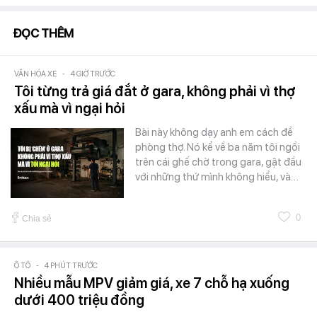
ĐỌC THÊM
VĂN HÓA XE
-
4 GIỜ TRƯỚC
Tôi từng trả giá đắt ở gara, không phải vì thợ
xấu mà vì ngại hỏi
Bài này không dạy anh em cách đề
phòng thợ. Nó kể về ba năm tôi ngồi
trên cái ghế chờ trong gara, gật đầu
với những thứ mình không hiểu, và…
0
Chia sẻ
Ô TÔ
-
4 PHÚT TRƯỚC
Nhiều mẫu MPV giảm giá, xe 7 chỗ hạ xuống
dưới 400 triệu đồng