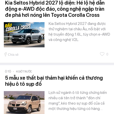
Kia Seltos Hybrid 2027 lộ diện: Hé lộ hệ dẫn
động e-AWD độc đáo, công nghệ ngập tràn
đe phả hơi nóng lên Toyota Corolla Cross
Kia Seltos Hybrid 2027 đang được
thử nghiệm tại châu Âu, nổi bật với
hệ truyền động 1.6L, tùy chọn e-AWD
và công nghệ V2L.
0
Chia sẻ
Ô TÔ
-
4 GIỜ TRƯỚC
5 mẫu xe thất bại thảm hại khiến cả thương
hiệu ô tô sụp đổ
Lịch sử ngành ô tô từng chứng kiến
nhiều cái tên trở thành "đòn chí
mạng", kéo theo sự sụp đổ của cả
một thương hiệu từng có hàng…