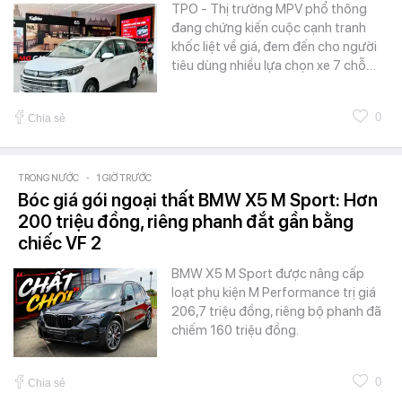
TPO - Thị trường MPV phổ thông
đang chứng kiến cuộc cạnh tranh
khốc liệt về giá, đem đến cho người
tiêu dùng nhiều lựa chọn xe 7 chỗ…
0
Chia sẻ
TRONG NƯỚC
-
1 GIỜ TRƯỚC
Bóc giá gói ngoại thất BMW X5 M Sport: Hơn
200 triệu đồng, riêng phanh đắt gần bằng
chiếc VF 2
BMW X5 M Sport được nâng cấp
loạt phụ kiện M Performance trị giá
206,7 triệu đồng, riêng bộ phanh đã
chiếm 160 triệu đồng.
0
Chia sẻ