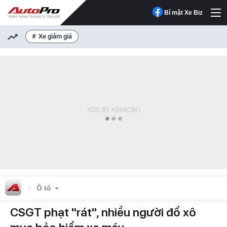
Bí mật Xe Biz
Xe giảm giá
Ô tô
CSGT phạt "rát", nhiều người đổ xô