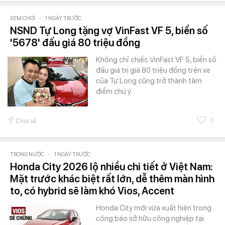
XEM CHƠI
-
1 NGÀY TRƯỚC
NSND Tự Long tặng vợ VinFast VF 5, biển số
'5678' đấu giá 80 triệu đồng
Không chỉ chiếc VinFast VF 5, biển số
đấu giá trị giá 80 triệu đồng trên xe
của Tự Long cũng trở thành tâm
điểm chú ý.
0
Chia sẻ
TRONG NƯỚC
-
1 NGÀY TRƯỚC
Honda City 2026 lộ nhiều chi tiết ở Việt Nam:
Mặt trước khác biệt rất lớn, dễ thêm màn hình
to, có hybrid sẽ làm khó Vios, Accent
Honda City mới vừa xuất hiện trong
công báo sở hữu công nghiệp tại