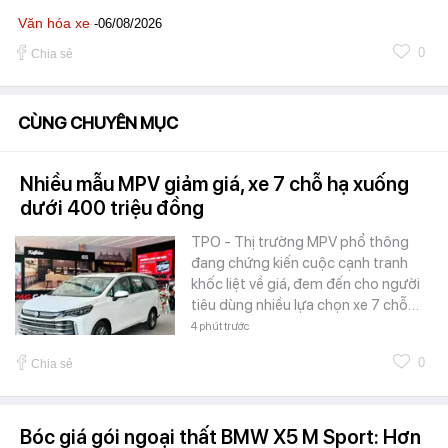
Văn hóa xe
-06/08/2026
0
Chia sẻ
CÙNG CHUYÊN MỤC
Nhiều mẫu MPV giảm giá, xe 7 chỗ hạ xuống
dưới 400 triệu đồng
TPO - Thị trường MPV phổ thông
đang chứng kiến cuộc cạnh tranh
khốc liệt về giá, đem đến cho người
tiêu dùng nhiều lựa chọn xe 7 chỗ…
4 phút trước
0
Chia sẻ
Bóc giá gói ngoại thất BMW X5 M Sport: Hơn