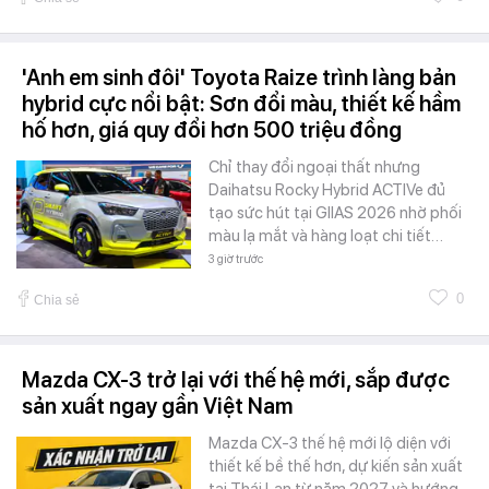
'Anh em sinh đôi' Toyota Raize trình làng bản
hybrid cực nổi bật: Sơn đổi màu, thiết kế hầm
hố hơn, giá quy đổi hơn 500 triệu đồng
Chỉ thay đổi ngoại thất nhưng
Daihatsu Rocky Hybrid ACTIVe đủ
tạo sức hút tại GIIAS 2026 nhờ phối
màu lạ mắt và hàng loạt chi tiết…
3 giờ trước
0
Chia sẻ
Mazda CX-3 trở lại với thế hệ mới, sắp được
sản xuất ngay gần Việt Nam
Mazda CX-3 thế hệ mới lộ diện với
thiết kế bề thế hơn, dự kiến sản xuất