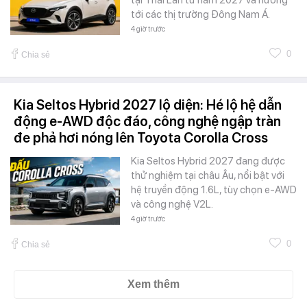
tại Thái Lan từ năm 2027 và hướng
tới các thị trường Đông Nam Á.
4 giờ trước
0
Chia sẻ
Kia Seltos Hybrid 2027 lộ diện: Hé lộ hệ dẫn
động e-AWD độc đáo, công nghệ ngập tràn
đe phả hơi nóng lên Toyota Corolla Cross
Kia Seltos Hybrid 2027 đang được
thử nghiệm tại châu Âu, nổi bật với
hệ truyền động 1.6L, tùy chọn e-AWD
và công nghệ V2L.
4 giờ trước
0
Chia sẻ
Xem thêm