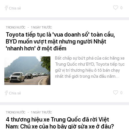
0
Chia sẻ
TRONG NƯỚC
-
1 NGÀY TRƯỚC
Toyota tiếp tục là 'vua doanh số' toàn cầu,
BYD muốn vượt mặt nhưng người Nhật
'nhanh hơn' ở một điểm
Bất chấp sự bứt phá của các hãng xe
Trung Quốc như BYD, Toyota tiếp tục
giữ vị trí thương hiệu ô tô bán chạy
nhất thế giới trong nửa đầu năm…
0
Chia sẻ
TRONG NƯỚC
-
1 NGÀY TRƯỚC
4 thương hiệu xe Trung Quốc đã rời Việt
Nam: Chủ xe của họ bây giờ sửa xe ở đâu?