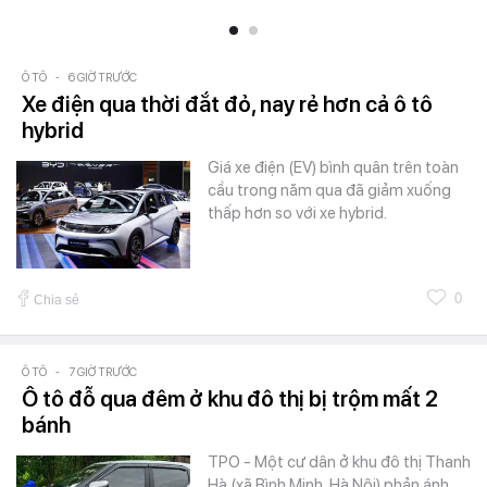
Ô TÔ
-
6 GIỜ TRƯỚC
Xe điện qua thời đắt đỏ, nay rẻ hơn cả ô tô
hybrid
Giá xe điện (EV) bình quân trên toàn
cầu trong năm qua đã giảm xuống
thấp hơn so với xe hybrid.
0
Chia sẻ
Ô TÔ
-
7 GIỜ TRƯỚC
Ô tô đỗ qua đêm ở khu đô thị bị trộm mất 2
bánh
TPO - Một cư dân ở khu đô thị Thanh
Hà (xã Bình Minh, Hà Nội) phản ánh