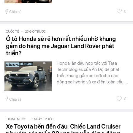
0
Chia sẻ
QUỐC TẾ
-
23 GIỜ TRƯỚC
Ô tô Honda sẽ rẻ hơn rất nhiều nhờ khung
gầm do hãng mẹ Jaguar Land Rover phát
triển?
Honda lần đầu hợp tác với Tata
Technologies của Ấn Độ để phát
triển khung gầm xe mới cho các
dòng xe hybrid và xe điện toàn cầu,…
0
Chia sẻ
TRONG NƯỚC
-
1 NGÀY TRƯỚC
Xe Toyota bền đến đâu: Chiếc Land Cruiser