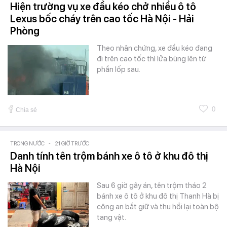
Hiện trường vụ xe đầu kéo chở nhiều ô tô
Lexus bốc cháy trên cao tốc Hà Nội - Hải
Phòng
Theo nhân chứng, xe đầu kéo đang
đi trên cao tốc thì lửa bùng lên từ
phần lốp sau.
0
Chia sẻ
TRONG NƯỚC
-
21 GIỜ TRƯỚC
Danh tính tên trộm bánh xe ô tô ở khu đô thị
Hà Nội
Sau 6 giờ gây án, tên trộm tháo 2
bánh xe ô tô ở khu đô thị Thanh Hà bị
công an bắt giữ và thu hồi lại toàn bộ
tang vật.