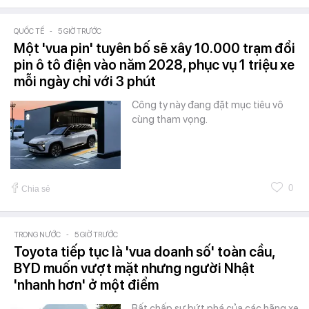
QUỐC TẾ
-
5 GIỜ TRƯỚC
Một 'vua pin' tuyên bố sẽ xây 10.000 trạm đổi
pin ô tô điện vào năm 2028, phục vụ 1 triệu xe
mỗi ngày chỉ với 3 phút
Công ty này đang đặt mục tiêu vô
cùng tham vọng.
0
Chia sẻ
TRONG NƯỚC
-
5 GIỜ TRƯỚC
Toyota tiếp tục là 'vua doanh số' toàn cầu,
BYD muốn vượt mặt nhưng người Nhật
'nhanh hơn' ở một điểm
Bất chấp sự bứt phá của các hãng xe