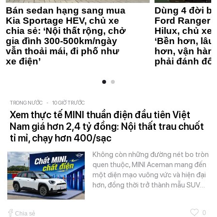
Bán sedan hạng sang mua
Dùng 4 đời bá
Kia Sportage HEV, chủ xe
Ford Ranger 
chia sẻ: ‘Nội thất rộng, chở
Hilux, chủ xe 
gia đình 300-500km/ngày
‘Bền hơn, lâu 
vẫn thoải mái, đi phố như
hơn, vận hàn
xe điện’
phải đánh đổi
TRONG NƯỚC
-
10 GIỜ TRƯỚC
Xem thực tế MINI thuần điện đầu tiên Việt
Nam giá hơn 2,4 tỷ đồng: Nội thất trau chuốt
tỉ mỉ, chạy hơn 400/sạc
Không còn những đường nét bo tròn
quen thuộc, MINI Aceman mang đến
một diện mạo vuông vức và hiện đại
hơn, đồng thời trở thành mẫu SUV…
0
Chia sẻ