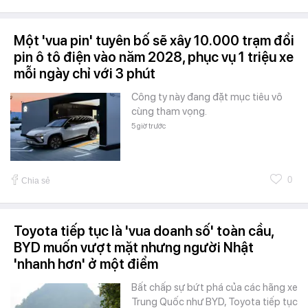
Một 'vua pin' tuyên bố sẽ xây 10.000 trạm đổi
pin ô tô điện vào năm 2028, phục vụ 1 triệu xe
mỗi ngày chỉ với 3 phút
Công ty này đang đặt mục tiêu vô
cùng tham vọng.
5 giờ trước
0
Chia sẻ
Toyota tiếp tục là 'vua doanh số' toàn cầu,
BYD muốn vượt mặt nhưng người Nhật
'nhanh hơn' ở một điểm
Bất chấp sự bứt phá của các hãng xe
Trung Quốc như BYD, Toyota tiếp tục