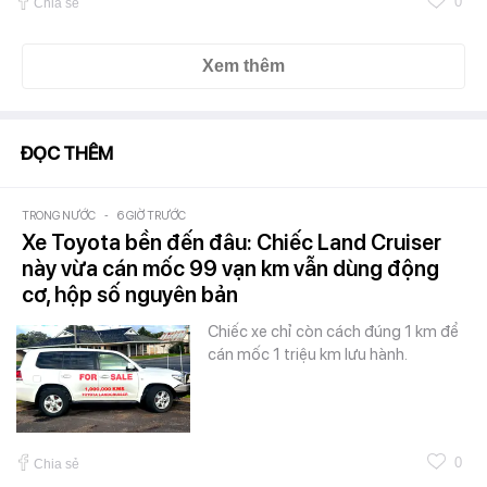
0
Chia sẻ
Xem thêm
ĐỌC THÊM
TRONG NƯỚC
-
6 GIỜ TRƯỚC
Xe Toyota bền đến đâu: Chiếc Land Cruiser
này vừa cán mốc 99 vạn km vẫn dùng động
cơ, hộp số nguyên bản
Chiếc xe chỉ còn cách đúng 1 km để
cán mốc 1 triệu km lưu hành.
0
Chia sẻ