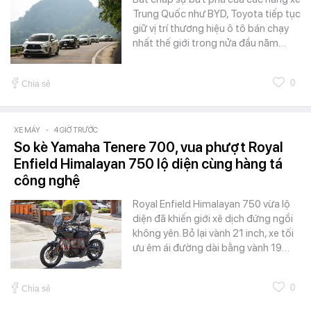
Trung Quốc như BYD, Toyota tiếp tục
giữ vị trí thương hiệu ô tô bán chạy
nhất thế giới trong nửa đầu năm…
0
Chia sẻ
XE MÁY
-
4 GIỜ TRƯỚC
So kè Yamaha Tenere 700, vua phượt Royal
Enfield Himalayan 750 lộ diện cùng hàng tá
công nghệ
Royal Enfield Himalayan 750 vừa lộ
diện đã khiến giới xê dịch đứng ngồi
không yên. Bỏ lại vành 21 inch, xe tối
ưu êm ái đường dài bằng vành 19…
0
Chia sẻ