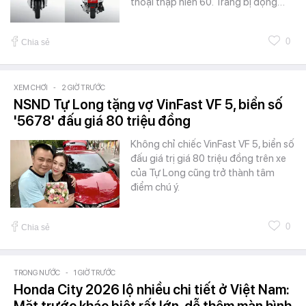
thoại thập niên 60. Trang bị động…
0
Chia sẻ
XEM CHƠI
-
2 GIỜ TRƯỚC
NSND Tự Long tặng vợ VinFast VF 5, biển số
'5678' đấu giá 80 triệu đồng
Không chỉ chiếc VinFast VF 5, biển số
đấu giá trị giá 80 triệu đồng trên xe
của Tự Long cũng trở thành tâm
điểm chú ý.
0
Chia sẻ
TRONG NƯỚC
-
1 GIỜ TRƯỚC
Honda City 2026 lộ nhiều chi tiết ở Việt Nam:
Mặt trước khác biệt rất lớn, dễ thêm màn hình