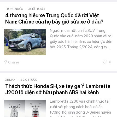
TRONG NƯỚC
-
3 GIỜ TRƯỚC
4 thương hiệu xe Trung Quốc đã rời Việt
Nam: Chủ xe của họ bây giờ sửa xe ở đâu?
Người mua một chiếc SUV Trung
Quốc vào cuối năm 2020 nhận về tờ
giấy bảo hành 5 năm, có hiệu lực đến
hết 2025. Tháng 2/2024, công ty…
0
Chia sẻ
XE MÁY
-
2 GIỜ TRƯỚC
Thách thức Honda SH, xe tay ga Ý Lambretta
J200 lộ diện sở hữu phanh ABS hai kênh
Lambretta J200 vừa chính thức tái
xuất với phong cách hoài cổ ấn
tượng, hồi sinh dòng J-Series huyền