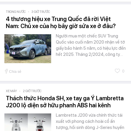
TRONG NƯỚC
-
3 GIỜ TRƯỚC
4 thương hiệu xe Trung Quốc đã rời Việt
Nam: Chủ xe của họ bây giờ sửa xe ở đâu?
Người mua một chiếc SUV Trung
Quốc vào cuối năm 2020 nhận về tờ
giấy bảo hành 5 năm, có hiệu lực đến
hết 2025. Tháng 2/2024, công ty…
0
Chia sẻ
XE MÁY
-
2 GIỜ TRƯỚC
Thách thức Honda SH, xe tay ga Ý Lambretta
J200 lộ diện sở hữu phanh ABS hai kênh
Lambretta J200 vừa chính thức tái
xuất với phong cách hoài cổ ấn
tượng, hồi sinh dòng J-Series huyền