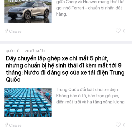
giữa Chery và Huawei mang thiết kế
gợi nhớ Ferrari – chuẩn bị nhận đặt
hàng.
0
Chia sẻ
QUỐC TẾ
-
21 GIỜ TRƯỚC
Dây chuyền lắp ghép xe chỉ mất 5 phút,
nhưng chuẩn bị hệ sinh thái đi kèm mất tới 9
tháng: Nước đi đáng sợ của xe tải điện Trung
Quốc
Trung Quốc đổi luật chơi xe điện:
Không bán ô tô, bán trọn gói pin,
điện mặt trời và hạ tầng năng lượng.
0
Chia sẻ