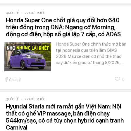
QUỐC TẾ
-
22 GIỜ TRƯỚC
Honda Super One chốt giá quy đổi hơn 640
triệu đồng trong ĐNÁ: Ngang cỡ Morning,
động cơ điện, hộp số giả lập 7 cấp, có ADAS
Honda Super One chính thức mở bán
tại Indonesia qua triển lãm GIIAS
2026. Mẫu xe điện cỡ nhỏ thể thao
này dự kiến giao từ tháng 8/2026,…
0
Chia sẻ
QUỐC TẾ
-
22 GIỜ TRƯỚC
Hyundai Staria mới ra mắt gần Việt Nam: Nội
thất có ghế VIP massage, bản điện chạy
544km/sạc, có cả tùy chọn hybrid cạnh tranh
Carnival