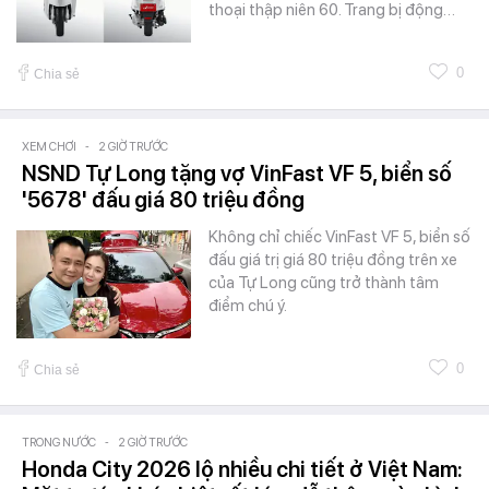
thoại thập niên 60. Trang bị động…
0
Chia sẻ
XEM CHƠI
-
2 GIỜ TRƯỚC
NSND Tự Long tặng vợ VinFast VF 5, biển số
'5678' đấu giá 80 triệu đồng
Không chỉ chiếc VinFast VF 5, biển số
đấu giá trị giá 80 triệu đồng trên xe
của Tự Long cũng trở thành tâm
điểm chú ý.
0
Chia sẻ
TRONG NƯỚC
-
2 GIỜ TRƯỚC
Honda City 2026 lộ nhiều chi tiết ở Việt Nam: