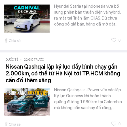
Hyundai Staria tại Indonesia vừa bổ
sung phiên bản thuần điện và hybrid,
ra mắt tại Triển lãm GIIAS. Dù chưa
công bố giá bán, hãng đã mở đặt…
0
Chia sẻ
QUỐC TẾ
-
22 GIỜ TRƯỚC
Nissan Qashqai lập kỷ lục đầy bình chạy gần
2.000km, có thể từ Hà Nội tới TP.HCM không
cần đổ thêm xăng
Nissan Qashqai e-Power vừa xác lập
Kỷ lục Guinness khi hoàn thành
quãng đường 1.980 km tại Colombia
mà không cần sạc hay đổ xăng,…
0
Chia sẻ