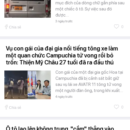
mục đích của dòng chữ gắn phía sau
một chiếc ô tô. Sự việc sau đó
được…
3 ngày trước
0
Chia sẻ
Vụ con gái của đại gia nổi tiếng tông xe làm
một quan chức Campuchia tử vong rồi bỏ
trốn: Thiện Mỹ Châu 27 tuổi đã ra đầu thú
Con gái của một đại gia gốc Hoa tại
Campuchia đã bị cảnh sát bắt giữ
sau vụ lái xe AVATR 11 tông tử vong
một người đàn ông, trong khi xuất…
4 ngày trước
0
Chia sẻ
Ô tô lao lên không trung, "cắm" thẳng vào