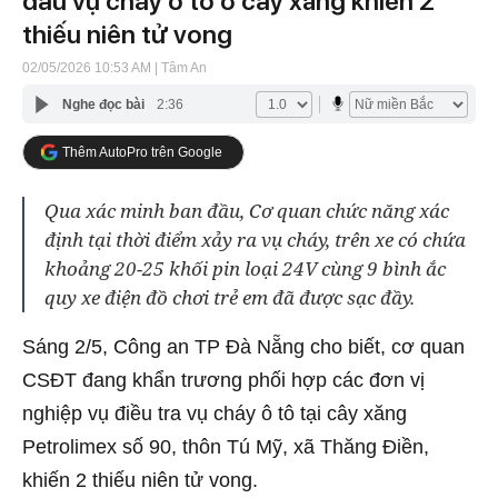
đầu vụ cháy ô tô ở cây xăng khiến 2
thiếu niên tử vong
02/05/2026 10:53 AM
| Tâm An
Nghe đọc bài
2:36
Thêm AutoPro trên Google
Qua xác minh ban đầu, Cơ quan chức năng xác
định tại thời điểm xảy ra vụ cháy, trên xe có chứa
khoảng 20-25 khối pin loại 24V cùng 9 bình ắc
quy xe điện đồ chơi trẻ em đã được sạc đầy.
Sáng 2/5, Công an TP Đà Nẵng cho biết, cơ quan
CSĐT đang khẩn trương phối hợp các đơn vị
nghiệp vụ điều tra vụ cháy ô tô tại cây xăng
Petrolimex số 90, thôn Tú Mỹ, xã Thăng Điền,
khiến 2 thiếu niên tử vong.