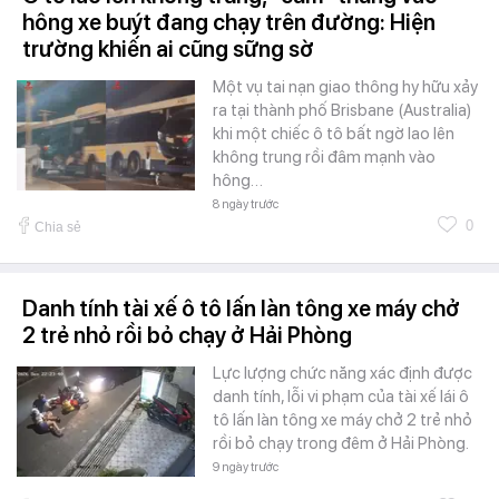
hông xe buýt đang chạy trên đường: Hiện
trường khiến ai cũng sững sờ
Một vụ tai nạn giao thông hy hữu xảy
ra tại thành phố Brisbane (Australia)
khi một chiếc ô tô bất ngờ lao lên
không trung rồi đâm mạnh vào
hông…
8 ngày trước
0
Chia sẻ
Danh tính tài xế ô tô lấn làn tông xe máy chở
2 trẻ nhỏ rồi bỏ chạy ở Hải Phòng
Lực lượng chức năng xác định được
danh tính, lỗi vi phạm của tài xế lái ô
tô lấn làn tông xe máy chở 2 trẻ nhỏ
rồi bỏ chạy trong đêm ở Hải Phòng.
9 ngày trước