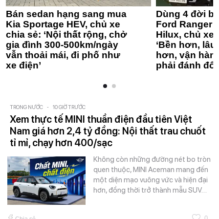
Bán sedan hạng sang mua
Dùng 4 đời bá
Kia Sportage HEV, chủ xe
Ford Ranger 
chia sẻ: ‘Nội thất rộng, chở
Hilux, chủ xe 
gia đình 300-500km/ngày
‘Bền hơn, lâu 
vẫn thoải mái, đi phố như
hơn, vận hàn
xe điện’
phải đánh đổi
TRONG NƯỚC
-
10 GIỜ TRƯỚC
Xem thực tế MINI thuần điện đầu tiên Việt
Nam giá hơn 2,4 tỷ đồng: Nội thất trau chuốt
tỉ mỉ, chạy hơn 400/sạc
Không còn những đường nét bo tròn
quen thuộc, MINI Aceman mang đến
một diện mạo vuông vức và hiện đại
hơn, đồng thời trở thành mẫu SUV…
0
Chia sẻ