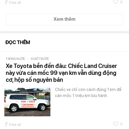
0
Chia sẻ
Xem thêm
ĐỌC THÊM
TRONG NƯỚC
-
6 GIỜ TRƯỚC
Xe Toyota bền đến đâu: Chiếc Land Cruiser
này vừa cán mốc 99 vạn km vẫn dùng động
cơ, hộp số nguyên bản
Chiếc xe chỉ còn cách đúng 1 km để
cán mốc 1 triệu km lưu hành.
0
Chia sẻ