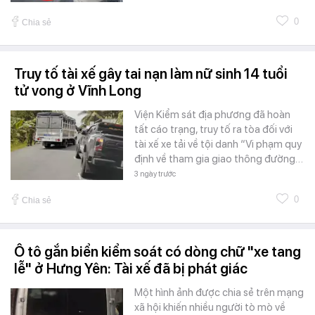
0
Chia sẻ
Truy tố tài xế gây tai nạn làm nữ sinh 14 tuổi
tử vong ở Vĩnh Long
Viện Kiểm sát địa phương đã hoàn
tất cáo trạng, truy tố ra tòa đối với
tài xế xe tải về tội danh “Vi phạm quy
định về tham gia giao thông đường…
3 ngày trước
0
Chia sẻ
Ô tô gắn biển kiểm soát có dòng chữ "xe tang
lễ" ở Hưng Yên: Tài xế đã bị phát giác
Một hình ảnh được chia sẻ trên mạng
xã hội khiến nhiều người tò mò về