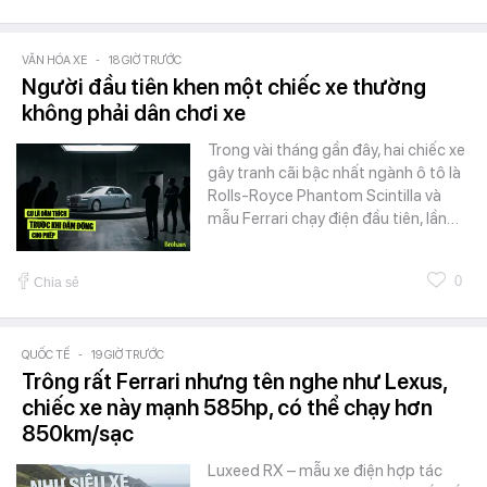
VĂN HÓA XE
-
18 GIỜ TRƯỚC
Người đầu tiên khen một chiếc xe thường
không phải dân chơi xe
Trong vài tháng gần đây, hai chiếc xe
gây tranh cãi bậc nhất ngành ô tô là
Rolls-Royce Phantom Scintilla và
mẫu Ferrari chạy điện đầu tiên, lần…
0
Chia sẻ
QUỐC TẾ
-
19 GIỜ TRƯỚC
Trông rất Ferrari nhưng tên nghe như Lexus,
chiếc xe này mạnh 585hp, có thể chạy hơn
850km/sạc
Luxeed RX – mẫu xe điện hợp tác