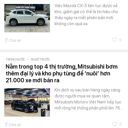
Việc Mazda CX-5 liên tục được xả
kho, giảm giá có thể là tín hiệu cho
thấy ngày ra mắt phiên bản mới
không còn quá xa.
0
Chia sẻ
TRONG NƯỚC
-
18 GIỜ TRƯỚC
Nằm trong top 4 thị trường, Mitsubishi bơm
thêm đại lý và kho phụ tùng để ‘nuôi’ hơn
21.000 xe mới bán ra
Khi dịch vụ sau bán hàng ngày càng
được người mua xe quan tâm,
Mitsubishi Motors Việt Nam tiếp tục
mở rộng hệ thống phân phối lên 76…
0
Chia sẻ