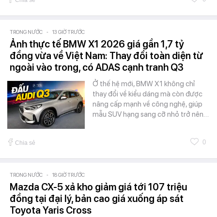
TRONG NƯỚC
-
13 GIỜ TRƯỚC
Ảnh thực tế BMW X1 2026 giá gần 1,7 tỷ
đồng vừa về Việt Nam: Thay đổi toàn diện từ
ngoài vào trong, có ADAS cạnh tranh Q3
Ở thế hệ mới, BMW X1 không chỉ
thay đổi về kiểu dáng mà còn được
nâng cấp mạnh về công nghệ, giúp
mẫu SUV hạng sang cỡ nhỏ trở nên…
0
Chia sẻ
TRONG NƯỚC
-
18 GIỜ TRƯỚC
Mazda CX-5 xả kho giảm giá tới 107 triệu
đồng tại đại lý, bản cao giá xuống áp sát
Toyota Yaris Cross