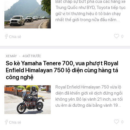
Bất chấp sự bứt phá của các hãng xe
Trung Quốc như BYD, Toyota tiếp tục
giữ vị trí thương hiệu ô tô bán chạy
nhất thế giới trong nửa đầu năm…
0
Chia sẻ
XE MÁY
-
4 GIỜ TRƯỚC
So kè Yamaha Tenere 700, vua phượt Royal
Enfield Himalayan 750 lộ diện cùng hàng tá
công nghệ
Royal Enfield Himalayan 750 vừa lộ
diện đã khiến giới xê dịch đứng ngồi
không yên. Bỏ lại vành 21 inch, xe tối
ưu êm ái đường dài bằng vành 19…
0
Chia sẻ