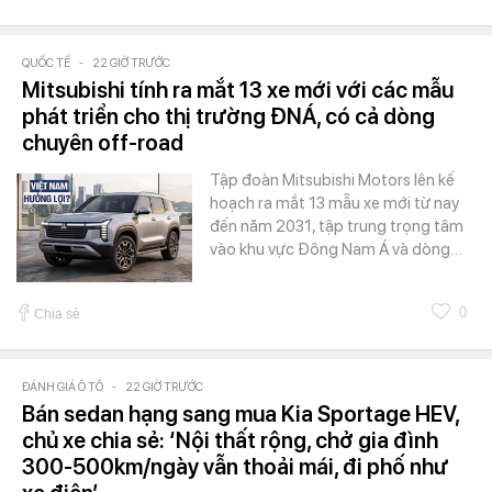
QUỐC TẾ
-
22 GIỜ TRƯỚC
Mitsubishi tính ra mắt 13 xe mới với các mẫu
phát triển cho thị trường ĐNÁ, có cả dòng
chuyên off-road
Tập đoàn Mitsubishi Motors lên kế
hoạch ra mắt 13 mẫu xe mới từ nay
đến năm 2031, tập trung trọng tâm
vào khu vực Đông Nam Á và dòng…
0
Chia sẻ
ĐÁNH GIÁ Ô TÔ
-
22 GIỜ TRƯỚC
Bán sedan hạng sang mua Kia Sportage HEV,
chủ xe chia sẻ: ‘Nội thất rộng, chở gia đình
300-500km/ngày vẫn thoải mái, đi phố như