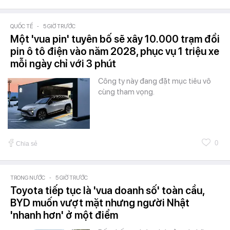
QUỐC TẾ
-
5 GIỜ TRƯỚC
Một 'vua pin' tuyên bố sẽ xây 10.000 trạm đổi
pin ô tô điện vào năm 2028, phục vụ 1 triệu xe
mỗi ngày chỉ với 3 phút
Công ty này đang đặt mục tiêu vô
cùng tham vọng.
0
Chia sẻ
TRONG NƯỚC
-
5 GIỜ TRƯỚC
Toyota tiếp tục là 'vua doanh số' toàn cầu,
BYD muốn vượt mặt nhưng người Nhật
'nhanh hơn' ở một điểm