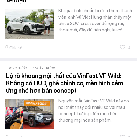
xe điện’
Khi gia đình chuẩn bị đón thêm thành
viên, anh Vũ Việt Hùng nhận thấy một
chiếc SUV-crossover đủ rộng rãi,
thoải mái, đầy đủ tiện nghi, lại có…
0
Chia sẻ
TRONG NƯỚC
-
1 NGÀY TRƯỚC
Lộ rõ khoang nội thất của VinFast VF Wild:
Không có HUD, ghế chỉnh cơ, màn hình cảm
ứng nhỏ hơn bản concept
Nguyên mẫu VinFast VF Wild này có
nội thất thay đổi nhiều so với mẫu
concept, hướng đến mục tiêu
thương mại hóa sản phẩm.