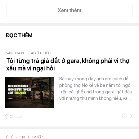
Xem thêm
ĐỌC THÊM
VĂN HÓA XE
-
4 GIỜ TRƯỚC
Tôi từng trả giá đắt ở gara, không phải vì thợ
xấu mà vì ngại hỏi
Bài này không dạy anh em cách đề
phòng thợ. Nó kể về ba năm tôi ngồi
trên cái ghế chờ trong gara, gật đầu
với những thứ mình không hiểu, và…
0
Chia sẻ
Ô TÔ
-
3 PHÚT TRƯỚC