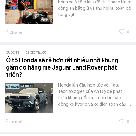
bánh xe ô tô ở khu đô thị Thanh Hà bị
công an bắt giữ và thu hồi lại toàn bộ
tang vật.
0
Chia sẻ
QUỐC TẾ
-
23 GIỜ TRƯỚC
Ô tô Honda sẽ rẻ hơn rất nhiều nhờ khung
gầm do hãng mẹ Jaguar Land Rover phát
triển?
Honda lần đầu hợp tác với Tata
Technologies của Ấn Độ để phát
triển khung gầm xe mới cho các
dòng xe hybrid và xe điện toàn cầu,…
0
Chia sẻ