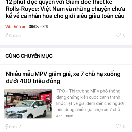
12 phút độc quyền với Giám đốc thiết kế
Rolls-Royce: Việt Nam và những chuyện chưa
kể về cá nhân hóa cho giới siêu giàu toàn cầu
Văn hóa xe
-06/08/2026
0
Chia sẻ
CÙNG CHUYÊN MỤC
Nhiều mẫu MPV giảm giá, xe 7 chỗ hạ xuống
dưới 400 triệu đồng
TPO - Thị trường MPV phổ thông
đang chứng kiến cuộc cạnh tranh
khốc liệt về giá, đem đến cho người
tiêu dùng nhiều lựa chọn xe 7 chỗ…
3 phút trước
0
Chia sẻ