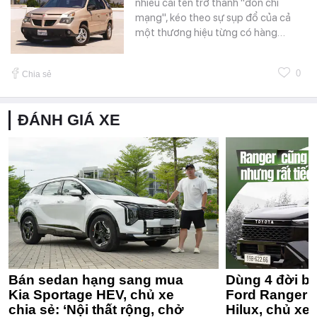
nhiều cái tên trở thành "đòn chí
mạng", kéo theo sự sụp đổ của cả
một thương hiệu từng có hàng…
0
Chia sẻ
ĐÁNH GIÁ XE
Bán sedan hạng sang mua
Dùng 4 đời bá
Kia Sportage HEV, chủ xe
Ford Ranger 
chia sẻ: ‘Nội thất rộng, chở
Hilux, chủ xe 