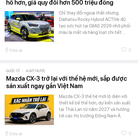
hố hơn, giá quy đổi hơn 500 triệu đồng
Chỉ thay đổi ngoại thất nhưng
Daihatsu Rocky Hybrid ACTIVe đủ
tạo sức hút tại GIIAS 2026 nhờ phối
màu lạ mắt và hàng loạt chi tiết…
0
Chia sẻ
QUỐC TẾ
-
4 GIỜ TRƯỚC
Mazda CX-3 trở lại với thế hệ mới, sắp được
sản xuất ngay gần Việt Nam
Mazda CX-3 thế hệ mới lộ diện với
thiết kế bề thế hơn, dự kiến sản xuất
tại Thái Lan từ năm 2027 và hướng
tới các thị trường Đông Nam Á.
0
Chia sẻ