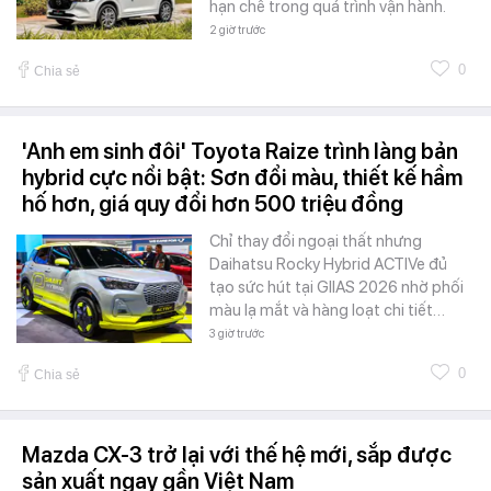
hạn chế trong quá trình vận hành.
2 giờ trước
0
Chia sẻ
'Anh em sinh đôi' Toyota Raize trình làng bản
hybrid cực nổi bật: Sơn đổi màu, thiết kế hầm
hố hơn, giá quy đổi hơn 500 triệu đồng
Chỉ thay đổi ngoại thất nhưng
Daihatsu Rocky Hybrid ACTIVe đủ
tạo sức hút tại GIIAS 2026 nhờ phối
màu lạ mắt và hàng loạt chi tiết…
3 giờ trước
0
Chia sẻ
Mazda CX-3 trở lại với thế hệ mới, sắp được
sản xuất ngay gần Việt Nam