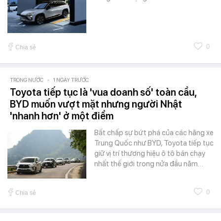
0
Chia sẻ
TRONG NƯỚC
-
1 NGÀY TRƯỚC
Toyota tiếp tục là 'vua doanh số' toàn cầu,
BYD muốn vượt mặt nhưng người Nhật
'nhanh hơn' ở một điểm
Bất chấp sự bứt phá của các hãng xe
Trung Quốc như BYD, Toyota tiếp tục
giữ vị trí thương hiệu ô tô bán chạy
nhất thế giới trong nửa đầu năm…
0
Chia sẻ