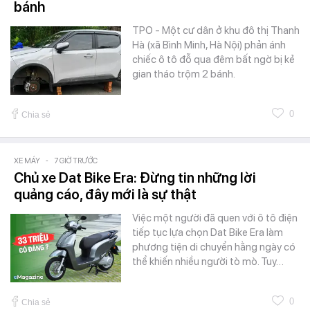
bánh
TPO - Một cư dân ở khu đô thị Thanh
Hà (xã Bình Minh, Hà Nội) phản ánh
chiếc ô tô đỗ qua đêm bất ngờ bị kẻ
gian tháo trộm 2 bánh.
0
Chia sẻ
XE MÁY
-
7 GIỜ TRƯỚC
Chủ xe Dat Bike Era: Đừng tin những lời
quảng cáo, đây mới là sự thật
Việc một người đã quen với ô tô điện
tiếp tục lựa chọn Dat Bike Era làm
phương tiện di chuyển hằng ngày có
thể khiến nhiều người tò mò. Tuy…
0
Chia sẻ