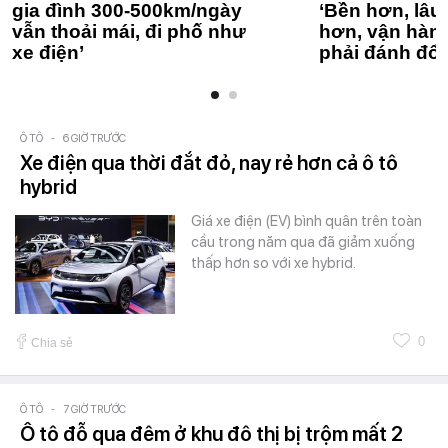
gia đình 300-500km/ngày
‘Bền hơn, lâu 
vẫn thoải mái, đi phố như
hơn, vận hàn
xe điện’
phải đánh đổi
Ô TÔ
-
6 GIỜ TRƯỚC
Xe điện qua thời đắt đỏ, nay rẻ hơn cả ô tô
hybrid
Giá xe điện (EV) bình quân trên toàn
cầu trong năm qua đã giảm xuống
thấp hơn so với xe hybrid.
0
Chia sẻ
Ô TÔ
-
7 GIỜ TRƯỚC
Ô tô đỗ qua đêm ở khu đô thị bị trộm mất 2