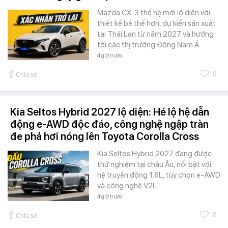
Mazda CX-3 thế hệ mới lộ diện với
thiết kế bề thế hơn, dự kiến sản xuất
tại Thái Lan từ năm 2027 và hướng
tới các thị trường Đông Nam Á.
4 giờ trước
0
Chia sẻ
Kia Seltos Hybrid 2027 lộ diện: Hé lộ hệ dẫn
động e-AWD độc đáo, công nghệ ngập tràn
đe phả hơi nóng lên Toyota Corolla Cross
Kia Seltos Hybrid 2027 đang được
thử nghiệm tại châu Âu, nổi bật với
hệ truyền động 1.6L, tùy chọn e-AWD
và công nghệ V2L.
4 giờ trước
0
Chia sẻ