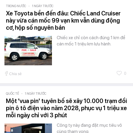
TRONG NƯỚC
-
1 NGÀY TRƯỚC
Xe Toyota bền đến đâu: Chiếc Land Cruiser
này vừa cán mốc 99 vạn km vẫn dùng động
cơ, hộp số nguyên bản
Chiếc xe chỉ còn cách đúng 1 km để
cán mốc 1 triệu km lưu hành.
0
Chia sẻ
QUỐC TẾ
-
1 NGÀY TRƯỚC
Một 'vua pin' tuyên bố sẽ xây 10.000 trạm đổi
pin ô tô điện vào năm 2028, phục vụ 1 triệu xe
mỗi ngày chỉ với 3 phút
Công ty này đang đặt mục tiêu vô
cùng tham vọng.