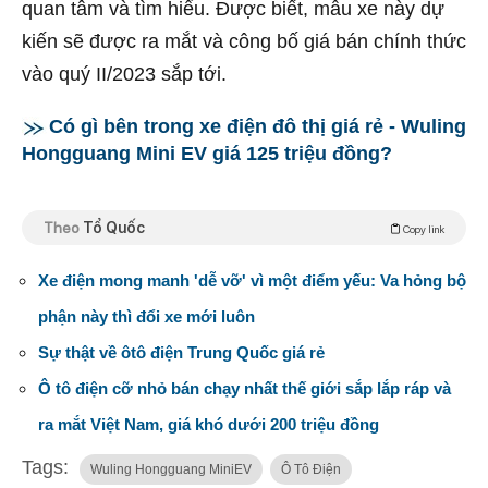
quan tâm và tìm hiểu. Được biết, mẫu xe này dự
kiến sẽ được ra mắt và công bố giá bán chính thức
vào quý II/2023 sắp tới.
Có gì bên trong xe điện đô thị giá rẻ - Wuling
Hongguang Mini EV giá 125 triệu đồng?
Theo
Tổ Quốc
Copy link
Xe điện mong manh 'dễ vỡ' vì một điểm yếu: Va hỏng bộ
phận này thì đổi xe mới luôn
Sự thật về ôtô điện Trung Quốc giá rẻ
Ô tô điện cỡ nhỏ bán chạy nhất thế giới sắp lắp ráp và
ra mắt Việt Nam, giá khó dưới 200 triệu đồng
Tags:
Wuling Hongguang MiniEV
Ô Tô Điện