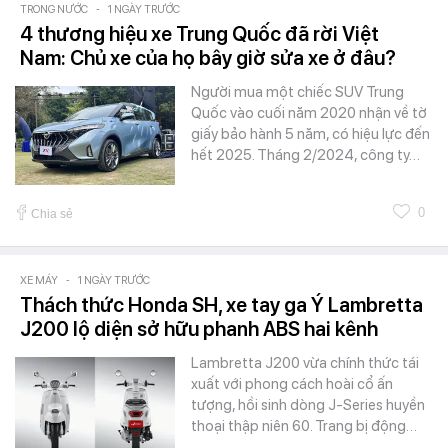
TRONG NƯỚC
-
1 NGÀY TRƯỚC
4 thương hiệu xe Trung Quốc đã rời Việt
Nam: Chủ xe của họ bây giờ sửa xe ở đâu?
Người mua một chiếc SUV Trung
Quốc vào cuối năm 2020 nhận về tờ
giấy bảo hành 5 năm, có hiệu lực đến
hết 2025. Tháng 2/2024, công ty…
0
Chia sẻ
XE MÁY
-
1 NGÀY TRƯỚC
Thách thức Honda SH, xe tay ga Ý Lambretta
J200 lộ diện sở hữu phanh ABS hai kênh
Lambretta J200 vừa chính thức tái
xuất với phong cách hoài cổ ấn
tượng, hồi sinh dòng J-Series huyền
thoại thập niên 60. Trang bị động…