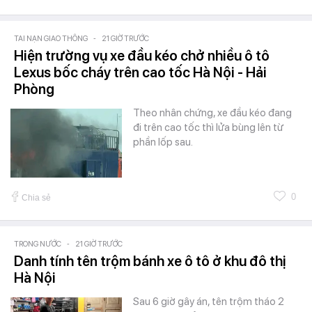
TAI NẠN GIAO THÔNG
-
21 GIỜ TRƯỚC
Hiện trường vụ xe đầu kéo chở nhiều ô tô
Lexus bốc cháy trên cao tốc Hà Nội - Hải
Phòng
Theo nhân chứng, xe đầu kéo đang
đi trên cao tốc thì lửa bùng lên từ
phần lốp sau.
0
Chia sẻ
TRONG NƯỚC
-
21 GIỜ TRƯỚC
Danh tính tên trộm bánh xe ô tô ở khu đô thị
Hà Nội
Sau 6 giờ gây án, tên trộm tháo 2