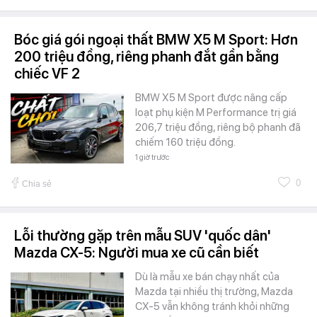
Bóc giá gói ngoại thất BMW X5 M Sport: Hơn
200 triệu đồng, riêng phanh đắt gần bằng
chiếc VF 2
BMW X5 M Sport được nâng cấp
loạt phụ kiện M Performance trị giá
206,7 triệu đồng, riêng bộ phanh đã
chiếm 160 triệu đồng.
1 giờ trước
0
Chia sẻ
Lỗi thường gặp trên mẫu SUV 'quốc dân'
Mazda CX-5: Người mua xe cũ cần biết
Dù là mẫu xe bán chạy nhất của
Mazda tại nhiều thị trường, Mazda
CX-5 vẫn không tránh khỏi những