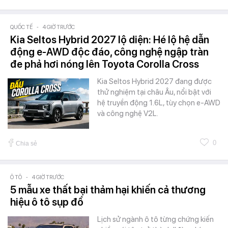
QUỐC TẾ
-
4 GIỜ TRƯỚC
Kia Seltos Hybrid 2027 lộ diện: Hé lộ hệ dẫn
động e-AWD độc đáo, công nghệ ngập tràn
đe phả hơi nóng lên Toyota Corolla Cross
Kia Seltos Hybrid 2027 đang được
thử nghiệm tại châu Âu, nổi bật với
hệ truyền động 1.6L, tùy chọn e-AWD
và công nghệ V2L.
0
Chia sẻ
Ô TÔ
-
4 GIỜ TRƯỚC
5 mẫu xe thất bại thảm hại khiến cả thương
hiệu ô tô sụp đổ
Lịch sử ngành ô tô từng chứng kiến