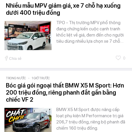
Nhiều mẫu MPV giảm giá, xe 7 chỗ hạ xuống
dưới 400 triệu đồng
TPO - Thị trường MPV phổ thông
đang chứng kiến cuộc cạnh tranh
khốc liệt về giá, đem đến cho người
tiêu dùng nhiều lựa chọn xe 7 chỗ…
0
Chia sẻ
TRONG NƯỚC
-
1 GIỜ TRƯỚC
Bóc giá gói ngoại thất BMW X5 M Sport: Hơn
200 triệu đồng, riêng phanh đắt gần bằng
chiếc VF 2
BMW X5 M Sport được nâng cấp
loạt phụ kiện M Performance trị giá
206,7 triệu đồng, riêng bộ phanh đã
chiếm 160 triệu đồng.