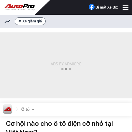
Bí mật Xe Biz
Xe giảm giá
Ô tô
Cơ hội nào cho ô tô điện cỡ nhỏ tại