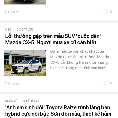
0
Chia sẻ
Ô TÔ
-
2 GIỜ TRƯỚC
Lỗi thường gặp trên mẫu SUV 'quốc dân'
Mazda CX-5: Người mua xe cũ cần biết
Dù là mẫu xe bán chạy nhất của
Mazda tại nhiều thị trường, Mazda
CX-5 vẫn không tránh khỏi những
hạn chế trong quá trình vận hành.
0
Chia sẻ
QUỐC TẾ
-
3 GIỜ TRƯỚC
'Anh em sinh đôi' Toyota Raize trình làng bản
hybrid cực nổi bật: Sơn đổi màu, thiết kế hầm