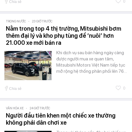
0
Chia sẻ
TRONG NƯỚC
-
23 GIỜ TRƯỚC
Nằm trong top 4 thị trường, Mitsubishi bơm
thêm đại lý và kho phụ tùng để ‘nuôi’ hơn
21.000 xe mới bán ra
Khi dịch vụ sau bán hàng ngày càng
được người mua xe quan tâm,
Mitsubishi Motors Việt Nam tiếp tục
mở rộng hệ thống phân phối lên 76…
0
Chia sẻ
VĂN HÓA XE
-
24 GIỜ TRƯỚC
Người đầu tiên khen một chiếc xe thường
không phải dân chơi xe