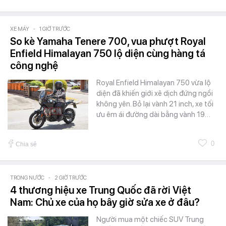
XE MÁY
-
1 GIỜ TRƯỚC
So kè Yamaha Tenere 700, vua phượt Royal
Enfield Himalayan 750 lộ diện cùng hàng tá
công nghệ
Royal Enfield Himalayan 750 vừa lộ
diện đã khiến giới xê dịch đứng ngồi
không yên. Bỏ lại vành 21 inch, xe tối
ưu êm ái đường dài bằng vành 19…
0
Chia sẻ
TRONG NƯỚC
-
2 GIỜ TRƯỚC
4 thương hiệu xe Trung Quốc đã rời Việt
Nam: Chủ xe của họ bây giờ sửa xe ở đâu?
Người mua một chiếc SUV Trung