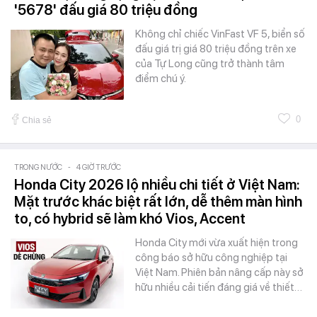
'5678' đấu giá 80 triệu đồng
Không chỉ chiếc VinFast VF 5, biển số
đấu giá trị giá 80 triệu đồng trên xe
của Tự Long cũng trở thành tâm
điểm chú ý.
0
Chia sẻ
TRONG NƯỚC
-
4 GIỜ TRƯỚC
Honda City 2026 lộ nhiều chi tiết ở Việt Nam:
Mặt trước khác biệt rất lớn, dễ thêm màn hình
to, có hybrid sẽ làm khó Vios, Accent
Honda City mới vừa xuất hiện trong
công báo sở hữu công nghiệp tại
Việt Nam. Phiên bản nâng cấp này sở
hữu nhiều cải tiến đáng giá về thiết…