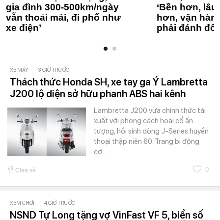
gia đình 300-500km/ngày
‘Bền hơn, lâu 
vẫn thoải mái, đi phố như
hơn, vận hàn
xe điện’
phải đánh đổi
XE MÁY
-
3 GIỜ TRƯỚC
Thách thức Honda SH, xe tay ga Ý Lambretta
J200 lộ diện sở hữu phanh ABS hai kênh
Lambretta J200 vừa chính thức tái
xuất với phong cách hoài cổ ấn
tượng, hồi sinh dòng J-Series huyền
thoại thập niên 60. Trang bị động
cơ…
0
Chia sẻ
XEM CHƠI
-
4 GIỜ TRƯỚC
NSND Tự Long tặng vợ VinFast VF 5, biển số