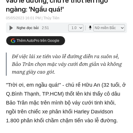
vào lễ đường, chú rể thốt lên ngỡ
ngàng: 'Ngầu quá!'
05/05/2023 16:01 PM
| Thủy Tiên
Nghe đọc bài
2:51
Thêm AutoPro trên Google
Để việc lái xe tiến vào lễ đường diễn ra suôn sẻ,
Bảo Trân chọn mặc váy cưới đơn giản và không
mang giày cao gót.
"Trời ơi, em ngầu quá!" - chú rể Hữu An (32 tuổi, ở
Q.Bình Thạnh, TP.HCM) thốt lên khi thấy cô dâu
Bảo Trân mặc trên mình bộ váy cưới tinh khôi,
ngồi trên chiếc xe phân khối Harley Davidson
1.800 phân khối chầm chậm tiến vào lễ đường.