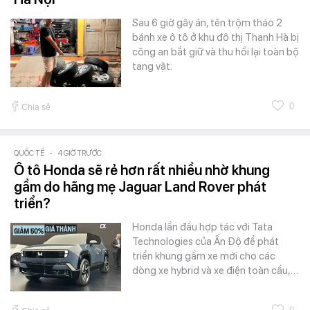
Sau 6 giờ gây án, tên trộm tháo 2
bánh xe ô tô ở khu đô thị Thanh Hà bị
công an bắt giữ và thu hồi lại toàn bộ
tang vật.
0
Chia sẻ
QUỐC TẾ
-
4 GIỜ TRƯỚC
Ô tô Honda sẽ rẻ hơn rất nhiều nhờ khung
gầm do hãng mẹ Jaguar Land Rover phát
triển?
Honda lần đầu hợp tác với Tata
Technologies của Ấn Độ để phát
triển khung gầm xe mới cho các
dòng xe hybrid và xe điện toàn cầu,…