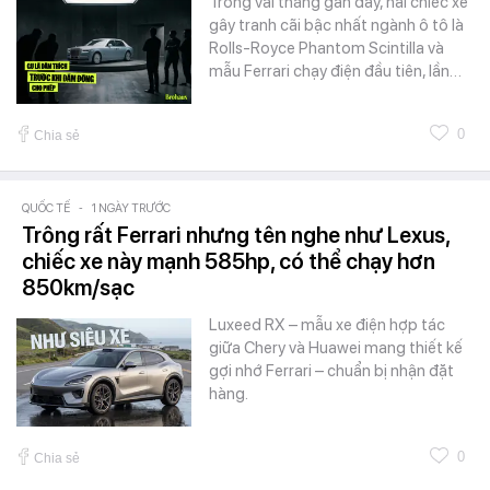
Trong vài tháng gần đây, hai chiếc xe
gây tranh cãi bậc nhất ngành ô tô là
Rolls-Royce Phantom Scintilla và
mẫu Ferrari chạy điện đầu tiên, lần…
0
Chia sẻ
QUỐC TẾ
-
1 NGÀY TRƯỚC
Trông rất Ferrari nhưng tên nghe như Lexus,
chiếc xe này mạnh 585hp, có thể chạy hơn
850km/sạc
Luxeed RX – mẫu xe điện hợp tác
giữa Chery và Huawei mang thiết kế
gợi nhớ Ferrari – chuẩn bị nhận đặt
hàng.
0
Chia sẻ