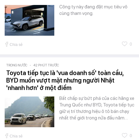
Công ty này đang đặt mục tiêu vô
cùng tham vọng.
0
Chia sẻ
TRONG NƯỚC
-
42 PHÚT TRƯỚC
Toyota tiếp tục là 'vua doanh số' toàn cầu,
BYD muốn vượt mặt nhưng người Nhật
'nhanh hơn' ở một điểm
Bất chấp sự bứt phá của các hãng xe
Trung Quốc như BYD, Toyota tiếp tục
giữ vị trí thương hiệu ô tô bán chạy
nhất thế giới trong nửa đầu năm…
0
Chia sẻ