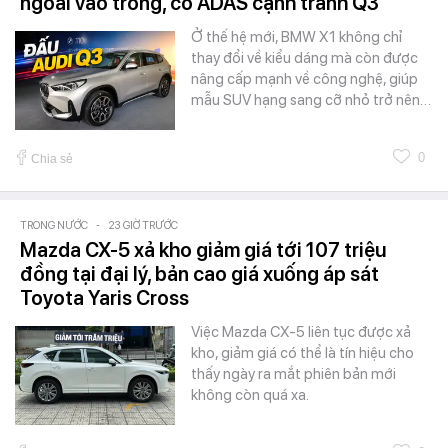
ngoài vào trong, có ADAS cạnh tranh Q3
Ở thế hệ mới, BMW X1 không chỉ
thay đổi về kiểu dáng mà còn được
nâng cấp mạnh về công nghệ, giúp
mẫu SUV hạng sang cỡ nhỏ trở nên…
0
Chia sẻ
TRONG NƯỚC
-
23 GIỜ TRƯỚC
Mazda CX-5 xả kho giảm giá tới 107 triệu
đồng tại đại lý, bản cao giá xuống áp sát
Toyota Yaris Cross
Việc Mazda CX-5 liên tục được xả
kho, giảm giá có thể là tín hiệu cho
thấy ngày ra mắt phiên bản mới
không còn quá xa.