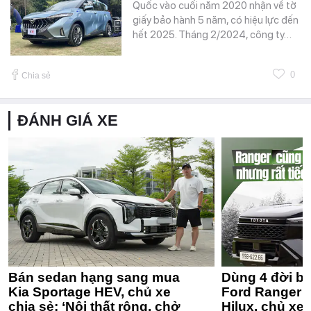
Quốc vào cuối năm 2020 nhận về tờ
giấy bảo hành 5 năm, có hiệu lực đến
hết 2025. Tháng 2/2024, công ty…
0
Chia sẻ
ĐÁNH GIÁ XE
Bán sedan hạng sang mua
Dùng 4 đời bá
Kia Sportage HEV, chủ xe
Ford Ranger 
chia sẻ: ‘Nội thất rộng, chở
Hilux, chủ xe 