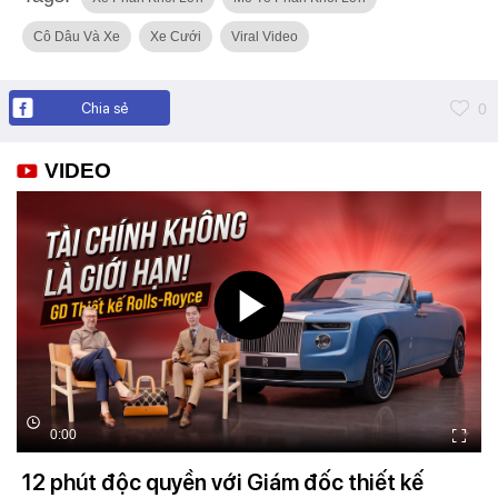
Cô Dâu Và Xe
Xe Cưới
Viral Video
Chia sẻ
0
VIDEO
0:00
12 phút độc quyền với Giám đốc thiết kế