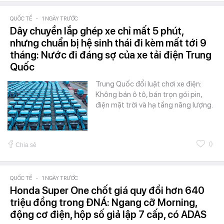
QUỐC TẾ
-
1 NGÀY TRƯỚC
Dây chuyền lắp ghép xe chỉ mất 5 phút,
nhưng chuẩn bị hệ sinh thái đi kèm mất tới 9
tháng: Nước đi đáng sợ của xe tải điện Trung
Quốc
Trung Quốc đổi luật chơi xe điện:
Không bán ô tô, bán trọn gói pin,
điện mặt trời và hạ tầng năng lượng.
0
Chia sẻ
QUỐC TẾ
-
1 NGÀY TRƯỚC
Honda Super One chốt giá quy đổi hơn 640
triệu đồng trong ĐNÁ: Ngang cỡ Morning,
động cơ điện, hộp số giả lập 7 cấp, có ADAS