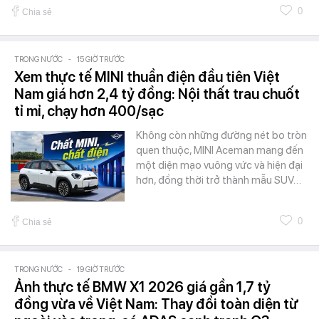
0
Chia sẻ
TRONG NƯỚC
-
15 GIỜ TRƯỚC
Xem thực tế MINI thuần điện đầu tiên Việt
Nam giá hơn 2,4 tỷ đồng: Nội thất trau chuốt
tỉ mỉ, chạy hơn 400/sạc
Không còn những đường nét bo tròn
quen thuộc, MINI Aceman mang đến
một diện mạo vuông vức và hiện đại
hơn, đồng thời trở thành mẫu SUV…
0
Chia sẻ
TRONG NƯỚC
-
19 GIỜ TRƯỚC
Ảnh thực tế BMW X1 2026 giá gần 1,7 tỷ
đồng vừa về Việt Nam: Thay đổi toàn diện từ