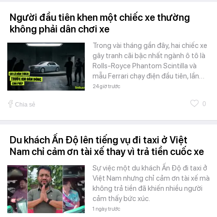
Người đầu tiên khen một chiếc xe thường
không phải dân chơi xe
Trong vài tháng gần đây, hai chiếc xe
gây tranh cãi bậc nhất ngành ô tô là
Rolls-Royce Phantom Scintilla và
mẫu Ferrari chạy điện đầu tiên, lần…
24 giờ trước
0
Chia sẻ
Du khách Ấn Độ lên tiếng vụ đi taxi ở Việt
Nam chỉ cảm ơn tài xế thay vì trả tiền cuốc xe
Sự việc một du khách Ấn Độ đi taxi ở
Việt Nam nhưng chỉ cảm ơn tài xế mà
không trả tiền đã khiến nhiều người
cảm thấy bức xúc.
1 ngày trước