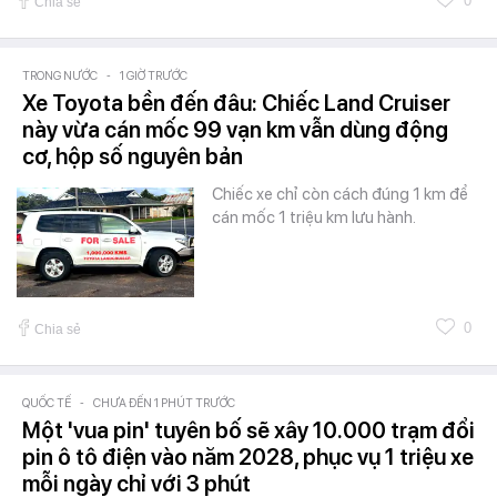
0
Chia sẻ
TRONG NƯỚC
-
1 GIỜ TRƯỚC
Xe Toyota bền đến đâu: Chiếc Land Cruiser
này vừa cán mốc 99 vạn km vẫn dùng động
cơ, hộp số nguyên bản
Chiếc xe chỉ còn cách đúng 1 km để
cán mốc 1 triệu km lưu hành.
0
Chia sẻ
QUỐC TẾ
-
CHƯA ĐẾN 1 PHÚT TRƯỚC
Một 'vua pin' tuyên bố sẽ xây 10.000 trạm đổi
pin ô tô điện vào năm 2028, phục vụ 1 triệu xe
mỗi ngày chỉ với 3 phút