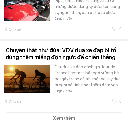
Pips ) mua nhiều xe sang, siêu xe
nhưng được đăng ký dưới tên công
ty, người thân, bạn bè hoặc chưa…
2 ngày trước
0
Chia sẻ
Chuyện thật như đùa: VĐV đua xe đạp bị tố
dùng thêm miếng độn ngực để chiến thắng
Giải đua xe đạp danh giá Tour de
France Femmes bất ngờ vướng bê
bối gây tranh cãi khi một số tay đua
bị nghi cố tình nhét thêm đệm vào…
2 ngày trước
0
Chia sẻ
Xem thêm