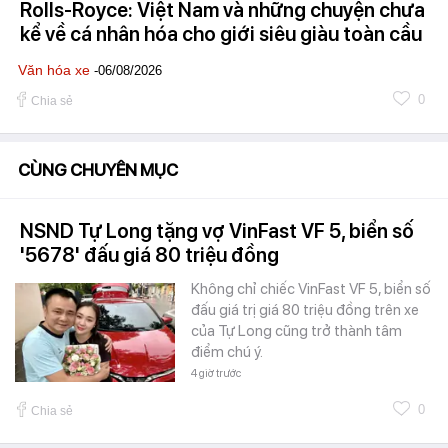
Rolls-Royce: Việt Nam và những chuyện chưa
kể về cá nhân hóa cho giới siêu giàu toàn cầu
Văn hóa xe
-06/08/2026
0
Chia sẻ
CÙNG CHUYÊN MỤC
NSND Tự Long tặng vợ VinFast VF 5, biển số
'5678' đấu giá 80 triệu đồng
Không chỉ chiếc VinFast VF 5, biển số
đấu giá trị giá 80 triệu đồng trên xe
của Tự Long cũng trở thành tâm
điểm chú ý.
4 giờ trước
0
Chia sẻ