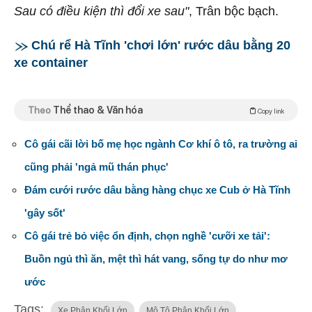
Sau có điều kiện thì đổi xe sau"
, Trân bộc bạch.
Chú rể Hà Tĩnh 'chơi lớn' rước dâu bằng 20
xe container
Theo
Thể thao & Văn hóa
Copy link
Cô gái cãi lời bố mẹ học ngành Cơ khí ô tô, ra trường ai
cũng phải 'ngả mũ thán phục'
Đám cưới rước dâu bằng hàng chục xe Cub ở Hà Tĩnh
'gây sốt'
Cô gái trẻ bỏ việc ổn định, chọn nghề 'cưỡi xe tải':
Buồn ngủ thì ăn, mệt thì hát vang, sống tự do như mơ
ước
Tags:
Xe Phân Khối Lớn
Mô Tô Phân Khối Lớn