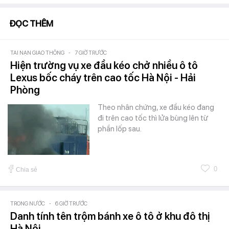
ĐỌC THÊM
TAI NẠN GIAO THÔNG
-
7 GIỜ TRƯỚC
Hiện trường vụ xe đầu kéo chở nhiều ô tô
Lexus bốc cháy trên cao tốc Hà Nội - Hải
Phòng
Theo nhân chứng, xe đầu kéo đang
đi trên cao tốc thì lửa bùng lên từ
phần lốp sau.
0
Chia sẻ
TRONG NƯỚC
-
6 GIỜ TRƯỚC
Danh tính tên trộm bánh xe ô tô ở khu đô thị
Hà Nội