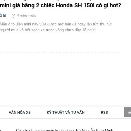
mini giá bằng 2 chiếc Honda SH 150i có gì hot?
Ô tô
4 năm trước
Mẫu ô tô điện mini này vừa được mở bán đã ngay lập tức thu hút
người mua và hết sạch xe trong vòng chưa đầy 18 phút.
VĂN HÓA XE
KỸ THUẬT VÀ TƯ VẤN
RSS
p.
Chịu trách nhiệm quản lý nội dung: Bà Nguyễn Bích Minh