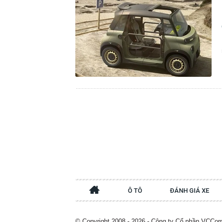
Ô TÔ
ĐÁNH GIÁ XE
© Copyright 2008 - 2026 - Công ty Cổ phần VCCor