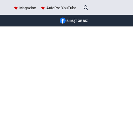
Magazine
AutoPro YouTube
BÍ MẬT XE BIZ