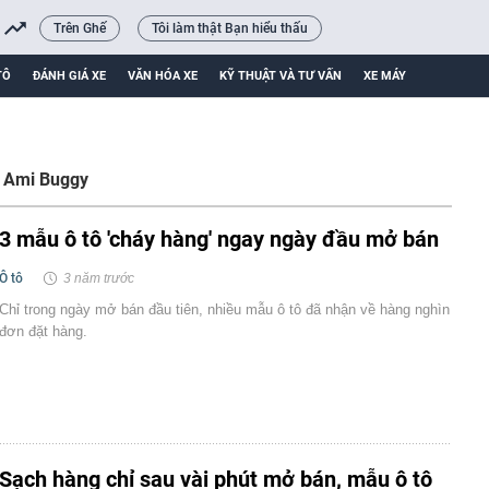
Trên Ghế
Tôi làm thật Bạn hiểu thấu
TÔ
ĐÁNH GIÁ XE
VĂN HÓA XE
KỸ THUẬT VÀ TƯ VẤN
XE MÁY
y Ami Buggy
3 mẫu ô tô 'cháy hàng' ngay ngày đầu mở bán
Ô tô
3 năm trước
Chỉ trong ngày mở bán đầu tiên, nhiều mẫu ô tô đã nhận về hàng nghìn
đơn đặt hàng.
Sạch hàng chỉ sau vài phút mở bán, mẫu ô tô