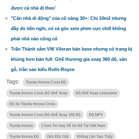
được cả nhà đi theo’
"Căn nhà di động" của cô nàng 30+: Chỉ 10m2 nhưng
đầy đủ tiện nghi, có cả góc xem phim cực chill không
phải nhà nào cũng có
Trấn Thành sắm VW Viloran bản base nhưng có trang bị
khủng hơn bản full: Ghế thương gia xoay 360 độ, sàn
gỗ, trần sao kiểu Rolls-Royce
Tags:
Toyota Innova Cross Độ
Toyota Innova Cross Độ Ghế Xoay
Độ Ghế Xoay Limousine
Độ Xe Toyota Innova Cross
Toyota Innova Cross Độ Ghế Xoay 180 Độ
Độ MPV
Toyota Innova
Chùm Tin Hay Về Xe Độ Tại Việt Nam
Toyota Innova Độ
Góc Độc Giả
Không Lên Sao Thấy