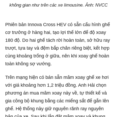
không gian như trên các xe limousine. Ảnh: NVCC
Phiên bản Innova Cross HEV có sẵn cấu hình ghế
cơ trưởng ở hàng hai, tạo lợi thế lớn để độ xoay
180 độ. Do hai ghế tách rời hoàn toàn, sở hữu ray
trượt, tựa tay và đệm bắp chân riêng biệt, kết hợp
cùng khoảng trống ở giữa, nên khi xoay ghế hoàn
toàn không sợ vướng.
Trên mạng hiện có bán sẵn mâm xoay ghế xe hơi
với giá khoảng hơn 1,2 triệu đồng. Anh Hải chọn
phương án mua mâm xoay này về, tự thiết kế và
gia công bộ khung bằng các miếng sắt để gắn lên
ghế. Hệ thống này giữ nguyên rãnh ray nguyên
bản của xe. Sau khi lắp đặt mâm xoay và khung,