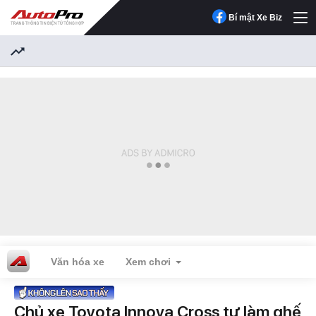
Bí mật Xe Biz
Văn hóa xe
Xem chơi
Chủ xe Toyota Innova Cross tự làm ghế