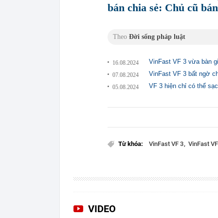
bán chia sẻ: Chủ cũ bá
Theo
Đời sống pháp luật
VinFast VF 3 vừa bàn gia
16.08.2024
VinFast VF 3 bất ngờ ch
07.08.2024
VF 3 hiện chỉ có thể sạc
05.08.2024
Từ khóa:
VinFast VF 3
VinFast V
VIDEO