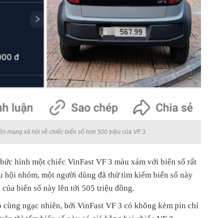
ên mạng xã hội về chiếc biển số hơn 500 triệu của VF 3.
 bức hình một chiếc VinFast VF 3 màu xám với biển số rất
ều hội nhóm, một người dùng đã thử tìm kiếm biển số này
 của biển số này lên tới 505 triệu đồng.
ô cùng ngạc nhiên, bởi VinFast VF 3 có không kèm pin chỉ