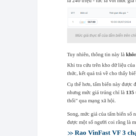
là 240 triệu - tức là với mức giá
Mức giá thực tế của tấm biển trên ch
Tuy nhiên, thông tin này là
khôn
Khi tra cứu trên kho dữ liệu củ
thức, kết quả trả về cho thấy bi
Cụ thể hơn, tấm biển này được 
nhưng mức giá trúng chỉ là
135 
thổi" qua mạng xã hội.
Song, mức giá của tấm biển số n
được một số người coi rằng là mó
Rao VinFast VF 3 chạ