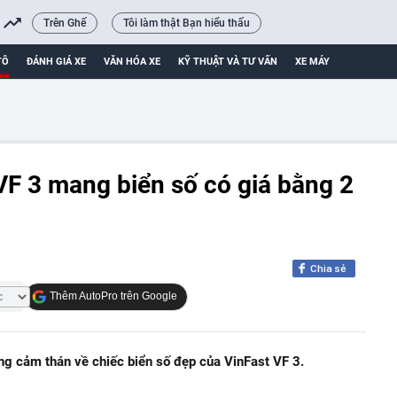
Trên Ghế
Tôi làm thật Bạn hiểu thấu
TÔ
ĐÁNH GIÁ XE
VĂN HÓA XE
KỸ THUẬT VÀ TƯ VẤN
XE MÁY
VF 3 mang biển số có giá bằng 2
Chia sẻ
Thêm AutoPro trên Google
ng cảm thán về chiếc biển số đẹp của VinFast VF 3.