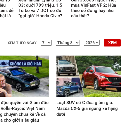
er FJ
Xem nhanh Lynk & Co
Gần 30.000 người Việt
iêu
03: dưới 799 triệu, 1.5
mua VinFast VF 2: Hùa
giới vật chất.
tem, dễ
Turbo và 7 DCT có đủ
theo số đông hay nhu
hật là
"gạt giò" Honda Civic?
cầu thật?
XEM
XEM THEO NGÀY
 độc quyền với Giám đốc
Loạt SUV cỡ C đua giảm giá:
ế Rolls-Royce: Việt Nam
Mazda CX-5 giá ngang xe hạng
g chuyện chưa kể về cá
dưới
a cho giới siêu giàu