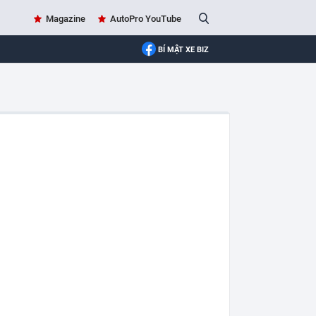
Magazine
AutoPro YouTube
BÍ MẬT XE BIZ