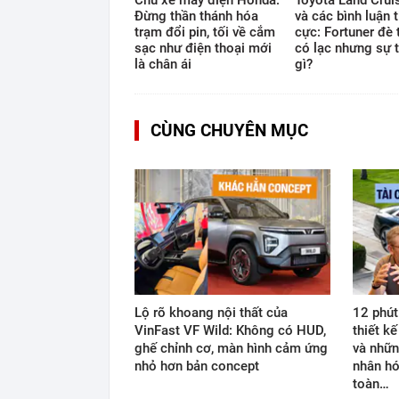
Chủ xe máy điện Honda:
Toyota Land Cruis
Đừng thần thánh hóa
và các bình luận t
trạm đổi pin, tối về cắm
cực: Fortuner đè 
sạc như điện thoại mới
có lạc nhưng sự t
là chân ái
gì?
CÙNG CHUYÊN MỤC
Lộ rõ khoang nội thất của
12 phút
VinFast VF Wild: Không có HUD,
thiết k
ghế chỉnh cơ, màn hình cảm ứng
và nhữn
nhỏ hơn bản concept
nhân hó
toàn…