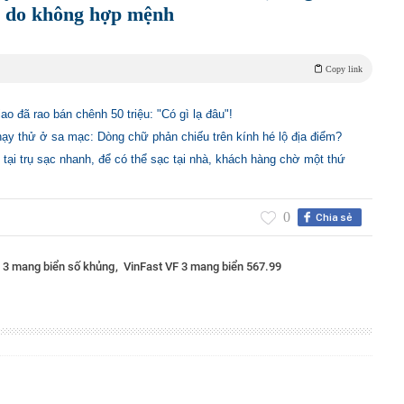
n do không hợp mệnh
Copy link
o đã rao bán chênh 50 triệu: "Có gì lạ đâu"!
ạy thử ở sa mạc: Dòng chữ phản chiếu trên kính hé lộ địa điểm?
 tại trụ sạc nhanh, để có thể sạc tại nhà, khách hàng chờ một thứ
0
Chia sẻ
F 3 mang biển số khủng
VinFast VF 3 mang biển 567.99