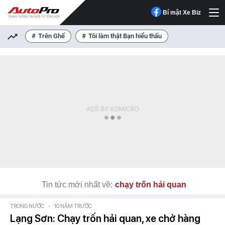
Bí mật Xe Biz
Trên Ghế
Tôi làm thật Bạn hiểu thấu
Tin tức mới nhất về:
chạy trốn hải quan
TRONG NƯỚC
-
10 NĂM TRƯỚC
Lạng Sơn: Chạy trốn hải quan, xe chở hàng