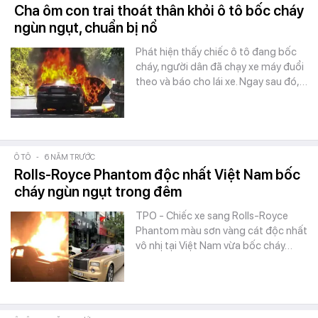
Cha ôm con trai thoát thân khỏi ô tô bốc cháy
ngùn ngụt, chuẩn bị nổ
Phát hiện thấy chiếc ô tô đang bốc
cháy, người dân đã chạy xe máy đuổi
theo và báo cho lái xe. Ngay sau đó,…
Ô TÔ
-
6 NĂM TRƯỚC
Rolls-Royce Phantom độc nhất Việt Nam bốc
cháy ngùn ngụt trong đêm
TPO - Chiếc xe sang Rolls-Royce
Phantom màu sơn vàng cát độc nhất
vô nhị tại Việt Nam vừa bốc cháy…