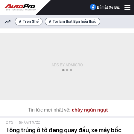
Bí mật Xe Biz
Trên Ghế
Tôi làm thật Bạn hiểu thấu
Tin tức mới nhất về:
cháy ngùn ngụt
Ô TÔ
-
5 NĂM TRƯỚC
Tông trúng ô tô đang quay đầu, xe máy bốc