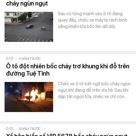
cháy ngùn ngụt
Sau cú tông mạnh vào ô tô đang
quay đầu, chiếc xe máy bị rách bình
xăng khiến lửa bốc lên dữ dội.
Ô TÔ
-
5 NĂM TRƯỚC
Ô tô đột nhiên bốc cháy trơ khung khi đỗ trên
đường Tuệ Tĩnh
Chiếc xe ô tô bất ngờ bốc cháy ngùn
ngụt khi đang đỗ trên vỉa hè. Sau khi
dập tắt ngọn lửa, chiếc xe chỉ còn…
Ô TÔ
-
6 NĂM TRƯỚC