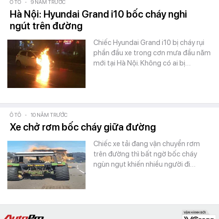
Ô TÔ
-
9 NĂM TRƯỚC
Hà Nội: Hyundai Grand i10 bốc cháy nghi
ngút trên đường
Chiếc Hyundai Grand i10 bị cháy rụi
phần đầu xe trong cơn mưa đầu năm
mới tại Hà Nội. Không có ai bị…
Ô TÔ
-
10 NĂM TRƯỚC
Xe chở rơm bốc cháy giữa đường
Chiếc xe tải đang vận chuyển rơm
trên đường thì bất ngờ bốc cháy
ngùn ngụt khiến nhiều người đi…