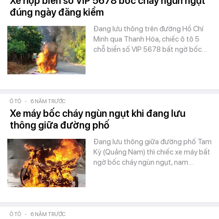
Xế hộp biển số VIP 5678 bốc cháy ngùn ngụt
đúng ngày đăng kiểm
Đang lưu thông trên đường Hồ Chí
Minh qua Thanh Hóa, chiếc ô tô 5
chỗ biển số VIP 5678 bất ngờ bốc…
Ô TÔ
-
6 NĂM TRƯỚC
Xe máy bốc cháy ngùn ngụt khi đang lưu
thông giữa đường phố
Đang lưu thông giữa đường phố Tam
Kỳ (Quảng Nam) thì chiếc xe máy bất
ngờ bốc cháy ngùn ngụt, nam…
Ô TÔ
-
6 NĂM TRƯỚC