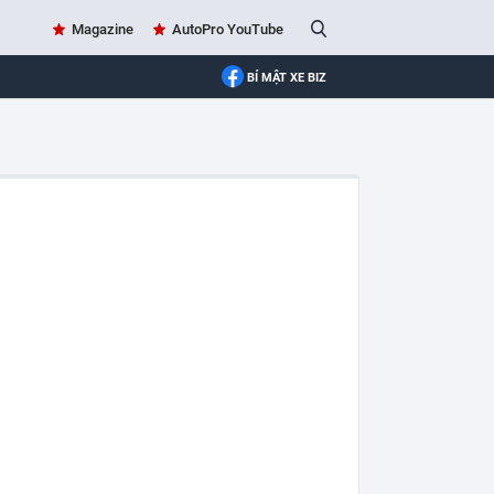
Magazine
AutoPro YouTube
BÍ MẬT XE BIZ