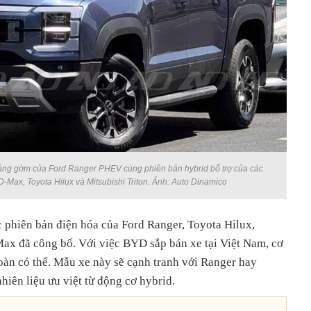
áng gờm của Ford Ranger PHEV cùng phiên bản hybrid bổ trợ của các
-Max, Toyota Hilux và Mitsubishi Triton. Ảnh: Auto Dinamico
c phiên bản điện hóa của Ford Ranger, Toyota Hilux,
Max đã công bố. Với việc BYD sắp bán xe tại Việt Nam, cơ
oàn có thể. Mẫu xe này sẽ cạnh tranh với Ranger hay
hiên liệu ưu việt từ động cơ hybrid.