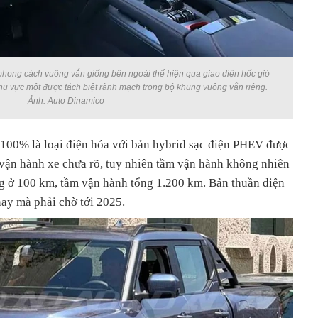
 phong cách vuông vắn giống bên ngoài thể hiện qua giao diện hốc gió
hu vực một được tách biệt rành mạch trong bộ khung vuông vắn riêng.
Ảnh: Auto Dinamico
100% là loại điện hóa với bản hybrid sạc điện PHEV được
 vận hành xe chưa rõ, tuy nhiên tầm vận hành không nhiên
 ở 100 km, tầm vận hành tổng 1.200 km. Bản thuần điện
nay mà phải chờ tới 2025.