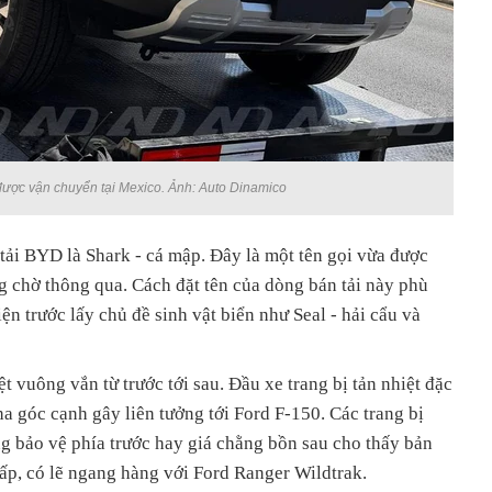
được vận chuyển tại Mexico. Ảnh: Auto Dinamico
tải BYD là Shark - cá mập. Đây là một tên gọi vừa được
chờ thông qua. Cách đặt tên của dòng bán tải này phù
n trước lấy chủ đề sinh vật biển như Seal - hải cẩu và
t vuông vắn từ trước tới sau. Đầu xe trang bị tản nhiệt đặc
 góc cạnh gây liên tưởng tới Ford F-150. Các trang bị
g bảo vệ phía trước hay giá chằng bồn sau cho thấy bản
cấp, có lẽ ngang hàng với Ford Ranger Wildtrak.