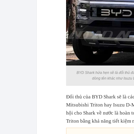
BYD Shark hứa hẹn sẽ là đối thủ đ
dòng tên khác như Isuzu D
Đối thủ của BYD Shark sẽ là cá
Mitsubishi Triton hay Isuzu D-
hội cho Shark về nước là hoàn t
Triton bằng khả năng tiết kiệm n