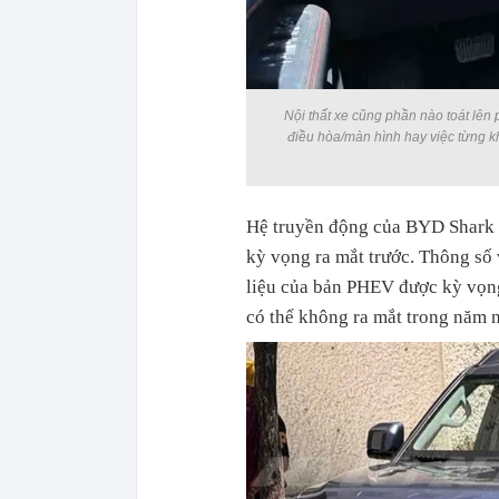
Nội thất xe cũng phần nào toát lên
điều hòa/màn hình hay việc từng k
Hệ truyền động của BYD Shark 
kỳ vọng ra mắt trước. Thông số
liệu của bản PHEV được kỳ vọng
có thể không ra mắt trong năm 