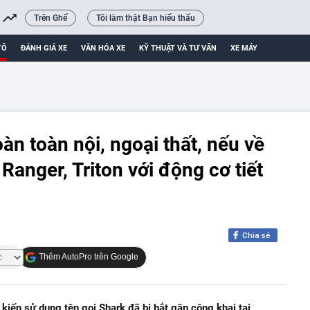
Trên Ghế
Tôi làm thật Bạn hiểu thấu
TÔ
ĐÁNH GIÁ XE
VĂN HÓA XE
KỸ THUẬT VÀ TƯ VẤN
XE MÁY
àn toàn nội, ngoại thất, nếu về
Ranger, Triton với động cơ tiết
Chia sẻ
Thêm AutoPro trên Google
kiến sử dụng tên gọi Shark đã bị bắt gặp công khai tại