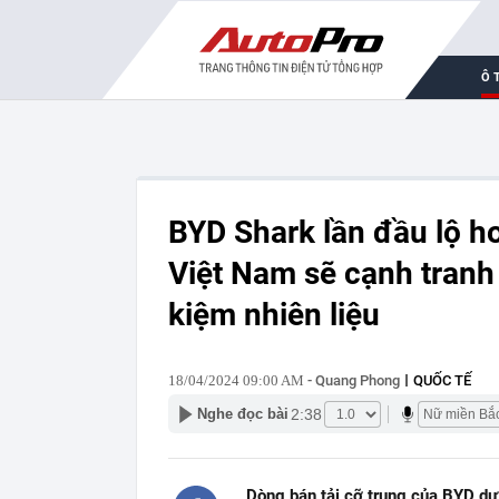
Ô 
BYD Shark lần đầu lộ ho
Việt Nam sẽ cạnh tranh 
kiệm nhiên liệu
18/04/2024 09:00 AM
- Quang Phong
QUỐC TẾ
2:38
Nghe đọc bài
Dòng bán tải cỡ trung của BYD dự 