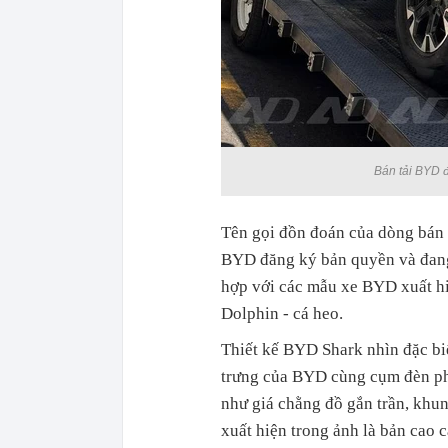
Bán tải BYD 
Tên gọi đồn đoán của dòng bán 
BYD đăng ký bản quyền và đang 
hợp với các mẫu xe BYD xuất hiệ
Dolphin - cá heo.
Thiết kế BYD Shark nhìn đặc biệ
trưng của BYD cùng cụm đèn pha
như giá chằng đồ gắn trần, khun
xuất hiện trong ảnh là bản cao 