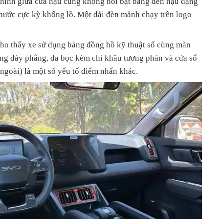
hính giữa cửa hậu cũng không nổi bật bằng đèn hậu dạng
thước cực kỳ khổng lồ. Một dải đèn mảnh chạy trên logo
cho thấy xe sử dụng bảng đồng hồ kỹ thuật số cùng màn
ăng đáy phẳng, da bọc kèm chỉ khâu tương phản và cửa sổ
 ngoài) là một số yếu tố điểm nhấn khác.