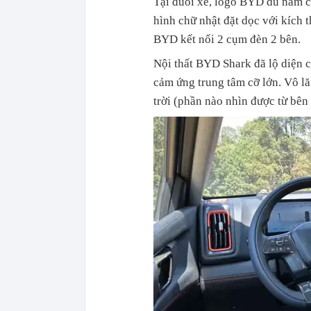
Tại đuôi xe, logo BYD dù nằm c
hình chữ nhật đặt dọc với kích 
BYD kết nối 2 cụm đèn 2 bên.
Nội thất BYD Shark đã lộ diện 
cảm ứng trung tâm cỡ lớn. Vô l
trời (phần nào nhìn được từ bên