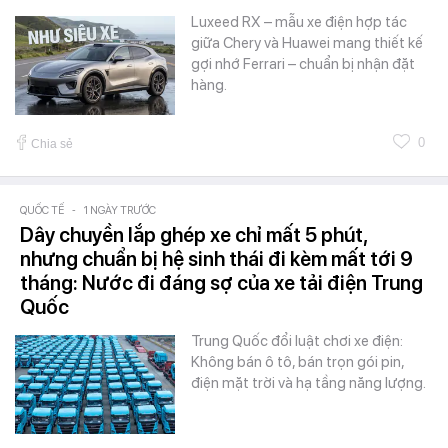
Luxeed RX – mẫu xe điện hợp tác
giữa Chery và Huawei mang thiết kế
gợi nhớ Ferrari – chuẩn bị nhận đặt
hàng.
0
Chia sẻ
QUỐC TẾ
-
1 NGÀY TRƯỚC
Dây chuyền lắp ghép xe chỉ mất 5 phút,
nhưng chuẩn bị hệ sinh thái đi kèm mất tới 9
tháng: Nước đi đáng sợ của xe tải điện Trung
Quốc
Trung Quốc đổi luật chơi xe điện:
Không bán ô tô, bán trọn gói pin,
điện mặt trời và hạ tầng năng lượng.