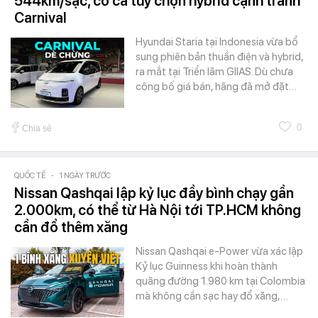
544km/sạc, có cả tùy chọn hybrid cạnh tranh
Carnival
Hyundai Staria tại Indonesia vừa bổ
sung phiên bản thuần điện và hybrid,
ra mắt tại Triển lãm GIIAS. Dù chưa
công bố giá bán, hãng đã mở đặt…
0
Chia sẻ
QUỐC TẾ
-
1 NGÀY TRƯỚC
Nissan Qashqai lập kỷ lục đầy bình chạy gần
2.000km, có thể từ Hà Nội tới TP.HCM không
cần đổ thêm xăng
Nissan Qashqai e-Power vừa xác lập
Kỷ lục Guinness khi hoàn thành
quãng đường 1.980 km tại Colombia
mà không cần sạc hay đổ xăng,…