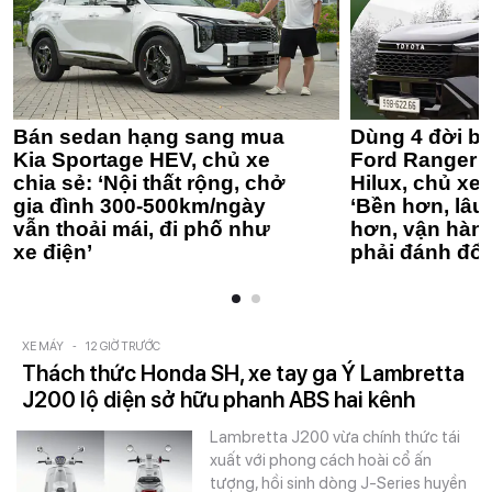
Bán sedan hạng sang mua
Dùng 4 đời bá
Kia Sportage HEV, chủ xe
Ford Ranger 
chia sẻ: ‘Nội thất rộng, chở
Hilux, chủ xe 
gia đình 300-500km/ngày
‘Bền hơn, lâu 
vẫn thoải mái, đi phố như
hơn, vận hàn
xe điện’
phải đánh đổi
XE MÁY
-
12 GIỜ TRƯỚC
Thách thức Honda SH, xe tay ga Ý Lambretta
J200 lộ diện sở hữu phanh ABS hai kênh
Lambretta J200 vừa chính thức tái
xuất với phong cách hoài cổ ấn
tượng, hồi sinh dòng J-Series huyền