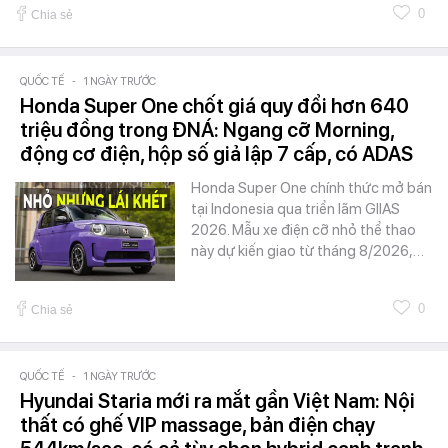
0
Chia sẻ
QUỐC TẾ
-
1 NGÀY TRƯỚC
Honda Super One chốt giá quy đổi hơn 640
triệu đồng trong ĐNÁ: Ngang cỡ Morning,
động cơ điện, hộp số giả lập 7 cấp, có ADAS
Honda Super One chính thức mở bán
tại Indonesia qua triển lãm GIIAS
2026. Mẫu xe điện cỡ nhỏ thể thao
này dự kiến giao từ tháng 8/2026,…
0
Chia sẻ
QUỐC TẾ
-
1 NGÀY TRƯỚC
Hyundai Staria mới ra mắt gần Việt Nam: Nội
thất có ghế VIP massage, bản điện chạy