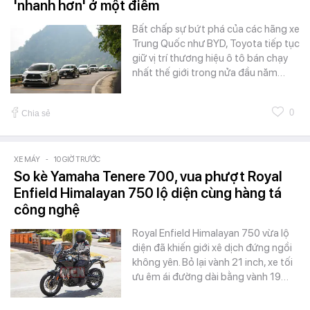
'nhanh hơn' ở một điểm
Bất chấp sự bứt phá của các hãng xe
Trung Quốc như BYD, Toyota tiếp tục
giữ vị trí thương hiệu ô tô bán chạy
nhất thế giới trong nửa đầu năm…
0
Chia sẻ
XE MÁY
-
10 GIỜ TRƯỚC
So kè Yamaha Tenere 700, vua phượt Royal
Enfield Himalayan 750 lộ diện cùng hàng tá
công nghệ
Royal Enfield Himalayan 750 vừa lộ
diện đã khiến giới xê dịch đứng ngồi
không yên. Bỏ lại vành 21 inch, xe tối
ưu êm ái đường dài bằng vành 19…