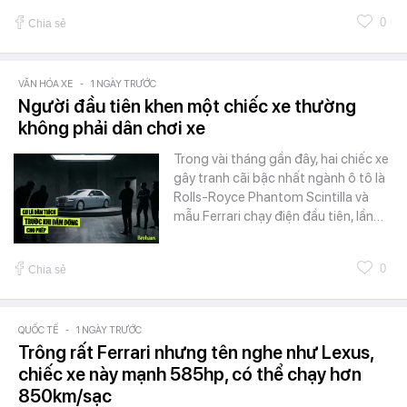
0
Chia sẻ
VĂN HÓA XE
-
1 NGÀY TRƯỚC
Người đầu tiên khen một chiếc xe thường
không phải dân chơi xe
Trong vài tháng gần đây, hai chiếc xe
gây tranh cãi bậc nhất ngành ô tô là
Rolls-Royce Phantom Scintilla và
mẫu Ferrari chạy điện đầu tiên, lần…
0
Chia sẻ
QUỐC TẾ
-
1 NGÀY TRƯỚC
Trông rất Ferrari nhưng tên nghe như Lexus,
chiếc xe này mạnh 585hp, có thể chạy hơn
850km/sạc