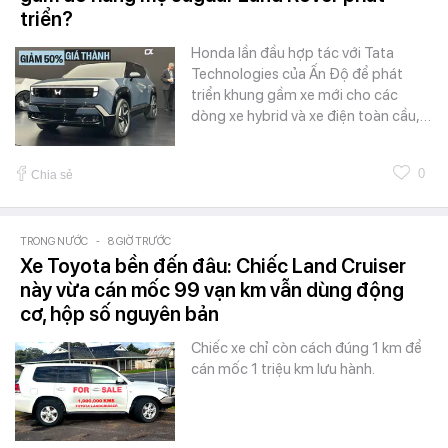
triển?
Honda lần đầu hợp tác với Tata
Technologies của Ấn Độ để phát
triển khung gầm xe mới cho các
dòng xe hybrid và xe điện toàn cầu,…
0
Chia sẻ
TRONG NƯỚC
-
8 GIỜ TRƯỚC
Xe Toyota bền đến đâu: Chiếc Land Cruiser
này vừa cán mốc 99 vạn km vẫn dùng động
cơ, hộp số nguyên bản
Chiếc xe chỉ còn cách đúng 1 km để
cán mốc 1 triệu km lưu hành.