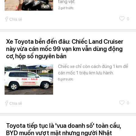
tang vật.
2 giờ trước
0
Chia sẻ
Xe Toyota bền đến đâu: Chiếc Land Cruiser
này vừa cán mốc 99 vạn km vẫn dùng động
cơ, hộp số nguyên bản
Chiếc xe chỉ còn cách đúng 1 km để
cán mốc 1 triệu km lưu hành.
8 giờ trước
0
Chia sẻ
Toyota tiếp tục là 'vua doanh số' toàn cầu,
BYD muốn vượt mặt nhưng người Nhật