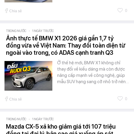
0
Chia sẻ
TRONG NƯỚC
-
1 NGÀY TRƯỚC
Ảnh thực tế BMW X1 2026 giá gần 1,7 tỷ
đồng vừa về Việt Nam: Thay đổi toàn diện từ
ngoài vào trong, có ADAS cạnh tranh Q3
Ở thế hệ mới, BMW X1 không chỉ
thay đổi về kiểu dáng mà còn được
nâng cấp mạnh về công nghệ, giúp
mẫu SUV hạng sang cỡ nhỏ trở nên…
0
Chia sẻ
TRONG NƯỚC
-
1 NGÀY TRƯỚC
Mazda CX-5 xả kho giảm giá tới 107 triệu
đồng tại đại lý, bản cao giá xuống áp sát