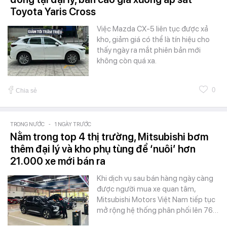
Toyota Yaris Cross
Việc Mazda CX-5 liên tục được xả
kho, giảm giá có thể là tín hiệu cho
thấy ngày ra mắt phiên bản mới
không còn quá xa.
0
Chia sẻ
TRONG NƯỚC
-
1 NGÀY TRƯỚC
Nằm trong top 4 thị trường, Mitsubishi bơm
thêm đại lý và kho phụ tùng để ‘nuôi’ hơn
21.000 xe mới bán ra
Khi dịch vụ sau bán hàng ngày càng
được người mua xe quan tâm,
Mitsubishi Motors Việt Nam tiếp tục
mở rộng hệ thống phân phối lên 76…