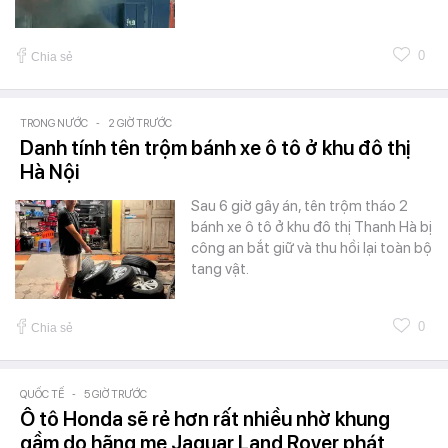
0
Chia sẻ
TRONG NƯỚC
-
2 GIỜ TRƯỚC
Danh tính tên trộm bánh xe ô tô ở khu đô thị
Hà Nội
Sau 6 giờ gây án, tên trộm tháo 2
bánh xe ô tô ở khu đô thị Thanh Hà bị
công an bắt giữ và thu hồi lại toàn bộ
tang vật.
0
Chia sẻ
QUỐC TẾ
-
5 GIỜ TRƯỚC
Ô tô Honda sẽ rẻ hơn rất nhiều nhờ khung
gầm do hãng mẹ Jaguar Land Rover phát