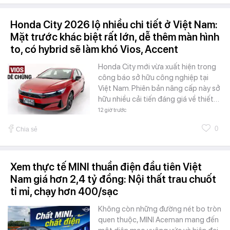
Honda City 2026 lộ nhiều chi tiết ở Việt Nam:
Mặt trước khác biệt rất lớn, dễ thêm màn hình
to, có hybrid sẽ làm khó Vios, Accent
Honda City mới vừa xuất hiện trong
công báo sở hữu công nghiệp tại
Việt Nam. Phiên bản nâng cấp này sở
hữu nhiều cải tiến đáng giá về thiết…
12 giờ trước
0
Chia sẻ
Xem thực tế MINI thuần điện đầu tiên Việt
Nam giá hơn 2,4 tỷ đồng: Nội thất trau chuốt
tỉ mỉ, chạy hơn 400/sạc
Không còn những đường nét bo tròn
quen thuộc, MINI Aceman mang đến