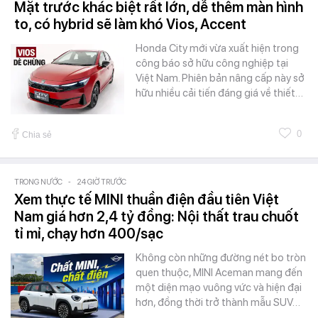
Mặt trước khác biệt rất lớn, dễ thêm màn hình
to, có hybrid sẽ làm khó Vios, Accent
Honda City mới vừa xuất hiện trong
công báo sở hữu công nghiệp tại
Việt Nam. Phiên bản nâng cấp này sở
hữu nhiều cải tiến đáng giá về thiết…
0
Chia sẻ
TRONG NƯỚC
-
24 GIỜ TRƯỚC
Xem thực tế MINI thuần điện đầu tiên Việt
Nam giá hơn 2,4 tỷ đồng: Nội thất trau chuốt
tỉ mỉ, chạy hơn 400/sạc
Không còn những đường nét bo tròn
quen thuộc, MINI Aceman mang đến
một diện mạo vuông vức và hiện đại
hơn, đồng thời trở thành mẫu SUV…