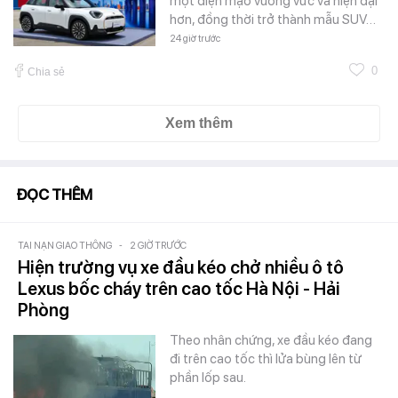
một diện mạo vuông vức và hiện đại
hơn, đồng thời trở thành mẫu SUV…
24 giờ trước
0
Chia sẻ
Xem thêm
ĐỌC THÊM
TAI NẠN GIAO THÔNG
-
2 GIỜ TRƯỚC
Hiện trường vụ xe đầu kéo chở nhiều ô tô
Lexus bốc cháy trên cao tốc Hà Nội - Hải
Phòng
Theo nhân chứng, xe đầu kéo đang
đi trên cao tốc thì lửa bùng lên từ
phần lốp sau.