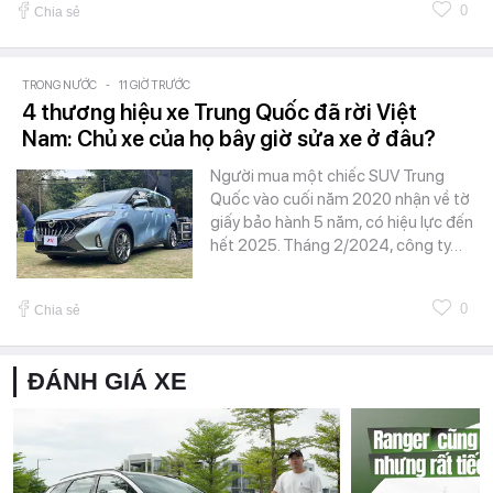
0
Chia sẻ
TRONG NƯỚC
-
11 GIỜ TRƯỚC
4 thương hiệu xe Trung Quốc đã rời Việt
Nam: Chủ xe của họ bây giờ sửa xe ở đâu?
Người mua một chiếc SUV Trung
Quốc vào cuối năm 2020 nhận về tờ
giấy bảo hành 5 năm, có hiệu lực đến
hết 2025. Tháng 2/2024, công ty…
0
Chia sẻ
ĐÁNH GIÁ XE