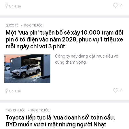
0
Chia sẻ
QUỐC TẾ
-
9 GIỜ TRƯỚC
Một 'vua pin' tuyên bố sẽ xây 10.000 trạm đổi
pin ô tô điện vào năm 2028, phục vụ 1 triệu xe
mỗi ngày chỉ với 3 phút
Công ty này đang đặt mục tiêu vô
cùng tham vọng.
0
Chia sẻ
TRONG NƯỚC
-
9 GIỜ TRƯỚC
Toyota tiếp tục là 'vua doanh số' toàn cầu,
BYD muốn vượt mặt nhưng người Nhật