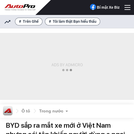
Bí mật Xe Biz
Trên Ghế
Tôi làm thật Bạn hiểu thấu
Ô tô
Trong nước
BYD sắp ra mắt xe mới ở Việt Nam