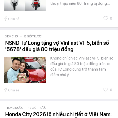
thoại thập niên 60. Trang bị động…
0
Chia sẻ
XEM CHƠI
-
12 GIỜ TRƯỚC
NSND Tự Long tặng vợ VinFast VF 5, biển số
'5678' đấu giá 80 triệu đồng
Không chỉ chiếc VinFast VF 5, biển số
đấu giá trị giá 80 triệu đồng trên xe
của Tự Long cũng trở thành tâm
điểm chú ý.
0
Chia sẻ
TRONG NƯỚC
-
12 GIỜ TRƯỚC
Honda City 2026 lộ nhiều chi tiết ở Việt Nam: