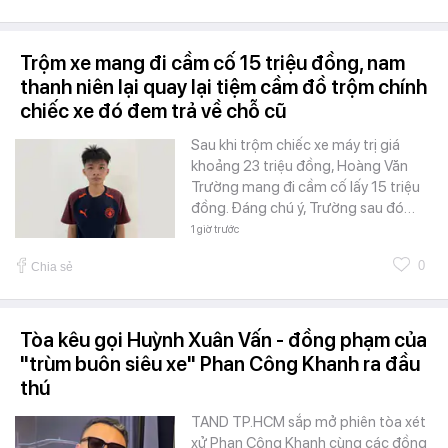
Trộm xe mang đi cầm cố 15 triệu đồng, nam
thanh niên lại quay lại tiệm cầm đồ trộm chính
chiếc xe đó đem trả về chỗ cũ
Sau khi trộm chiếc xe máy trị giá
khoảng 23 triệu đồng, Hoàng Văn
Trường mang đi cầm cố lấy 15 triệu
đồng. Đáng chú ý, Trường sau đó…
1 giờ trước
0
Chia sẻ
Tòa kêu gọi Huỳnh Xuân Vấn - đồng phạm của
"trùm buôn siêu xe" Phan Công Khanh ra đầu
thú
TAND TP.HCM sắp mở phiên tòa xét
xử Phan Công Khanh cùng các đồng