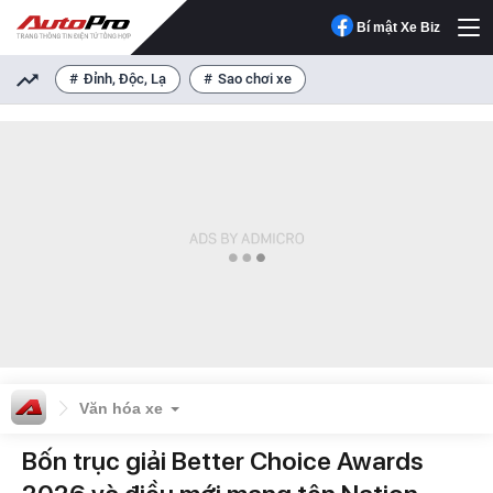
Bí mật Xe Biz
Đỉnh, Độc, Lạ
Sao chơi xe
Văn hóa xe
Bốn trục giải Better Choice Awards