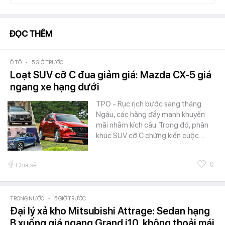
ĐỌC THÊM
Ô TÔ
-
5 GIỜ TRƯỚC
Loạt SUV cỡ C đua giảm giá: Mazda CX-5 giá
ngang xe hạng dưới
TPO - Rục rịch bước sang tháng
Ngâu, các hãng đẩy mạnh khuyến
mãi nhằm kích cầu. Trong đó, phân
khúc SUV cỡ C chứng kiến cuộc…
0
Chia sẻ
TRONG NƯỚC
-
5 GIỜ TRƯỚC
Đại lý xả kho Mitsubishi Attrage: Sedan hạng
B xuống giá ngang Grand i10, không thoải mái