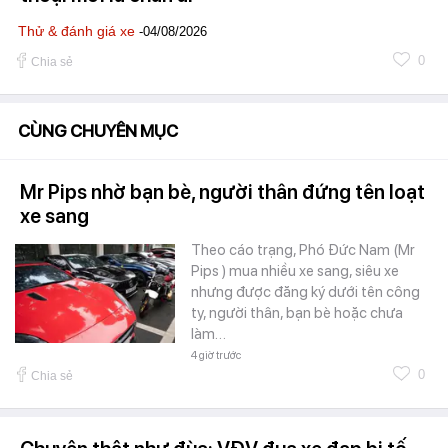
Thử & đánh giá xe
-04/08/2026
0
Chia sẻ
CÙNG CHUYÊN MỤC
Mr Pips nhờ bạn bè, người thân đứng tên loạt
xe sang
Theo cáo trạng, Phó Đức Nam (Mr
Pips ) mua nhiều xe sang, siêu xe
nhưng được đăng ký dưới tên công
ty, người thân, bạn bè hoặc chưa
làm…
4 giờ trước
0
Chia sẻ