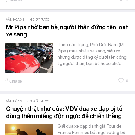
VĂN HÓA XE
-
4 GIỜ TRƯỚC
Mr Pips nhờ bạn bè, người thân đứng tên loạt
xe sang
Theo cáo trạng, Phó Đức Nam (Mr
Pips ) mua nhiều xe sang, siêu xe
nhưng được đăng ký dưới tên công
ty, người thân, bạn bè hoặc chưa…
0
Chia sẻ
VĂN HÓA XE
-
3 GIỜ TRƯỚC
Chuyện thật như đùa: VĐV đua xe đạp bị tố
dùng thêm miếng độn ngực để chiến thắng
Giải đua xe đạp danh giá Tour de
France Femmes bất ngờ vướng bê