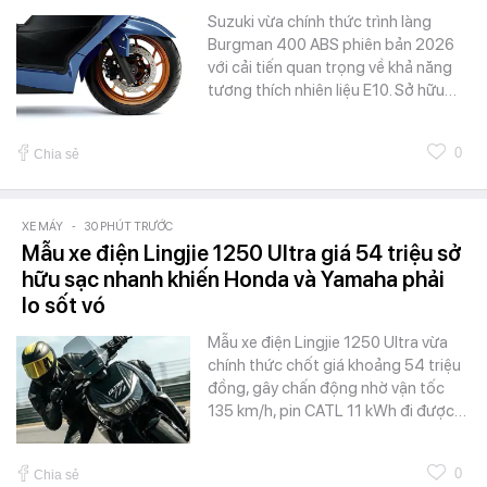
Suzuki vừa chính thức trình làng
Burgman 400 ABS phiên bản 2026
với cải tiến quan trọng về khả năng
tương thích nhiên liệu E10. Sở hữu…
0
Chia sẻ
XE MÁY
-
30 PHÚT TRƯỚC
Mẫu xe điện Lingjie 1250 Ultra giá 54 triệu sở
hữu sạc nhanh khiến Honda và Yamaha phải
lo sốt vó
Mẫu xe điện Lingjie 1250 Ultra vừa
chính thức chốt giá khoảng 54 triệu
đồng, gây chấn động nhờ vận tốc
135 km/h, pin CATL 11 kWh đi được…
0
Chia sẻ