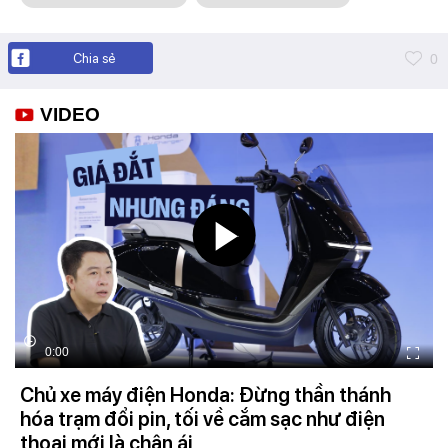
Chia sẻ
0
VIDEO
0:00
Chủ xe máy điện Honda: Đừng thần thánh
hóa trạm đổi pin, tối về cắm sạc như điện
thoại mới là chân ái