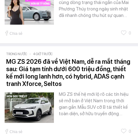
cùng dòng trạng thái ngắn của Mai
Phương Thúy trong ngày sinh nhật
đã nhanh chóng thu hút sự quan…
0
Chia sẻ
TRONG NƯỚC
-
4 GIỜ TRƯỚC
MG ZS 2026 đã về Việt Nam, dễ ra mắt tháng
sau: Giá tạm tính dưới 600 triệu đồng, thiết
kế mới long lanh hơn, có hybrid, ADAS cạnh
tranh Xforce, Seltos
MG ZS thế hệ mới lộ rõ các tín hiệu
sẽ mở bán ở Việt Nam trong thời
gian gần. Mẫu SUV cỡ B tái thiết kế
toàn diện, sở hữu truyền động…
0
Chia sẻ