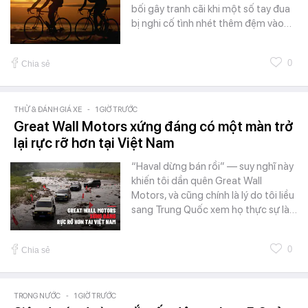
bối gây tranh cãi khi một số tay đua
bị nghi cố tình nhét thêm đệm vào…
0
Chia sẻ
THỬ & ĐÁNH GIÁ XE
-
1 GIỜ TRƯỚC
Great Wall Motors xứng đáng có một màn trở
lại rực rỡ hơn tại Việt Nam
“Haval dừng bán rồi” — suy nghĩ này
khiến tôi dần quên Great Wall
Motors, và cũng chính là lý do tôi liều
sang Trung Quốc xem họ thực sự là…
0
Chia sẻ
TRONG NƯỚC
-
1 GIỜ TRƯỚC