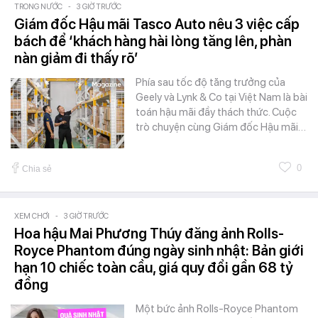
TRONG NƯỚC
-
3 GIỜ TRƯỚC
Giám đốc Hậu mãi Tasco Auto nêu 3 việc cấp
bách để ‘khách hàng hài lòng tăng lên, phàn
nàn giảm đi thấy rõ’
Phía sau tốc độ tăng trưởng của
Geely và Lynk & Co tại Việt Nam là bài
toán hậu mãi đầy thách thức. Cuộc
trò chuyện cùng Giám đốc Hậu mãi…
0
Chia sẻ
XEM CHƠI
-
3 GIỜ TRƯỚC
Hoa hậu Mai Phương Thúy đăng ảnh Rolls-
Royce Phantom đúng ngày sinh nhật: Bản giới
hạn 10 chiếc toàn cầu, giá quy đổi gần 68 tỷ
đồng
Một bức ảnh Rolls-Royce Phantom