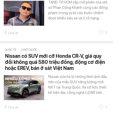
TAND TP.HCM sắp mở phiên tòa xét
xử Phan Công Khanh cùng các đồng
phạm trong vụ bị cáo buộc chiếm
đoạt nhiều siêu xe và ô tô hạng…
0
Chia sẻ
QUỐC TẾ
-
3 GIỜ TRƯỚC
Nissan có SUV mới cỡ Honda CR-V, giá quy
đổi không quá 580 triệu đồng, động cơ điện
hoặc EREV, bán ở sát Việt Nam
Nissan vừa hé lộ những hình ảnh đầu
tiên của mẫu SUV năng lượng mới
NX7 tại Trung Quốc. Xe sở hữu thiết
kế hiện đại, công nghệ LiDAR tiên…
0
Chia sẻ