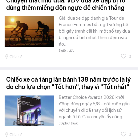
Chuyện thật như đùa: VĐV đua xe đạp bị tố
dùng thêm miếng độn ngực để chiến thắng
Giải đua xe đạp danh giá Tour de
France Femmes bất ngờ vướng bê
bối gây tranh cãi khi một số tay đua
bị nghi cố tình nhét thêm đệm vào
áo…
3 giờ trước
0
Chia sẻ
Chiếc xe cà tàng lăn bánh 138 năm trước là lý
do cho lựa chọn "Tốt hơn", thay vì "Tốt nhất"
Better Choice Awards 2026 khởi
động đúng ngày 5/8 - cột mốc gắn
với chuyến đi đã thay đổi lịch sử
ngành ô tô. Câu chuyện ấy cũng…
36 phút trước
0
Chia sẻ