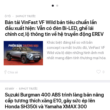
Ô TÔ
-
24 PHÚT TRƯỚC
Bán tải VinFast VF Wild bản tiêu chuẩn lần
đầu xuất hiện: Vẫn có đèn Bi-LED, ghế lái
chỉnh cơ, lộ thông tin về hệ truyền động EREV
Khác biệt đáng kể so với bản
concept ra mắt trước đó, VinFast VF
Wild vừa lộ diện những hình ảnh mới
nhất mang đậm tính thương mại hóa.
0
Chia sẻ
XE MÁY
-
8 PHÚT TRƯỚC
Suzuki Burgman 400 ABS trình làng bản nâng
cấp tương thích xăng E10, gây sức ép lên
Honda SH350i và Yamaha XMAX 300