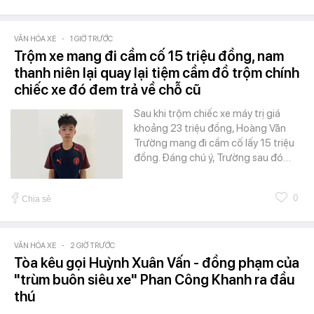
VĂN HÓA XE
-
1 GIỜ TRƯỚC
Trộm xe mang đi cầm cố 15 triệu đồng, nam
thanh niên lại quay lại tiệm cầm đồ trộm chính
chiếc xe đó đem trả về chỗ cũ
Sau khi trộm chiếc xe máy trị giá
khoảng 23 triệu đồng, Hoàng Văn
Trường mang đi cầm cố lấy 15 triệu
đồng. Đáng chú ý, Trường sau đó…
0
Chia sẻ
VĂN HÓA XE
-
2 GIỜ TRƯỚC
Tòa kêu gọi Huỳnh Xuân Vấn - đồng phạm của
"trùm buôn siêu xe" Phan Công Khanh ra đầu
thú