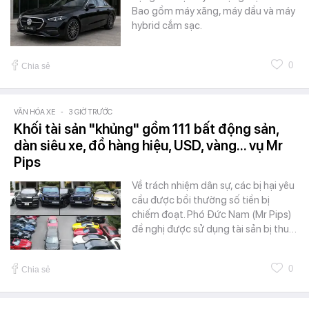
Bao gồm máy xăng, máy dầu và máy
hybrid cắm sạc.
0
Chia sẻ
VĂN HÓA XE
-
3 GIỜ TRƯỚC
Khối tài sản "khủng" gồm 111 bất động sản,
dàn siêu xe, đồ hàng hiệu, USD, vàng... vụ Mr
Pips
Về trách nhiệm dân sự, các bị hại yêu
cầu được bồi thường số tiền bị
chiếm đoạt. Phó Đức Nam (Mr Pips)
đề nghị được sử dụng tài sản bị thu…
0
Chia sẻ