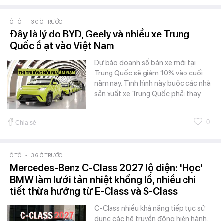
Ô TÔ
-
3 GIỜ TRƯỚC
Đây là lý do BYD, Geely và nhiều xe Trung
Quốc ồ ạt vào Việt Nam
Dự báo doanh số bán xe mới tại
Trung Quốc sẽ giảm 10% vào cuối
năm nay. Tình hình này buộc các nhà
sản xuất xe Trung Quốc phải thay…
0
Chia sẻ
Ô TÔ
-
3 GIỜ TRƯỚC
Mercedes-Benz C-Class 2027 lộ diện: 'Học'
BMW làm lưới tản nhiệt khổng lồ, nhiều chi
tiết thừa hưởng từ E-Class và S-Class
C-Class nhiều khả năng tiếp tục sử
dụng các hệ truyền động hiện hành.