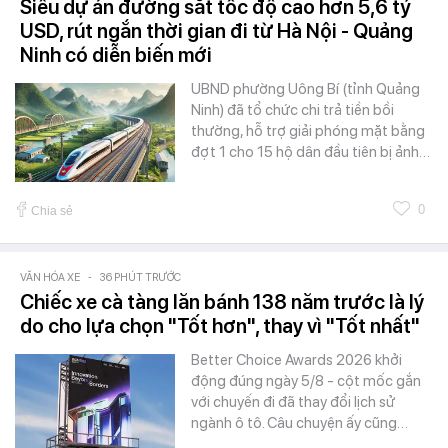
Siêu dự án đường sắt tốc độ cao hơn 5,6 tỷ
USD, rút ngắn thời gian đi từ Hà Nội - Quảng
Ninh có diễn biến mới
UBND phường Uông Bí (tỉnh Quảng
Ninh) đã tổ chức chi trả tiền bồi
thường, hỗ trợ giải phóng mặt bằng
đợt 1 cho 15 hộ dân đầu tiên bị ảnh…
0
Chia sẻ
VĂN HÓA XE
-
36 PHÚT TRƯỚC
Chiếc xe cà tàng lăn bánh 138 năm trước là lý
do cho lựa chọn "Tốt hơn", thay vì "Tốt nhất"
Better Choice Awards 2026 khởi
động đúng ngày 5/8 - cột mốc gắn
với chuyến đi đã thay đổi lịch sử
ngành ô tô. Câu chuyện ấy cũng…