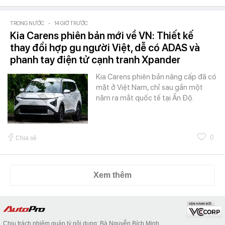
TRONG NƯỚC
-
14 GIỜ TRƯỚC
Kia Carens phiên bản mới về VN: Thiết kế
thay đổi hợp gu người Việt, dễ có ADAS và
phanh tay điện tử cạnh tranh Xpander
Kia Carens phiên bản nâng cấp đã có
mặt ở Việt Nam, chỉ sau gần một
năm ra mắt quốc tế tại Ấn Độ.
0
Chia sẻ
Xem thêm
Chịu trách nhiệm quản lý nội dung: Bà Nguyễn Bích Minh