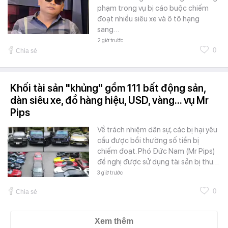
phạm trong vụ bị cáo buộc chiếm
đoạt nhiều siêu xe và ô tô hạng
sang…
2 giờ trước
0
Chia sẻ
Khối tài sản "khủng" gồm 111 bất động sản,
dàn siêu xe, đồ hàng hiệu, USD, vàng... vụ Mr
Pips
Về trách nhiệm dân sự, các bị hại yêu
cầu được bồi thường số tiền bị
chiếm đoạt. Phó Đức Nam (Mr Pips)
đề nghị được sử dụng tài sản bị thu…
3 giờ trước
0
Chia sẻ
Xem thêm