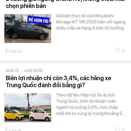
chọn phiên bản
Giá bán thực tế của Mitsubishi
Attrage MT VIN 2025 hiện chỉ ngang
nhiều mẫu xe hạng A trên thị trường.
0
Chia sẻ
QUỐC TẾ
-
4 GIỜ TRƯỚC
Biên lợi nhuận chỉ còn 3,4%, các hãng xe
Trung Quốc đánh đổi bằng gì?
Theo dữ liệu Hiệp hội Xe du lịch
Trung Quốc, biên lợi nhuận toàn
ngành rơi xuống 3,4%, mức thấp
nhất khi so cùng kỳ trong khoảng 5…
0
Chia sẻ