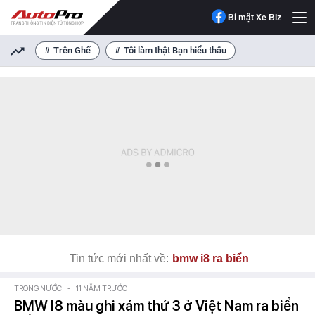
Bí mật Xe Biz
Trên Ghế
Tôi làm thật Bạn hiểu thấu
Tin tức mới nhất về:
bmw i8 ra biển
TRONG NƯỚC
-
11 NĂM TRƯỚC
BMW I8 màu ghi xám thứ 3 ở Việt Nam ra biển