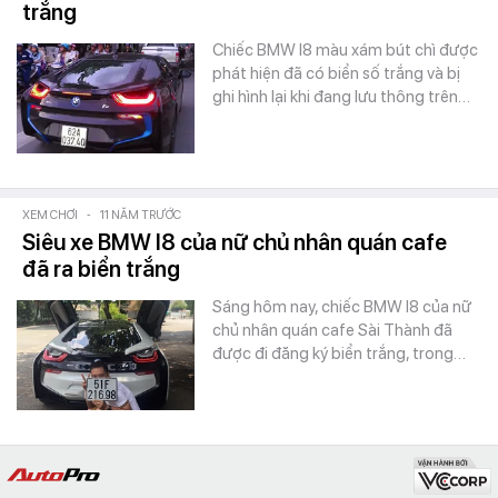
trắng
Chiếc BMW I8 màu xám bút chì được
phát hiện đã có biển số trắng và bị
ghi hình lại khi đang lưu thông trên…
XEM CHƠI
-
11 NĂM TRƯỚC
Siêu xe BMW I8 của nữ chủ nhân quán cafe
đã ra biển trắng
Sáng hôm nay, chiếc BMW I8 của nữ
chủ nhân quán cafe Sài Thành đã
được đi đăng ký biển trắng, trong…