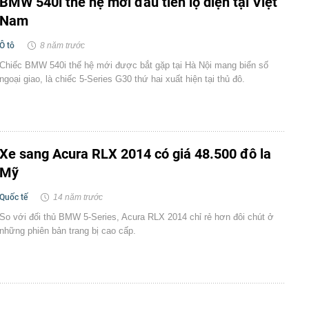
BMW 540i thế hệ mới đầu tiên lộ diện tại Việt
Nam
Ô tô
8 năm trước
Chiếc BMW 540i thế hệ mới được bắt gặp tại Hà Nội mang biển số
ngoại giao, là chiếc 5-Series G30 thứ hai xuất hiện tại thủ đô.
Xe sang Acura RLX 2014 có giá 48.500 đô la
Mỹ
Quốc tế
14 năm trước
So với đối thủ BMW 5-Series, Acura RLX 2014 chỉ rẻ hơn đôi chút ở
những phiên bản trang bị cao cấp.