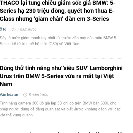
THACO lại tung chiêu giảm sốc giá BMW: 5-
Series hạ 230 triệu đồng, quyết hơn thua E-
Class nhưng ‘giẫm chân’ đàn em 3-Series
Ô tô
7 năm trước
Đây là mức giảm mạnh tay nhất từ trước đến nay của mẫu BMW 5-
Series kể từ khi thế hệ mới (G30) về Việt Nam.
Dùng thử tính năng như 'siêu SUV' Lamborghini
Urus trên BMW 5-Series vừa ra mắt tại Việt
Nam
Văn hóa xe
8 năm trước
Tính năng camera 360 độ giả lập 3D chỉ có trên BMW bản 530i, cho
phép người dùng dễ dàng quan sát và biết được khoảng cách với các
vật thể xung quanh.