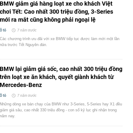
BMW giảm giá hàng loạt xe cho khách Việt
chơi Tết: Cao nhất 300 triệu đồng, 3-Series
mới ra mắt cũng không phải ngoại lệ
Ô tô
7 năm trước
Các chương trình ưu đãi với xe BMW tiếp tục được làm mới một lần
nữa trước Tết Nguyên đán.
BMW lại giảm giá sốc, cao nhất 300 triệu đồng
trên loạt xe ăn khách, quyết giành khách từ
Mercedes-Benz
Ô tô
7 năm trước
Những dòng xe bán chạy của BMW như 3-Series, 5-Series hay X1 đều
giảm giá sâu, cao nhất 330 triệu đồng - con số kỷ lục ghi nhận trong
năm nay.