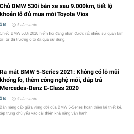
Chủ BMW 530i bán xe sau 9.000km, tiết lộ
khoản lỗ đủ mua mới Toyota Vios
Ô tô
6 năm trước
Chiếc BMW 530i 2018 hiếm hoi đang nhận được rất nhiều sự quan tâm
tới từ thị trường ô tô đã qua sử dụng.
Ra mắt BMW 5-Series 2021: Không có lỗ mũi
khổng lồ, thêm công nghệ mới, đáp trả
Mercedes-Benz E-Class 2020
Ô tô
6 năm trước
Bản nâng cấp giữa vòng đời của BMW 5-Series hoàn thiện lại thiết kế,
tập trung chủ yếu vào cải thiện khả năng vận hành.