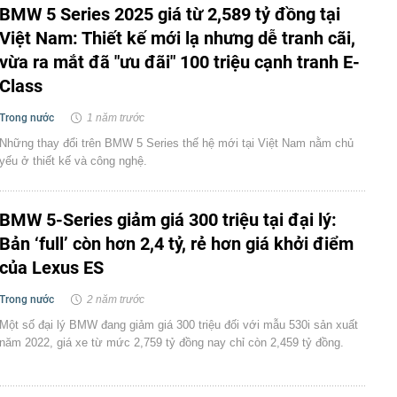
BMW 5 Series 2025 giá từ 2,589 tỷ đồng tại
Việt Nam: Thiết kế mới lạ nhưng dễ tranh cãi,
vừa ra mắt đã "ưu đãi" 100 triệu cạnh tranh E-
Class
Trong nước
1 năm trước
Những thay đổi trên BMW 5 Series thế hệ mới tại Việt Nam nằm chủ
yếu ở thiết kế và công nghệ.
BMW 5-Series giảm giá 300 triệu tại đại lý:
Bản ‘full’ còn hơn 2,4 tỷ, rẻ hơn giá khởi điểm
của Lexus ES
Trong nước
2 năm trước
Một số đại lý BMW đang giảm giá 300 triệu đối với mẫu 530i sản xuất
năm 2022, giá xe từ mức 2,759 tỷ đồng nay chỉ còn 2,459 tỷ đồng.