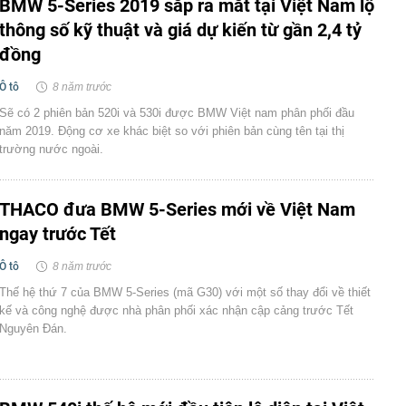
BMW 5-Series 2019 sắp ra mắt tại Việt Nam lộ
thông số kỹ thuật và giá dự kiến từ gần 2,4 tỷ
đồng
Ô tô
8 năm trước
Sẽ có 2 phiên bản 520i và 530i được BMW Việt nam phân phối đầu
năm 2019. Động cơ xe khác biệt so với phiên bản cùng tên tại thị
trường nước ngoài.
THACO đưa BMW 5-Series mới về Việt Nam
ngay trước Tết
Ô tô
8 năm trước
Thế hệ thứ 7 của BMW 5-Series (mã G30) với một số thay đổi về thiết
kế và công nghệ được nhà phân phối xác nhận cập cảng trước Tết
Nguyên Đán.