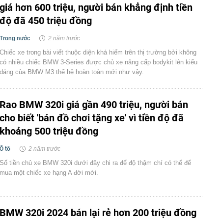
giá hơn 600 triệu, người bán khẳng định tiền
độ đã 450 triệu đồng
Trong nước
2 năm trước
Chiếc xe trong bài viết thuộc diện khá hiếm trên thị trường bởi không
có nhiều chiếc BMW 3-Series được chủ xe nâng cấp bodykit lên kiểu
dáng của BMW M3 thế hệ hoàn toàn mới như vậy.
Rao BMW 320i giá gần 490 triệu, người bán
cho biết 'bán đồ chơi tặng xe' vì tiền độ đã
khoảng 500 triệu đồng
Ô tô
2 năm trước
Số tiền chủ xe BMW 320i dưới đây chi ra để độ thậm chí có thể để
mua một chiếc xe hạng A đời mới.
BMW 320i 2024 bán lại rẻ hơn 200 triệu đồng