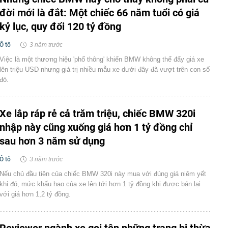
đời mới là đắt: Một chiếc 66 năm tuổi có giá
kỷ lục, quy đổi 120 tỷ đồng
Ô tô
3 năm trước
Việc là một thương hiệu 'phổ thông' khiến BMW không thể đẩy giá xe
lên triệu USD nhưng giá trị nhiều mẫu xe dưới đây đã vượt trên con số
đó.
Xe lắp ráp rẻ cả trăm triệu, chiếc BMW 320i
nhập này cũng xuống giá hơn 1 tỷ đồng chỉ
sau hơn 3 năm sử dụng
Ô tô
3 năm trước
Nếu chủ đầu tiên của chiếc BMW 320i này mua với đúng giá niêm yết
khi đó, mức khấu hao của xe lên tới hơn 1 tỷ đồng khi được bán lại
với giá hơn 1,2 tỷ đồng.