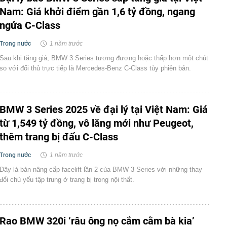
Nam: Giá khởi điểm gần 1,6 tỷ đồng, ngang
ngửa C-Class
Trong nước
1 năm trước
Sau khi tăng giá, BMW 3 Series tương đương hoặc thấp hơn một chút
so với đối thủ trực tiếp là Mercedes-Benz C-Class tùy phiên bản.
BMW 3 Series 2025 về đại lý tại Việt Nam: Giá
từ 1,549 tỷ đồng, vô lăng mới như Peugeot,
thêm trang bị đấu C-Class
Trong nước
1 năm trước
Đây là bản nâng cấp facelift lần 2 của BMW 3 Series với những thay
đổi chủ yếu tập trung ở trang bị trong nội thất.
Rao BMW 320i ‘râu ông nọ cắm cằm bà kia’