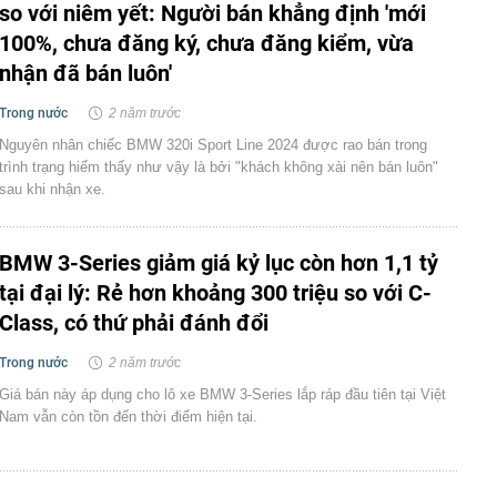
so với niêm yết: Người bán khẳng định 'mới
100%, chưa đăng ký, chưa đăng kiểm, vừa
nhận đã bán luôn'
Trong nước
2 năm trước
Nguyên nhân chiếc BMW 320i Sport Line 2024 được rao bán trong
trình trạng hiếm thấy như vậy là bởi "khách không xài nên bán luôn"
sau khi nhận xe.
BMW 3-Series giảm giá kỷ lục còn hơn 1,1 tỷ
tại đại lý: Rẻ hơn khoảng 300 triệu so với C-
Class, có thứ phải đánh đổi
Trong nước
2 năm trước
Giá bán này áp dụng cho lô xe BMW 3-Series lắp ráp đầu tiên tại Việt
Nam vẫn còn tồn đến thời điểm hiện tại.