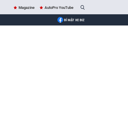
Magazine
AutoPro YouTube
BÍ MẬT XE BIZ