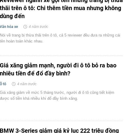
Reviewer ngành xe gọi tên những trang bị thừa
thãi trên ô tô: Chi thêm tiền mua nhưng không
dùng đến
Văn hóa xe
4 năm trước
Nói về trang bị thừa thãi trên ô tô, cả 5 reviewer đều đưa ra những cái
tên hoàn toàn khác nhau.
Giá xăng giảm mạnh, người đi ô tô bỏ ra bao
nhiêu tiền để đổ đầy bình?
Ô tô
4 năm trước
Giá xăng giảm về mức 5 tháng trước, người đi ô tô cũng tiết kiệm
được số tiền khá nhiều khi đổ đầy bình xăng.
BMW 3-Series giảm giá kỷ lục 222 triệu đồng