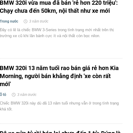
BMW 320i vừa mua đã bán 'rẻ hơn 220 triệu':
Chạy chưa đến 50km, nội thất như xe mới
Trong nước
3 năm trước
Đây có lẽ là chiếc BMW 3-Series trong tình trạng mới nhất trên thị
trường xe cũ khi lăn bánh cực ít và nội thất còn bọc nilon.
BMW 320i 13 năm tuổi rao bán giá rẻ hơn Kia
Morning, người bán khẳng định 'xe còn rất
mới'
Ô tô
3 năm trước
Chiếc BMW 320i này dù đã 13 năm tuổi nhưng vẫn ở trong tình trạng
khá tốt.