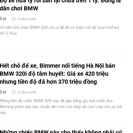
Độ xe nửa tỷ rồi bán lại chưa đến 1 tỷ: Đúng là
dân chơi BMW
Ô tô
3 năm trước
Số tiền chủ nhân BMW 320i chi ra để độ xe thậm chí đủ mua VinFast
VF 5 Plus.
Hết chỗ để xe, Bimmer nổi tiếng Hà Nội bán
BMW 320i độ tâm huyết: Giá xe 420 triệu
nhưng tiền độ đã hơn 370 triệu đồng
Ô tô
3 năm trước
Riêng tiền độ chiếc BMW 320i này đã gần bằng giá một chiếc Kia
Morning phiên bản tiêu chuẩn đời mới cho thấy độ chơi của chủ xe thế
nào.
Những chiếc BMW này cho thấy không phải cứ