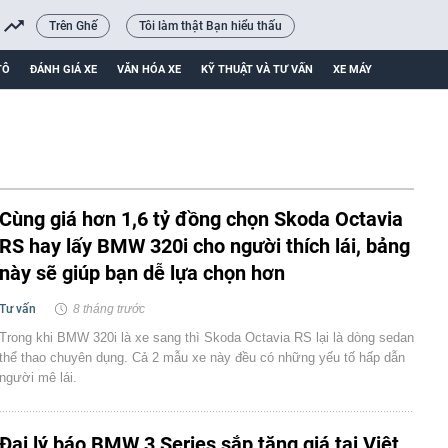
Trên Ghế
Tôi làm thật Bạn hiểu thấu
TÔ
ĐÁNH GIÁ XE
VĂN HÓA XE
KỸ THUẬT VÀ TƯ VẤN
XE MÁY
Cùng giá hơn 1,6 tỷ đồng chọn Skoda Octavia
RS hay lấy BMW 320i cho người thích lái, bảng
này sẽ giúp bạn dễ lựa chọn hơn
Tư vấn
8 tháng trước
Trong khi BMW 320i là xe sang thì Skoda Octavia RS lại là dòng sedan
thể thao chuyên dụng. Cả 2 mẫu xe này đều có những yếu tố hấp dẫn
người mê lái.
Đại lý báo BMW 3 Series sắp tăng giá tại Việt