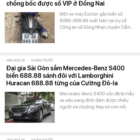
chồng bốc được số VIP ở Đồng Nai
Một xe máy Exciter gắn biển số
60B6-888.88 xuất hiện tại trụ sở
Công an xã Sông Nhạn, huyện Cẩm…
VĂN HÓA XE
-
8 NĂM TRƯỚC
Đại gia Sài Gòn sắm Mercedes-Benz S400
biển 688.88 sánh đôi với Lamborghini
Huracan 688.88 từng của Cường Đô-la
Mercedes-Benz S400 vốn đã là mẫu
xe siêu sang đình đám được nhiều
người ưa chuộng. Nay nó còn nổi…