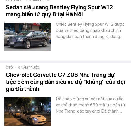
VĂN HÓA XE
-
9 NĂM TRƯỚC
Sedan siêu sang Bentley Flying Spur W12
mang biển tứ quý 8 tại Hà Nội
Chiếc Bentley Flying Spur W12 được
đưa về theo dạng nhập khẩu chính
hãng đã hoàn thành đăng kí, đăng…
Ô TÔ
-
9 NĂM TRƯỚC
Chevrolet Corvette C7 Z06 Nha Trang dự
tiệc đêm cùng dàn siêu xe độ "khủng" của đại
gia Đà thành
Để chào mừng sự có mặt của chiếc
xe thể thao mạnh 650 mã lực đến từ
Nha Trang, các tay chơi Đà thành…