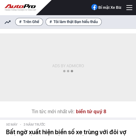
Bí mật Xe Biz
Trên Ghế
Tôi làm thật Bạn hiểu thấu
Tin tức mới nhất về:
biển tứ quý 8
XE MÁY
-
3 NĂM TRƯỚC
Bất ngờ xuất hiện biển số xe trùng với đôi vợ