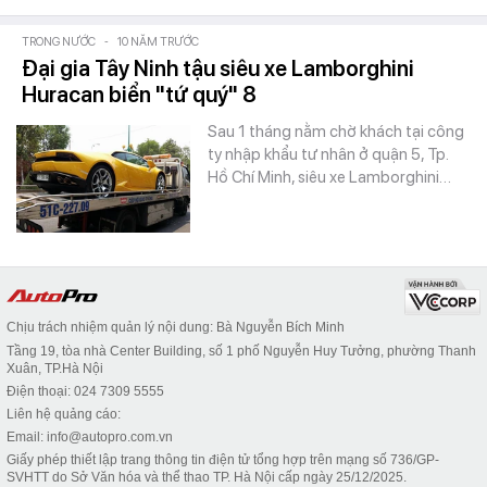
TRONG NƯỚC
-
10 NĂM TRƯỚC
Đại gia Tây Ninh tậu siêu xe Lamborghini
Huracan biển "tứ quý" 8
Sau 1 tháng nằm chờ khách tại công
ty nhập khẩu tư nhân ở quận 5, Tp.
Hồ Chí Minh, siêu xe Lamborghini…
Chịu trách nhiệm quản lý nội dung: Bà Nguyễn Bích Minh
Tầng 19, tòa nhà Center Building, số 1 phố Nguyễn Huy Tưởng, phường Thanh
Xuân, TP.Hà Nội
Điện thoại: 024 7309 5555
Liên hệ quảng cáo:
Email: info@autopro.com.vn
Giấy phép thiết lập trang thông tin điện tử tổng hợp trên mạng số 736/GP-
SVHTT do Sở Văn hóa và thể thao TP. Hà Nội cấp ngày 25/12/2025.